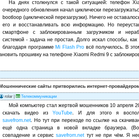
На днях столкнулся с такой ситуацией: телефон X
очередного обновления начал циклически перезагружатьс
bootloop (циклической перезагрузки). Ничего не оставало
его и восстанавливать всю информацию. Но переуста
смартфоне с заблокированным загрузчиком и нераб
системой - задача не простая. Долго искал способы, как
благодаря программе
Mi Flash Pro
всё получилось. В это
ановить прошивку на телефоне Xiaomi Redmi 9 с заблокиро
Мошеннические сайты притворились интернет-провайдеро
rolar |
Телекоммуникации
Мой компьютер стал жертвой мошенников 10 апреля 2
скачать видео из
YouTube
. И для этого я воспол
savefrom.net
. Но тут при переходе по ссылке на скачива
ещё одна страница в новой вкладке браузера. (Во
совпадение и сервис
savefrom.net
тут не при чём. Я не