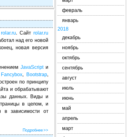
март
февраль
январь
2018
а
rolar.ru
. Сайт
rolar.ru
декабрь
аботал над его новой
конец, новая версия
ноябрь
октябрь
менением
JavaScript
и
сентябрь
,
Fancybox
,
Bootstrap
,
август
остроен по принципу
июль
айта и обрабатывают
азы данных. Виды и
июнь
траницы в целом, и
май
я в зависимости от
апрель
март
Подробнее