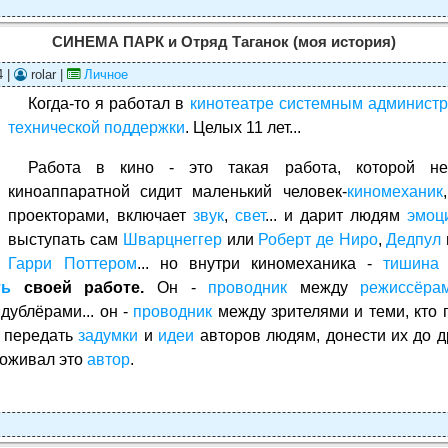
СИНЕМА ПАРК и Отряд Таганок (моя история)
4 |
rolar |
Личное
Когда-то я работал в
кинотеатре
системным администр
технической поддержки
. Целых 11 лет...
Работа в кино - это такая работа, которой 
киноаппаратной сидит маленький человек-
киномеханик
проекторами, включает
звук
,
свет
... и дарит людям
эмоц
выступать сам
Шварцнеггер
или
Роберт де Ниро
,
Дедпул
Гарри Поттером
... но внутри киномеханика -
тишина
ть
своей работе.
Он -
проводник
между
режиссёра
дублёрами... он -
проводник
между зрителями и теми, кто 
- передать
задумки
и
идеи
авторов людям, донести их до д
проживал это
автор
.