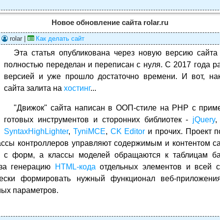
Новое обновление сайта rolar.ru
|
rolar |
Как делать сайт
Эта статья опубликована через новую версию сайт
полностью переделан и переписан с нуля. C 2017 года р
версией и уже прошло достаточно времени. И вот, на
сайта залита на
хостинг
...
"Движок" сайта написан в ООП-стиле на PHP с при
готовых инструментов и сторонних библиотек -
jQuery
SyntaxHighLighter
,
TyniMCE
,
CK Editor
и прочих. Проект п
ассы контроллеров управляют содержимым и контентом с
 с форм, а классы моделей обращаются к таблицам б
 за генерацию
HTML-кода
отдельных элементов и всей с
ески формировать нужный функционал веб-приложени
ых параметров.