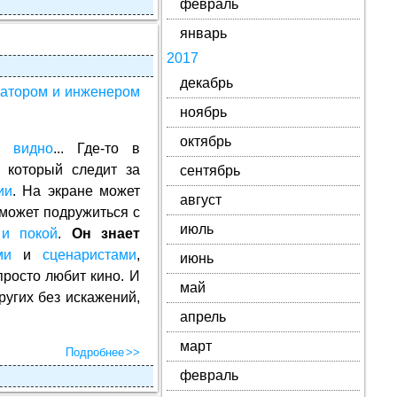
февраль
январь
2017
декабрь
атором и инженером
ноябрь
октябрь
не
видно
... Где-то в
, который следит за
сентябрь
ии
. На экране может
август
может подружиться с
июль
 и покой
.
Он знает
ми
и
сценаристами
,
июнь
просто любит кино. И
май
ругих без искажений,
апрель
март
Подробнее
февраль