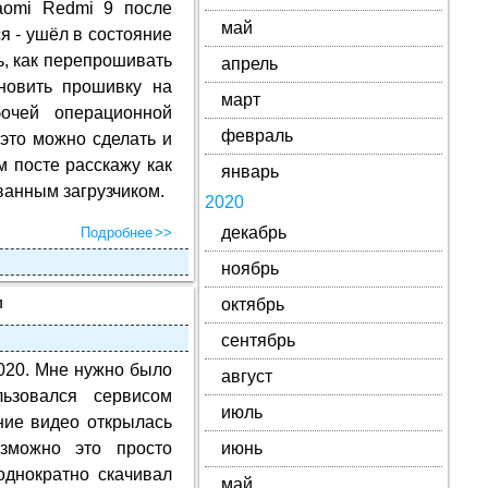
iaomi Redmi 9 после
май
я - ушёл в состояние
сь, как перепрошивать
апрель
новить прошивку на
март
очей операционной
февраль
 это можно сделать и
м посте расскажу как
январь
ванным загрузчиком.
2020
декабрь
Подробнее
ноябрь
м
октябрь
сентябрь
020. Мне нужно было
август
ьзовался сервисом
июль
ние видео открылась
зможно это просто
июнь
однократно скачивал
май