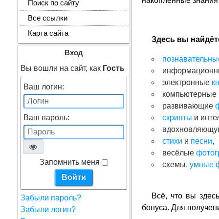
накопленные знания
Поиск по сайту
Все ссылки
Карта сайта
Здесь вы найдёт
Вход
познавательны
Вы вошли на сайт, как
Гость
информацион
электронные
к
Ваш логин:
компьютерные
развивающие
Ваш пароль:
скрипты
и инте
вдохновляющ
стихи
и
песни
,
весёлые
фотог
Запомнить меня
схемы,
умные 
Всё, что вы здес
Забыли пароль?
бонуса. Для получен
Забыли логин?