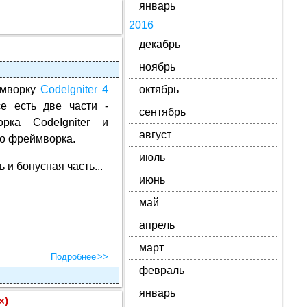
январь
2016
декабрь
ноябрь
мворку
CodeIgniter 4
октябрь
е есть две части -
сентябрь
рка CodeIgniter и
август
ого фреймворка.
июль
ь и бонусная часть...
июнь
май
апрель
март
Подробнее
февраль
январь
×)