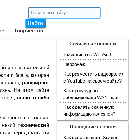
ое
Творчество
Случайные новости
1 миллион на WebSurf!
Персонаж
ной и познавательной
Как разместить видеоролик
ости
и блага, которая
с YouTube на своём сайте?
хновляет,
расширяет
изнь. На этом сайте
Как провайдеры
кажется,
несёт в себе
заблокировали WAN-порт
Как сделать скаченную
информацию полезной?
изненного состояния,
о некий
технический
Последние новости
ить и передавать эти
Как восстановить Xiaomi