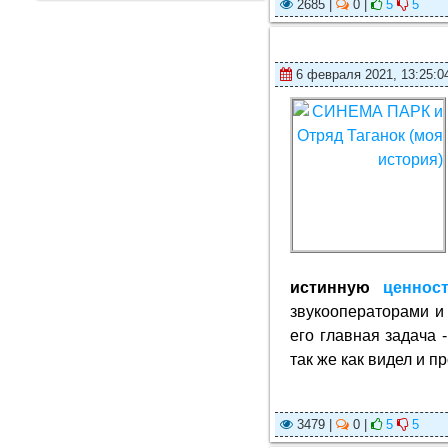
2685 |
0 |
5
5
6 февраля 2021, 13:25:0
истинную
ценнос
звукооператорами и 
его главная задача 
так же как видел и 
3479 |
0 |
5
5