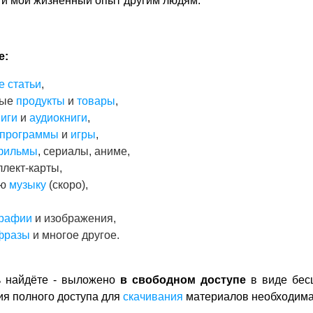
 и мой жизненный опыт другим людям.
е:
е статьи
,
ные
продукты
и
товары
,
ниги
и
аудиокниги
,
программы
и
игры
,
фильмы
, сериалы, аниме,
ллект-карты,
ую
музыку
(скоро),
рафии
и изображения,
фразы
и многое другое.
ь найдёте - выложено
в свободном доступе
в виде бес
ия полного доступа для
скачивания
материалов необходим