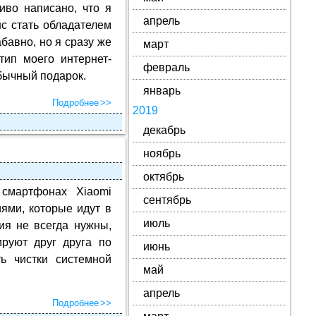
иво написано, что я
апрель
с стать обладателем
абавно, но я сразу же
март
тип моего интернет-
февраль
обычный подарок.
январь
Подробнее
2019
декабрь
ноябрь
октябрь
 смартфонах Xiaomi
сентябрь
ями, которые идут в
июль
ия не всегда нужны,
руют друг друга по
июнь
ь чистки системной
май
апрель
Подробнее