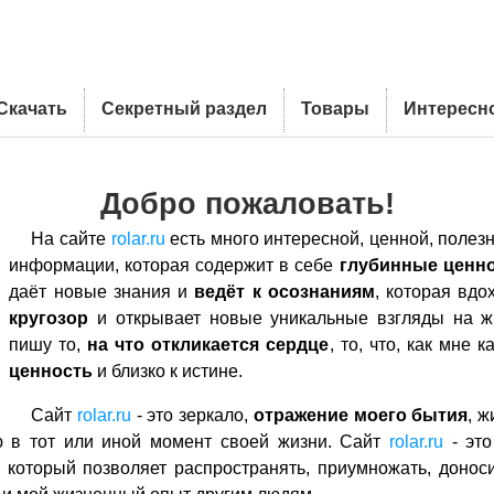
Скачать
Секретный раздел
Товары
Интересн
Добро пожаловать!
На сайте
rolar.ru
есть много интересной, ценной, полез
информации, которая содержит в себе
глубинные ценн
даёт новые знания и
ведёт к осознаниям
, которая вдо
кругозор
и открывает новые уникальные взгляды на ж
пишу то,
на что откликается сердце
, то, что, как мне 
ценность
и близко к истине.
Сайт
rolar.ru
- это зеркало,
отражение моего бытия
, ж
ю в тот или иной момент своей жизни. Сайт
rolar.ru
- эт
, который позволяет распространять, приумножать, донос