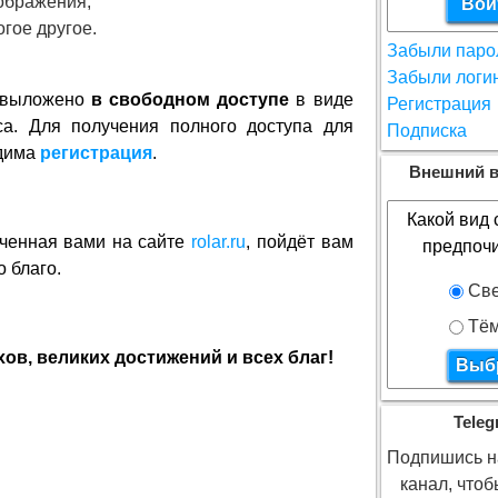
ображения,
гое другое.
Забыли паро
Забыли логи
- выложено
в свободном доступе
в виде
Регистрация
са. Для получения полного доступа для
Подписка
дима
регистрация
.
Внешний в
Какой вид 
ученная вами на сайте
rolar.ru
, пойдёт вам
предпоч
о благо.
Све
Тё
в, великих достижений и всех благ!
Teleg
.
Подпишись на
канал, что