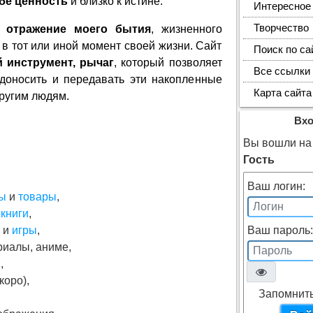
ебе ценность
и близко к истине.
Интересное
Творчество
,
отражение моего бытия
, жизненного
 в тот или иной момент своей жизни. Сайт
Поиск по са
й инструмент, рычаг
, который позволяет
Все ссылки
 доносить и передавать эти накопленные
Карта сайта
ругим людям.
Вх
Вы вошли на 
Гость
Ваш логин:
ы
и
товары
,
книги
,
и
игры
,
Ваш пароль:
ериалы, аниме,
,
коро),
Запомнит