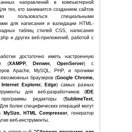
ованных направлений в компьютерной
Для тех, кто занимается созданием сайтов
димо пользоваться специальными
ами для написания и валидации HTML-
скадных таблиц стилей CSS, написания
t, php и других веб-приложений, работой с
работки достаточно иметь настроенную
у (
XAMPP, Denwer, OpenServer
) с
еров Apache, MySQL, PHP, и прочими
севозможных браузеров (
Google Chrome,
, Internet Explorer, Edge
) самых разных
трументы для веб-разработчиков (
IDE
программы редакторы (
SublimeText,
. Для более специфических операций могут
ка
MySize, HTML Compressor
, генератор
угие веб-инструменты.
ы в отдельный
"Сборник программ для