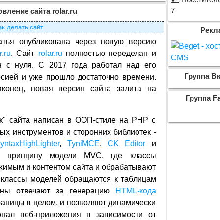
Посетителе
7
вление сайта rolar.ru
ак делать сайт
Рекл
атья опубликована через новую версию
r.ru
. Сайт
rolar.ru
полностью переделан и
н с нуля. C 2017 года работал над его
Группа Вк
рсией и уже прошло достаточно времени.
аконец, новая версия сайта залита на
Группа F
к" сайта написан в ООП-стиле на PHP с
ых инструментов и сторонних библиотек -
yntaxHighLighter
,
TyniMCE
,
CK Editor
и
о принципу модели MVC, где классы
жимым и контентом сайта и обрабатывают
 классы моделей обращаются к таблицам
оны отвечают за генерацию
HTML-кода
раницы в целом, и позволяют динамически
нал веб-приложения в зависимости от