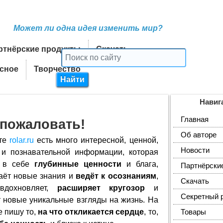
Может ли одна идея изменить мир?
ртнёрские продукты
Скачать
сное
Творчество
Навиг
Главная
пожаловать!
Об авторе
йте
rolar.ru
есть много интересной, ценной,
Новости
 и познавательной информации, которая
т в себе
глубинные ценности
и блага,
Партнёрски
аёт новые знания и
ведёт к осознаниям
,
Скачать
вдохновляет,
расширяет кругозор
и
Секретный 
 новые уникальные взгляды на жизнь. На
е пишу то,
на что откликается сердце
, то,
Товары