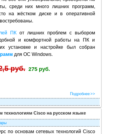
оты, среди них много лишних программ,
сто на жёстком диске и в оперативной
т востребованы.
елей ПК
от лишних проблем с выбором
удобной и комфортной работы на ПК и
их установке и настройке был собран
грамм
для ОС Windows.
2,5 руб.
275 руб.
Подробнее
м технологиям Cisco на русском языке
ары
курс по основам сетевых технологий Cisco