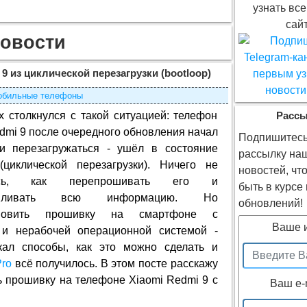
узнать все
сайт
овости
9 из циклической перезагрузки (bootloop)
бильные телефоны
х столкнулся с такой ситуацией: телефон
Расс
dmi 9 после очередного обновления начал
Подпишитесь
ки перезагружаться - ушёл в состояние
рассылку на
 (циклической перезагрузки). Ничего не
новостей, чт
лось, как перепрошивать его и
быть в курсе
навливать всю информацию. Но
обновлений!
ановить прошивку на смартфоне с
Ваше 
 и нерабочей операционной системой -
кал способы, как это можно сделать и
Pro
всё получилось. В этом посте расскажу
ь прошивку на телефоне Xiaomi Redmi 9 с
Ваш e-