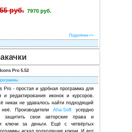
55 руб.
7970 руб.
Подробнее
акачки
Icons Pro 5.52
рограммы
ns Pro - простая и удобная программа для
я и редактирования иконок и курсоров.
сё никак не удавалось найти подходящий
 неё. Производители
Aha-Soft
усердно
сь защитить свои авторские права и
и ключи за деньги. Ещё с четвёртых
рограммы искал подходящие ключи. И вот