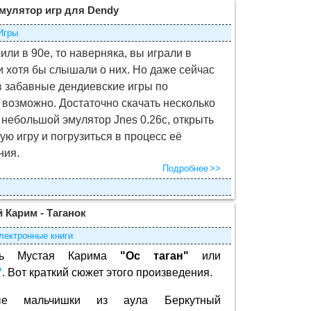
 эмулятор игр для Dendy
Игры
или в 90е, то наверняка, вы играли в
и хотя бы слышали о них. Но даже сейчас
 забавные дендиевские игры по
возможно. Достаточно скачать несколько
 небольшой эмулятор Jnes 0.26с, открыть
ую игру и погрузиться в процесс её
ния.
Подробнее
 Карим - Таганок
лектронные книги
ть Мустая Карима
"Ос таган"
или
"
. Вот краткий сюжет этого произведения.
ые мальчишки из аула Беркутный