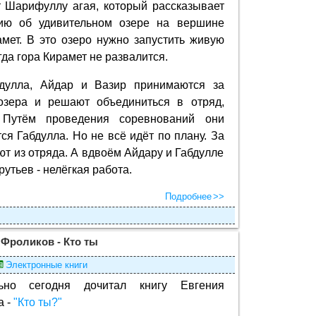
т Шарифуллу агая, который рассказывает
ию об удивительном озере на вершине
мет. В это озеро нужно запустить живую
огда гора Кирамет не развалится.
дулла, Айдар и Вазир принимаются за
озера и решают объединиться в отряд,
 Путём проведения соревнований они
ся Габдулла. Но не всё идёт по плану. За
ют из отряда. А вдвоём Айдару и Габдулле
рутьев - нелёгкая работа.
Подробнее
 Фроликов - Кто ты
Электронные книги
льно сегодня дочитал книгу Евгения
а -
"Кто ты?"