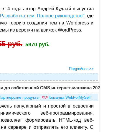
стя 4 года автор Андрей Кудлай выпустил
 Разработка тем. Полное руководство"
, где
ную теорию создания тем на Wordpress и
емы из верстки на движок WordPress.
55 руб.
5970 руб.
Подробнее
и до собственной CMS интернет-магазина 2022
(×)
Партнёрские продукты
|
Команда WebForMySelf
очень популярный и простой в освоении
намического веб-программирования,
позволяет формировать HTML-код веб-
на сервере и отправлять его клиенту. С