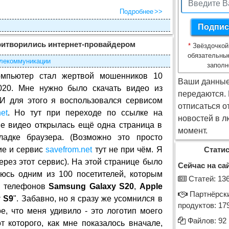
Подробнее
итворились интернет-провайдером
*
Звёздочкой
обязательны
лекоммуникации
заполн
мпьютер стал жертвой мошенников 10
Ваши данные
020. Мне нужно было скачать видео из
передаются.
 И для этого я воспользовался сервисом
отписаться о
et
. Но тут при переходе по ссылке на
новостей в л
ие видео открылась ещё одна страница в
момент.
ладке браузера. (Возможно это просто
ие и сервис
savefrom.net
тут не при чём. Я
Статис
ерез этот сервис). На этой странице было
Сейчас на сай
яюсь одним из 100 посетителей, которым
Cтатей: 13
м телефонов
Samsung Galaxy S20
,
Apple
Партнёрск
 S9
". Забавно, но я сразу же усомнился в
продуктов: 17
, что меня удивило - это логотип моего
Файлов: 92
от которого, как мне показалось вначале,