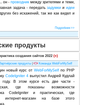
. он -
проводник
между зрителями и теми,
главная задача - передать
задумки
и
идеи
других без искажений, так же как видел и
Подробнее
ские продукты
 практика создания сайтов 2022
(×)
Партнёрские продукты
|
Команда WebForMySelf
ин новый курс от
WebForMySelf
по PHP
рку
CodeIgniter 4
выпустил Андрей Кудлай
 году. В этом курсе есть две части -
ческая, где показаны возможности
ка CodeIgniter и практическая, где
ся интернет-магазин на базе этого
ка.