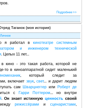
ров.
Подробнее
ряд Таганок (моя история)
Личное
-то я работал в
кинотеатре
системным
тратором и инженером технической
и
. Целых 11 лет...
 в кино - это такая работа, которой не
 Где-то в киноаппаратной сидит маленький
иномеханик
, который следит за
ами, включает
звук
,
свет
... и дарит людям
ступать сам
Шварцнеггер
или
Роберт де
житься с
Гарри Поттером
... но внутри
й
.
Он знает истинную
ценность
своей
ежду
режиссёрами
и
сценаристами
,