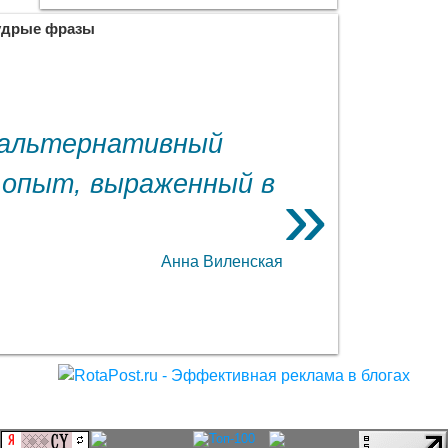
дрые фразы
й альтернативный
 опыт, выраженный в
Анна Виленская