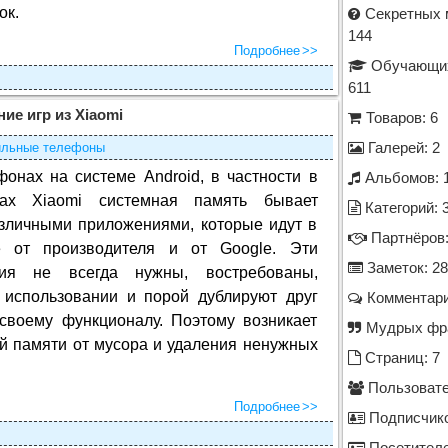
ок.
Секретных 
144
Подробнее
Обучающих
611
ие игр из Xiaomi
Товаров: 6
льные телефоны
Галерей: 2
фонах на системе Android, в частности в
Альбомов: 
нах Xiaomi системная память бывает
Категорий: 
азличными приложениями, которые идут в
Партнёров:
е от производителя и от Google. Эти
Заметок: 28
ния не всегда нужны, востребованы,
 использовании и порой дублируют друг
Комментари
 своему функционалу. Поэтому возникает
Мудрых фра
й памяти от мусора и удаления ненужных
Страниц: 7
Пользовате
Подробнее
Подписчико