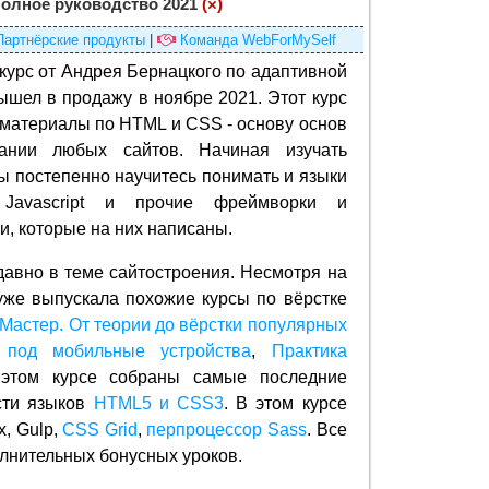
Полное руководство 2021
(×)
Партнёрские продукты
|
Команда WebForMySelf
курс от Андрея Бернацкого по адаптивной
ышел в продажу в ноябре 2021. Этот курс
материалы по HTML и CSS - основу основ
ании любых сайтов. Начиная изучать
ы постепенно научитесь понимать и языки
avascript и прочие фреймворки и
и, которые на них написаны.
 давно в теме сайтостроения. Несмотря на
же выпускала похожие курсы по вёрстке
Мастер. От теории до вёрстки популярных
 под мобильные устройства
,
Практика
 этом курсе собраны самые последние
сти языков
HTML5 и CSS3
. В этом курсе
x, Gulp,
CSS Grid
,
перпроцессор Sass
. Все
лнительных бонусных уроков.