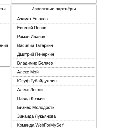
кты
Известные партнёры
Азамат Ушанов
Евгений Попов
Роман Иванов
ения
Василий Татаркин
Дмитрий Печеркин
Владимир Беляев
Алекс Мэй
Юсуф Губайдуллин
Алекс Лесли
Павел Кочкин
Бизнес Молодость
Зинаида Лукьянова
Команда WebForMySelf