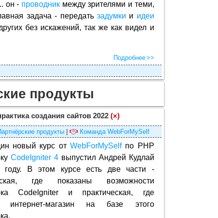
. он -
проводник
между зрителями и теми,
главная задача - передать
задумки
и
идеи
ругих без искажений, так же как видел и
Подробнее
ские продукты
 практика создания сайтов 2022
(×)
Партнёрские продукты
|
Команда WebForMySelf
ин новый курс от
WebForMySelf
по PHP
рку
CodeIgniter 4
выпустил Андрей Кудлай
 году. В этом курсе есть две части -
ческая, где показаны возможности
ка CodeIgniter и практическая, где
ся интернет-магазин на базе этого
ка.