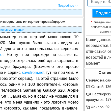
Подробнее
итворились интернет-провайдером
*
Звёздочкой
обязательны
лекоммуникации
заполн
мпьютер стал жертвой мошенников 10
Ваши данные
020. Мне нужно было скачать видео из
передаются.
 И для этого я воспользовался сервисом
отписаться о
et
. Но тут при переходе по ссылке на
новостей в л
е видео открылась ещё одна страница в
момент.
ладке браузера. (Возможно это просто
ие и сервис
savefrom.net
тут не при чём. Я
Статис
рез этот сервис). На этой странице было
Сейчас на сай
яюсь одним из 100 посетителей, которым
Cтатей: 13
м телефонов
Samsung Galaxy S20
,
Apple
Партнёрск
 S9
". Забавно, но я сразу же усомнился в
продуктов: 17
, что меня удивило - это логотип моего
Файлов: 92
от которого, как мне показалось вначале,