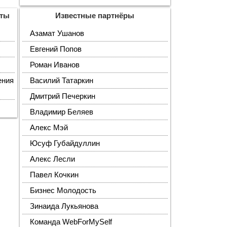
кты
Известные партнёры
Азамат Ушанов
Евгений Попов
Роман Иванов
ения
Василий Татаркин
Дмитрий Печеркин
Владимир Беляев
Алекс Мэй
Юсуф Губайдуллин
Алекс Лесли
Павел Кочкин
Бизнес Молодость
Зинаида Лукьянова
Команда WebForMySelf