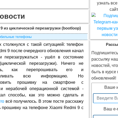
узнать все
сайт
овости
9 из циклической перезагрузки (bootloop)
бильные телефоны
х столкнулся с такой ситуацией: телефон
Рассы
dmi 9 после очередного обновления начал
Подпишитесь
ки перезагружаться - ушёл в состояние
рассылку на
(циклической перезагрузки). Ничего не
новостей, чт
лось, как перепрошивать его и
быть в курсе
навливать всю информацию. Но
обновлений!
ановить прошивку на смартфоне с
Ваше 
 и нерабочей операционной системой -
кал способы, как это можно сделать и
Pro
всё получилось. В этом посте расскажу
ь прошивку на телефоне Xiaomi Redmi 9 с
Ваш e-