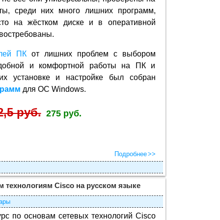
оты, среди них много лишних программ,
сто на жёстком диске и в оперативной
 востребованы.
елей ПК
от лишних проблем с выбором
добной и комфортной работы на ПК и
их установке и настройке был собран
грамм
для ОС Windows.
2,5 руб.
275 руб.
Подробнее
м технологиям Cisco на русском языке
ары
урс по основам сетевых технологий Cisco