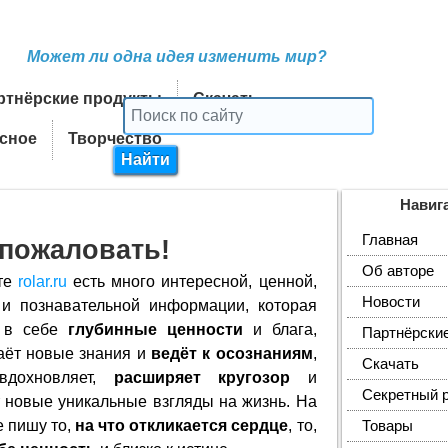
Может ли одна идея изменить мир?
ртнёрские продукты
Скачать
сное
Творчество
Навиг
Главная
пожаловать!
Об авторе
те
rolar.ru
есть много интересной, ценной,
Новости
 и познавательной информации, которая
 в себе
глубинные ценности
и блага,
Партнёрски
аёт новые знания и
ведёт к осознаниям
,
Скачать
вдохновляет,
расширяет кругозор
и
Секретный 
 новые уникальные взгляды на жизнь. На
е пишу то,
на что откликается сердце
, то,
Товары