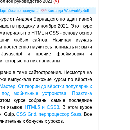
Полное руководство 2021
(×)
Партнёрские продукты
|
Команда WebForMySelf
курс от Андрея Бернацкого по адаптивной
ышел в продажу в ноябре 2021. Этот курс
материалы по HTML и CSS - основу основ
ании любых сайтов. Начиная изучать
ы постепенно научитесь понимать и языки
avascript и прочие фреймворки и
и, которые на них написаны.
 давно в теме сайтостроения. Несмотря на
же выпускала похожие курсы по вёрстке
Мастер. От теории до вёрстки популярных
 под мобильные устройства
,
Практика
 этом курсе собраны самые последние
сти языков
HTML5 и CSS3
. В этом курсе
x, Gulp,
CSS Grid
,
перпроцессор Sass
. Все
лнительных бонусных уроков.