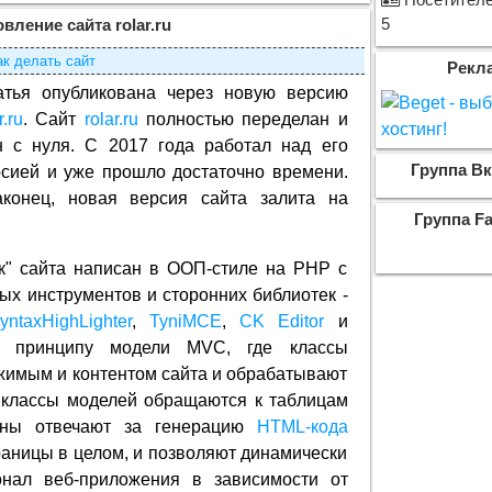
Посетителей
5
вление сайта rolar.ru
ак делать сайт
Рекл
атья опубликована через новую версию
r.ru
. Сайт
rolar.ru
полностью переделан и
н с нуля. C 2017 года работал над его
Группа Вк
сией и уже прошло достаточно времени.
аконец, новая версия сайта залита на
Группа F
к" сайта написан в ООП-стиле на PHP с
ых инструментов и сторонних библиотек -
yntaxHighLighter
,
TyniMCE
,
CK Editor
и
о принципу модели MVC, где классы
жимым и контентом сайта и обрабатывают
 классы моделей обращаются к таблицам
ны отвечают за генерацию
HTML-кода
раницы в целом, и позволяют динамически
нал веб-приложения в зависимости от