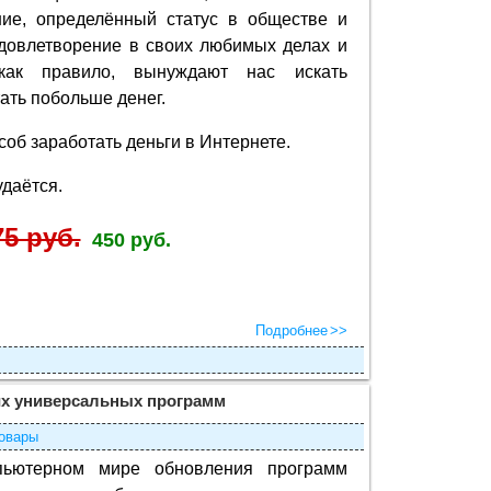
ние, определённый статус в обществе и
довлетворение в своих любимых делах и
как правило, вынуждают нас искать
ть побольше денег.
соб заработать деньги в Интернете.
удаётся.
75 руб.
450 руб.
Подробнее
х универсальных программ
овары
пьютерном мире обновления программ