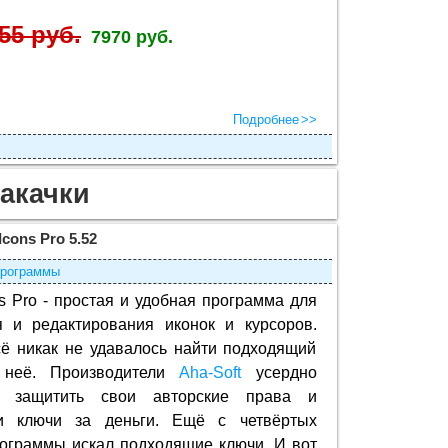
55 руб.
7970 руб.
Подробнее
акачки
Icons Pro 5.52
рограммы
ns Pro - простая и удобная программа для
я и редактирования иконок и курсоров.
ё никак не удавалось найти подходящий
 неё. Производители
Aha-Soft
усердно
ь защитить свои авторские права и
и ключи за деньги. Ещё с четвёртых
ограммы искал подходящие ключи. И вот