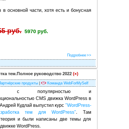
в в основной части, хотя есть и бонусная
55 руб.
5970 руб.
Подробнее
тка тем.Полное руководство 2022
(×)
Партнёрские продукты
|
Команда WebForMySelf
язи с популярностью и
кциональностью CMS движка WordPress в
 Андрей Кудлай выпустил курс
"WordPress-
азработка тем для WordPress"
. Там
 теория и были написаны две темы для
 движке WordPress.