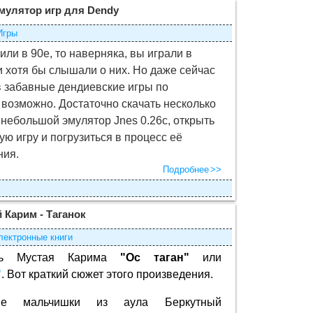
 эмулятор игр для Dendy
Игры
или в 90е, то наверняка, вы играли в
и хотя бы слышали о них. Но даже сейчас
 забавные дендиевские игры по
возможно. Достаточно скачать несколько
 небольшой эмулятор Jnes 0.26с, открыть
ую игру и погрузиться в процесс её
ния.
Подробнее
 Карим - Таганок
лектронные книги
ть Мустая Карима
"Ос таган"
или
"
. Вот краткий сюжет этого произведения.
ые мальчишки из аула Беркутный