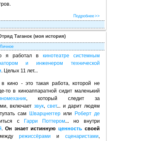
ров.
Подробнее
ряд Таганок (моя история)
Личное
-то я работал в
кинотеатре
системным
тратором и инженером технической
и
. Целых 11 лет...
 в кино - это такая работа, которой не
Где-то в киноаппаратной сидит маленький
иномеханик
, который следит за
ами, включает
звук
,
свет
... и дарит людям
ступать сам
Шварцнеггер
или
Роберт де
иться с
Гарри Поттером
... но внутри
й
.
Он знает истинную
ценность
своей
ежду
режиссёрами
и
сценаристами
,