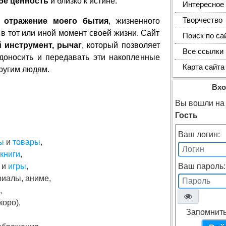
ебе ценность
и близко к истине.
Интересное
Творчество
,
отражение моего бытия
, жизненного
в тот или иной момент своей жизни. Сайт
Поиск по са
й инструмент, рычаг
, который позволяет
Все ссылки
 доносить и передавать эти накопленные
Карта сайта
ругим людям.
Вхо
Вы вошли на 
Гость
Ваш логин:
ы
и
товары
,
книги
,
и
игры
,
Ваш пароль:
риалы, аниме,
,
коро),
Запомнить