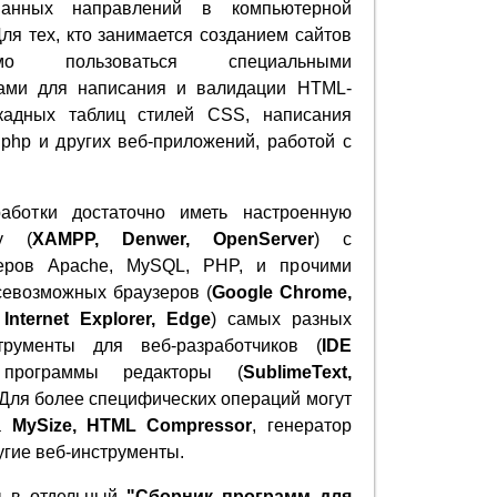
ванных направлений в компьютерной
Для тех, кто занимается созданием сайтов
имо пользоваться специальными
ами для написания и валидации HTML-
скадных таблиц стилей CSS, написания
t, php и других веб-приложений, работой с
работки достаточно иметь настроенную
у (
XAMPP, Denwer, OpenServer
) с
еров Apache, MySQL, PHP, и прочими
севозможных браузеров (
Google Chrome,
, Internet Explorer, Edge
) самых разных
рументы для веб-разработчиков (
IDE
программы редакторы (
SublimeText,
. Для более специфических операций могут
ка
MySize, HTML Compressor
, генератор
угие веб-инструменты.
ы в отдельный
"Сборник программ для