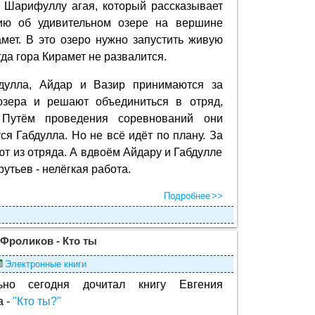
 Шарифуллу агая, который рассказывает
ию об удивительном озере на вершине
мет. В это озеро нужно запустить живую
гда гора Кирамет не развалится.
дулла, Айдар и Вазир принимаются за
озера и решают объединиться в отряд,
 Путём проведения соревнований они
я Габдулла. Но не всё идёт по плану. За
т из отряда. А вдвоём Айдару и Габдулле
рутьев - нелёгкая работа.
Подробнее
 Фроликов - Кто ты
Электронные книги
льно сегодня дочитал книгу Евгения
а -
"Кто ты?"