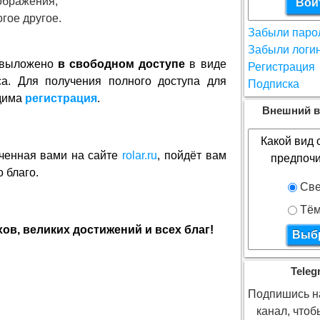
ображения,
гое другое.
Забыли паро
Забыли логи
- выложено
в свободном доступе
в виде
Регистрация
са. Для получения полного доступа для
Подписка
дима
регистрация
.
Внешний в
Какой вид 
ченная вами на сайте
rolar.ru
, пойдёт вам
предпочи
о благо.
Све
Тём
в, великих достижений и всех благ!
Teleg
Подпишись на
канал, что