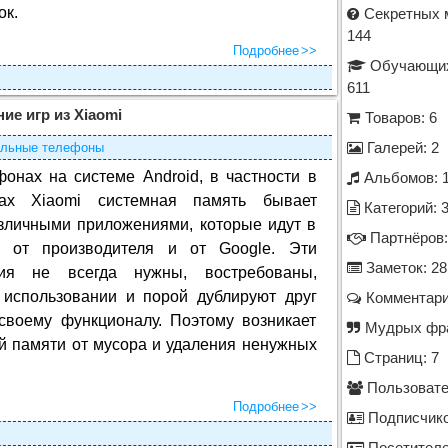
ок.
Секретных 
144
Подробнее
Обучающих
611
ие игр из Xiaomi
Товаров: 6
льные телефоны
Галерей: 2
фонах на системе Android, в частности в
Альбомов: 
ах Xiaomi системная память бывает
Категорий: 
зличными приложениями, которые идут в
Партнёров:
е от производителя и от Google. Эти
Заметок: 28
ия не всегда нужны, востребованы,
 использовании и порой дублируют друг
Комментари
своему функционалу. Поэтому возникает
Мудрых фра
й памяти от мусора и удаления ненужных
Страниц: 7
Пользовате
Подробнее
Подписчико