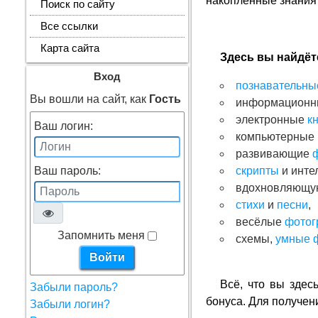
накопленные знания
Поиск по сайту
Все ссылки
Карта сайта
Здесь вы найдёт
Вход
познавательны
Вы вошли на сайт, как
Гость
информацион
электронные
к
Ваш логин:
компьютерные
развивающие
Ваш пароль:
скрипты
и инте
вдохновляющ
стихи
и
песни
,
весёлые
фотог
Запомнить меня
схемы,
умные 
Всё, что вы здес
Забыли пароль?
бонуса. Для получен
Забыли логин?