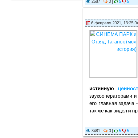
2687 |
0 |
5
5
6 февраля 2021, 13:25:0
истинную
ценнос
звукооператорами и 
его главная задача 
так же как видел и 
3481 |
0 |
5
5