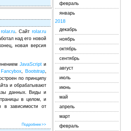
февраль
январь
2018
декабрь
а
rolar.ru
. Сайт
rolar.ru
аботал над его новой
ноябрь
конец, новая версия
октябрь
сентябрь
менением
JavaScript
и
август
,
Fancybox
,
Bootstrap
,
июль
остроен по принципу
айта и обрабатывают
июнь
азы данных. Виды и
май
траницы в целом, и
я в зависимости от
апрель
март
Подробнее
февраль