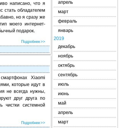
апрель
иво написано, что я
с стать обладателем
март
абавно, но я сразу же
февраль
тип моего интернет-
январь
обычный подарок.
2019
Подробнее
декабрь
ноябрь
октябрь
сентябрь
 смартфонах Xiaomi
июль
ями, которые идут в
ия не всегда нужны,
июнь
руют друг друга по
май
ь чистки системной
апрель
март
Подробнее