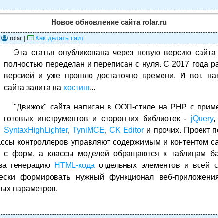
Новое обновление сайта rolar.ru
|
rolar |
Как делать сайт
Эта статья опубликована через новую версию сайт
полностью переделан и переписан с нуля. C 2017 года р
версией и уже прошло достаточно времени. И вот, на
сайта залита на
хостинг
...
"Движок" сайта написан в ООП-стиле на PHP с при
готовых инструментов и сторонних библиотек -
jQuery
SyntaxHighLighter
,
TyniMCE
,
CK Editor
и прочих. Проект п
ассы контроллеров управляют содержимым и контентом с
 с форм, а классы моделей обращаются к таблицам б
 за генерацию
HTML-кода
отдельных элементов и всей с
ески формировать нужный функционал веб-приложени
ых параметров.