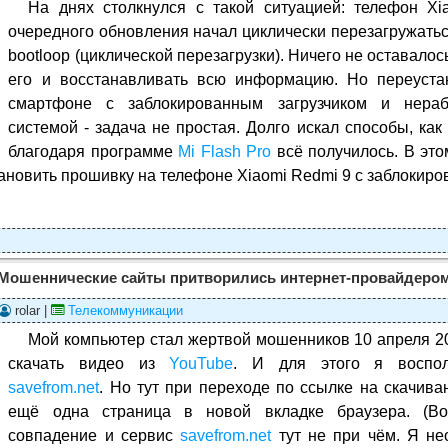
На днях столкнулся с такой ситуацией: телефон X
очередного обновления начал циклически перезагружатьс
bootloop (циклической перезагрузки). Ничего не оставало
его и восстанавливать всю информацию. Но переуста
смартфоне с заблокированным загрузчиком и нераб
системой - задача не простая. Долго искал способы, как
благодаря программе
Mi Flash Pro
всё получилось. В это
ановить прошивку на телефоне Xiaomi Redmi 9 с заблокиро
Мошеннические сайты притворились интернет-провайдеро
rolar |
Телекоммуникации
Мой компьютер стал жертвой мошенников 10 апреля 2
скачать видео из
YouTube
. И для этого я воспол
savefrom.net
. Но тут при переходе по ссылке на скачива
ещё одна страница в новой вкладке браузера. (Во
совпадение и сервис
savefrom.net
тут не при чём. Я не