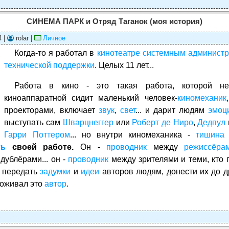
СИНЕМА ПАРК и Отряд Таганок (моя история)
4 |
rolar |
Личное
Когда-то я работал в
кинотеатре
системным администр
технической поддержки
. Целых 11 лет...
Работа в кино - это такая работа, которой 
киноаппаратной сидит маленький человек-
киномеханик
проекторами, включает
звук
,
свет
... и дарит людям
эмоц
выступать сам
Шварцнеггер
или
Роберт де Ниро
,
Дедпул
Гарри Поттером
... но внутри киномеханика -
тишина
ть
своей работе.
Он -
проводник
между
режиссёра
дублёрами... он -
проводник
между зрителями и теми, кто 
- передать
задумки
и
идеи
авторов людям, донести их до д
проживал это
автор
.