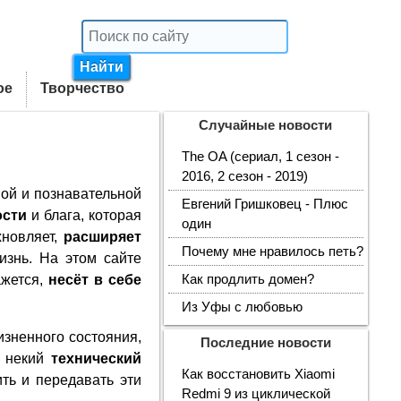
ое
Творчество
Случайные новости
The OA (сериал, 1 сезон -
2016, 2 сезон - 2019)
ной и познавательной
Евгений Гришковец - Плюс
ости
и блага, которая
один
хновляет,
расширяет
Почему мне нравилось петь?
изнь. На этом сайте
кажется,
несёт в себе
Как продлить домен?
Из Уфы с любовью
изненного состояния,
Последние новости
о некий
технический
Как восстановить Xiaomi
ить и передавать эти
Redmi 9 из циклической