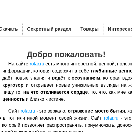
Скачать
Секретный раздел
Товары
Интересн
Добро пожаловать!
На сайте
rolar.ru
есть много интересной, ценной, полез
информации, которая содержит в себе
глубинные ценн
даёт новые знания и
ведёт к осознаниям
, которая вдо
кругозор
и открывает новые уникальные взгляды на ж
пишу то,
на что откликается сердце
, то, что, как мне 
ценность
и близко к истине.
Сайт
rolar.ru
- это зеркало,
отражение моего бытия
, ж
ю в тот или иной момент своей жизни. Сайт
rolar.ru
- эт
, который позволяет распространять, приумножать, донос