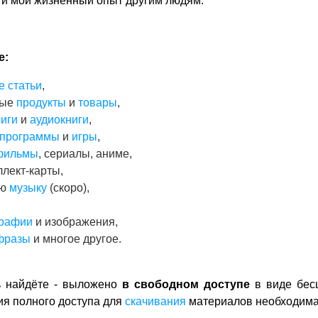
 и мой жизненный опыт другим людям.
е:
е статьи
,
ные
продукты
и
товары
,
ниги
и
аудиокниги
,
программы
и
игры
,
фильмы
, сериалы, аниме,
ллект-карты,
ую
музыку
(скоро),
рафии
и изображения,
фразы
и многое другое.
ь найдёте - выложено
в свободном доступе
в виде бес
ия полного доступа для
скачивания
материалов необходим