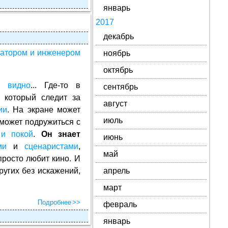
январь
2017
декабрь
атором и инженером
ноябрь
октябрь
не
видно
... Где-то в
сентябрь
, который следит за
август
ии
. На экране может
июль
может подружиться с
 и покой
.
Он знает
июнь
ми
и
сценаристами
,
май
просто любит кино. И
ругих без искажений,
апрель
март
Подробнее
февраль
январь