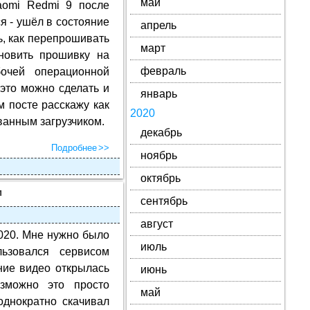
май
iaomi Redmi 9 после
я - ушёл в состояние
апрель
сь, как перепрошивать
март
новить прошивку на
февраль
очей операционной
 это можно сделать и
январь
м посте расскажу как
2020
ванным загрузчиком.
декабрь
Подробнее
ноябрь
октябрь
м
сентябрь
август
020. Мне нужно было
июль
ьзовался сервисом
ние видео открылась
июнь
зможно это просто
май
однократно скачивал