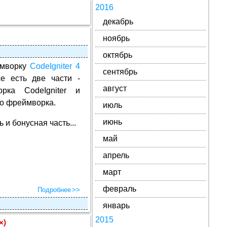
2016
декабрь
ноябрь
октябрь
мворку
CodeIgniter 4
сентябрь
е есть две части -
август
рка CodeIgniter и
ого фреймворка.
июль
июнь
ь и бонусная часть...
май
апрель
март
февраль
Подробнее
январь
2015
×)