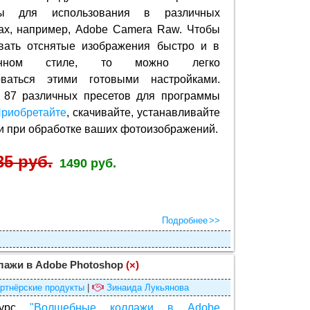
ры для использования в различных
ах, например, Adobe Camera Raw. Чтобы
вать отснятые изображения быстро и в
лённом стиле, то можно легко
оваться этими готовыми настройками.
 87 различных пресетов для программы
риобретайте
, скачивайте, устанавливайте
ми при обработке ваших фотоизображений.
35 руб.
1490 руб.
Подробнее
ажи в Adobe Photoshop
(×)
ртнёрские продукты
|
Зинаида Лукьянова
курс
"Волшебные коллажи в Adobe