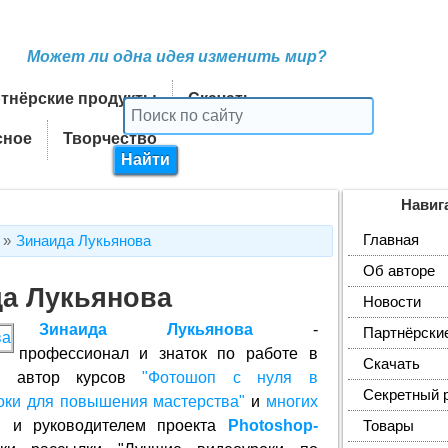
Может ли одна идея изменить мир?
тнёрские продукты
Скачать
сное
Творчество
Навиг
Главная
Зинаида Лукьянова
Об авторе
а Лукьянова
Новости
Зинаида Лукьянова
-
Партнёрски
профессионал и знаток по работе в
Скачать
p, автор курсов
"Фотошоп с нуля в
Секретный 
оки для повышения мастерства"
и
многих
м и руководителем проекта
Photoshop-
Товары