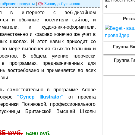
Посетителе
тнёрские продукты
|
Зинаида Лукьянова
4
ая в интернете с веб-дизайном
Рекл
ются и обычные посетители сайтов, и
ниматели, и художники-оформители.
качественно и красиво конечно же учат в
ных школах. И этот навык приходит со
Группа Вк
 по мере выполнения каких-то больших и
роектов. В общем, умение творчески
Группа F
 в программах, предназначенных для
ень востребовано и применяется во всех
зни.
ть самостоятельно в программе Adobe
деокурс
"Супер Illustrator"
от проекта
ероники Поляковой, профессионального
ыпускницы Британской Высшей Школы
35 руб.
5490 руб.