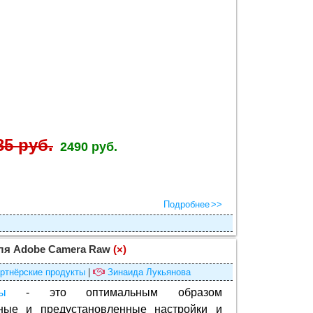
35 руб.
2490 руб.
Подробнее
для Adobe Camera Raw
(×)
ртнёрские продукты
|
Зинаида Лукьянова
ы
- это оптимальным образом
ные и предустановленные настройки и