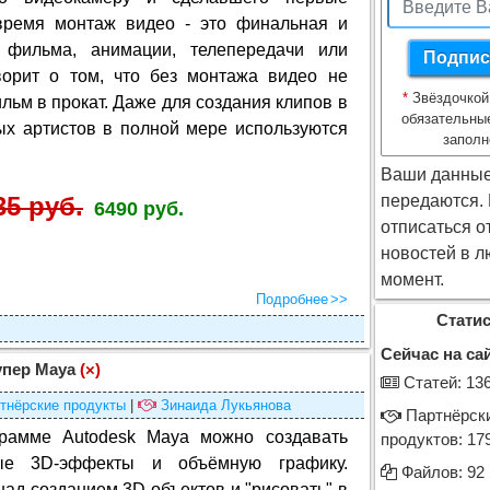
время монтаж видео - это финальная и
 фильма, анимации, телепередачи или
ворит о том, что без монтажа видео не
*
Звёздочкой
льм в прокат. Даже для создания клипов в
обязательны
ых артистов в полной мере используются
заполн
Ваши данные
35 руб.
передаются.
6490 руб.
отписаться о
новостей в л
момент.
Подробнее
Статис
Сейчас на сай
упер Maya
(×)
Cтатей: 13
тнёрские продукты
|
Зинаида Лукьянова
Партнёрск
рамме Autodesk Maya можно создавать
продуктов: 17
ные 3D-эффекты и объёмную графику.
Файлов: 92
над созданием 3D-объектов и "рисовать" в