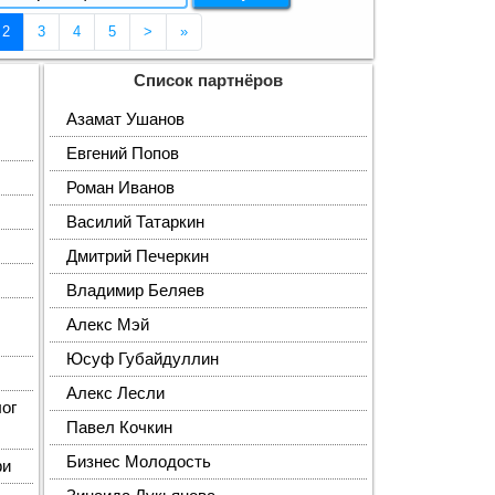
(Текущая страница 2)
2
3
4
5
>
»
Список партнёров
Азамат Ушанов
Евгений Попов
Роман Иванов
Василий Татаркин
Дмитрий Печеркин
Владимир Беляев
Алекс Мэй
Юсуф Губайдуллин
Алекс Лесли
ог
Павел Кочкин
Бизнес Молодость
фи