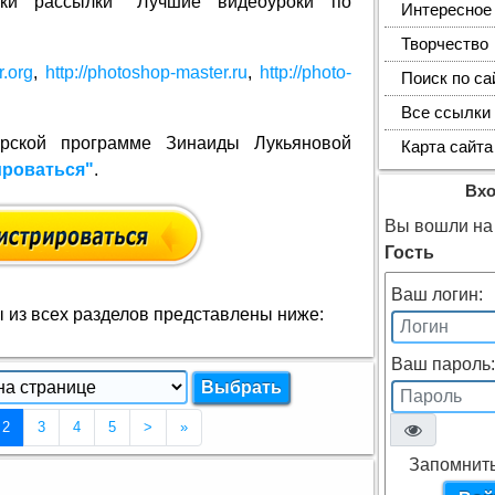
ски рассылки "Лучшие видеоуроки по
Интересное
Творчество
r.org
,
http://photoshop-master.ru
,
http://photo-
Поиск по са
Все ссылки
ёрской программе Зинаиды Лукьяновой
Карта сайта
ироваться"
.
Вх
Вы вошли на 
Гость
Ваш логин:
из всех разделов представлены ниже:
Ваш пароль:
(Текущая страница 2)
2
3
4
5
>
»
Запомнит