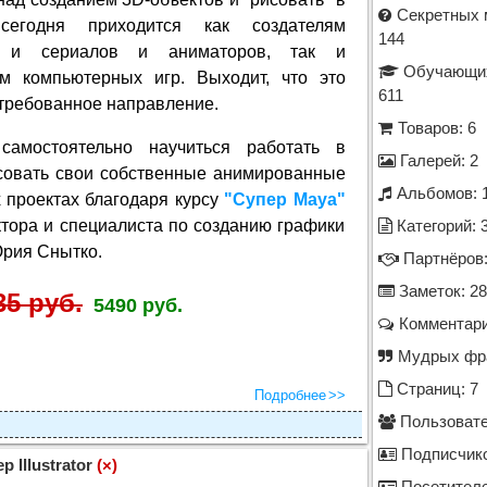
Секретных 
сегодня приходится как создателям
144
 и сериалов и аниматоров, так и
Обучающих
ям компьютерных игр. Выходит, что это
611
требованное направление.
Товаров: 6
амостоятельно научиться работать в
Галерей: 2
совать свои собственные анимированные
Альбомов: 
 проектах благодаря курсу
"Супер Maya"
тора и специалиста по созданию графики
Категорий: 
Юрия Снытко.
Партнёров:
Заметок: 28
35 руб.
5490 руб.
Комментари
Мудрых фра
Страниц: 7
Подробнее
Пользовате
Подписчико
р Illustrator
(×)