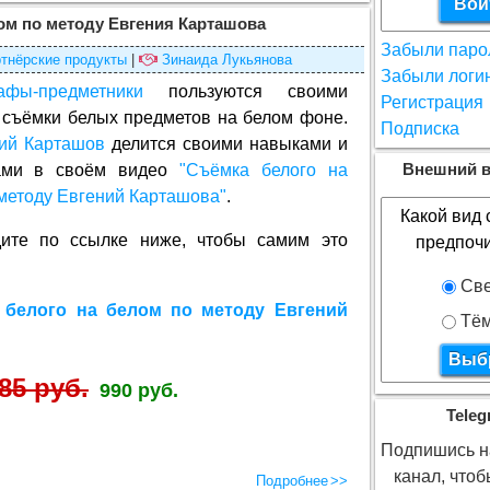
ом по методу Евгения Карташова
Забыли паро
тнёрские продукты
|
Зинаида Лукьянова
Забыли логи
афы-предметники
пользуются своими
Регистрация
 съёмки белых предметов на белом фоне.
Подписка
ий Карташов
делится своими навыками и
ками в своём видео
"Съёмка белого на
Внешний в
методу Евгений Карташова"
.
Какой вид 
ите по ссылке ниже, чтобы самим это
предпоч
Све
 белого на белом по методу Евгений
Тё
85 руб.
990 руб.
Teleg
Подпишись на
канал, что
Подробнее