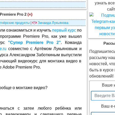
узнать все
сайт
Premiere Pro 2
(×)
тнёрские продукты
|
Зинаида Лукьянова
ели ознакомиться и изучить
первый курс
по
 программе Premiere Pro, как уже вышел
курс
"Супер Premiere Pro 2"
. Команда
Расс
e.ru
совместно с Артёмом Лукьяновым и
Подпишитесь
курса Александром Заботкиным выпустили
рассылку на
учающий видеокурс для монтажа видео в
новостей, чт
 Adobe Premiere Pro.
быть в курсе
обновлений!
Ваше 
 вообще о монтаже видео?
Ваш e-
наться с затеи любого ребёнка или
го видеокамеру и сделавшего первые