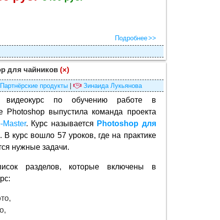
Подробнее
op для чайников
(×)
Партнёрские продукты
|
Зинаида Лукьянова
 видеокурс по обучению работе в
е Photoshop выпустила команда проекта
-Master
. Курс называется
Photoshop для
. В курс вошло 57 уроков, где на практике
ся нужные задачи.
писок разделов, которые включены в
рс:
то,
о,