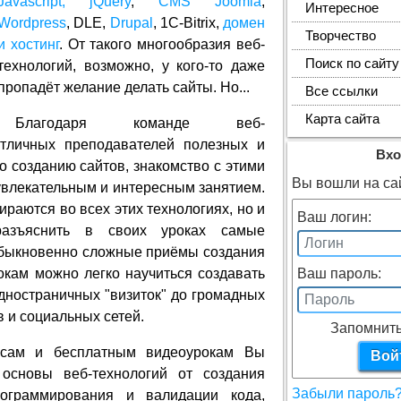
Javascript, jQuery
,
CMS Joomla
,
Интересное
Wordpress
, DLE,
Drupal
, 1C-Bitrix,
домен
Творчество
и хостинг
. От такого многообразия веб-
Поиск по сайту
технологий, возможно, у кого-то даже
пропадёт желание делать сайты. Но...
Все ссылки
Карта сайта
Благодаря команде веб-
личных преподавателей полезных и
Вхо
 созданию сайтов, знакомство с этими
Вы вошли на сай
увлекательным и интересным занятием.
ираются во всех этих технологиях, но и
Ваш логин:
разъяснить в своих уроках самые
обыкновенно сложные приёмы создания
окам можно легко научиться создавать
Ваш пароль:
дностраничных "визиток" до громадных
 и социальных сетей.
Запомнить
рсам и бесплатным видеоурокам Вы
 основы веб-технологий от создания
Забыли пароль
ограммирования и валидации кода,