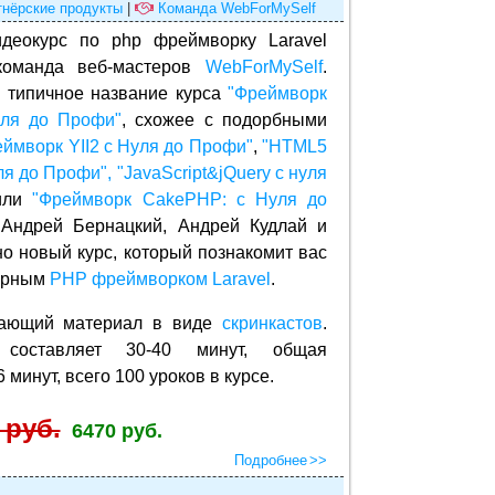
тнёрские продукты
|
Команда WebForMySelf
деокурс по php фреймворку Laravel
команда веб-мастеров
WebForMySelf
.
 типичное название курса
"Фреймворк
уля до Профи"
, схожее с подорбными
ймворк YII2 с Нуля до Профи"
,
"HTML5
ля до Профи",
"JavaScript&jQuery с нуля
ли
"Фреймворк CakePHP: с Нуля до
 Андрей Бернацкий, Андрей Кудлай и
о новый курс, который познакомит вас
лярным
PHP фреймворком Laravel
.
учающий материал в виде
скринкастов
.
 составляет 30-40 минут, общая
минут, всего 100 уроков в курсе.
 руб.
6470 руб.
Подробнее