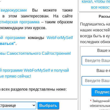
.
и
видеокурсами
Вы можете также
о в этом заинтересован. На сайте
Рассы
ртнёрская программа
– таким образом
Подпишитесь на
екомендации этих курсов.
наших новостей
всегда быть в к
ой программе
команды
WebForMySelf
последних обно
ваться"
.
Ваше 
Ваш e-
всех разделов представлены ниже:
*
Звёздочкой
обязательны