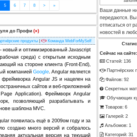
заполн
(Текущая страница 5)
5
6
7
8
>
»
Ваши данные ни
передаются. Вы
отписаться от р
 Нуля до Профи
(×)
новостей в люб
ртнёрские продукты
|
Команда WebForMySelf
Статис
 – новый и оптимизированный Javascript
Сейчас на сайте
рабочая среда) с открытым исходным
Cтатей: 136
ающий на стороне клиента (Front-End),
Партнёрских п
ный компанией
Google
. Angular является
 фреймворка Angular JS и нацелен на
Файлов: 92
ностраничных сайтов и веб-приложений
Секретных мат
 Page Application). Фреймворк Angular
Обучающих ку
орк, позволяющий разрабатывать и
Товаров: 6
снове шаблона MVC.
Галерей: 2
lar появилась ещё в 2009ом году и за
Альбомов: 1
ло создано много версий и собралось
Категорий: 31
ледняя актуальная версия на текущий