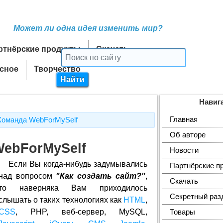
Может ли одна идея изменить мир?
ртнёрские продукты
Скачать
сное
Творчество
Навиг
Главная
Команда WebForMySelf
Об авторе
WebForMySelf
Новости
Если Вы когда-нибудь задумывались
Партнёрские п
над вопросом
"Как создать сайт?"
,
Скачать
то наверняка Вам приходилось
Секретный раз
слышать о таких технологиях как
HTML
,
CSS
, PHP, веб-сервер, MySQL,
Товары