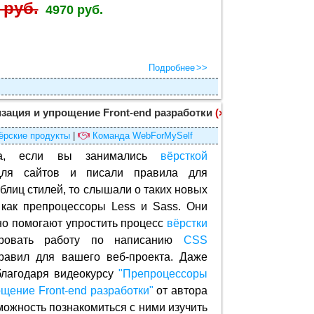
 руб.
4970 руб.
Подробнее
зация и упрощение Front-end разработки
(×)
ёрские продукты
|
Команда WebForMySelf
ка, если вы занимались
вёрсткой
для сайтов и писали правила для
блиц стилей, то слышали о таких новых
 как препроцессоры Less и Sass. Они
но помогают упростить процесс
вёрстки
ировать работу по написанию
CSS
авил для вашего веб-проекта. Даже
благодаря видеокурсу
"Препроцессоры
ощение Front-end разработки"
от автора
можность познакомиться с ними изучить