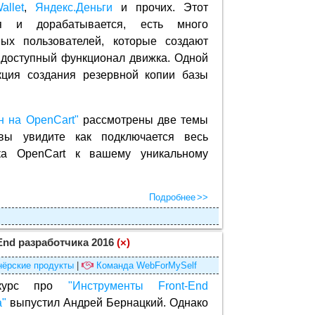
allet
,
Яндекс.Деньги
и прочих. Этот
ся и дорабатывается, есть много
ых пользователей, которые создают
доступный функционал движка. Одной
ция создания резервной копии базы
н на OpenCart"
рассмотрены две темы
 вы увидите как подключается весь
ка OpenCart к вашему уникальному
Подробнее
End разработчика 2016
(×)
нёрские продукты
|
Команда WebForMySelf
курс про
"Инструменты Front-End
а"
выпустил Андрей Бернацкий. Однако