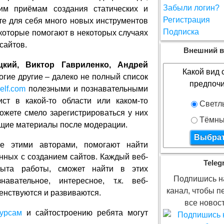
Забыли логин?
ким приёмам создания статических и
Регистрация
те для себя много новых инструментов
Подписка
 которые помогают в некоторых случаях
сайтов.
Внешний в
цкий, Виктор Гавриленко, Андрей
Какой вид 
гие другие – далеко не полный список
предпочи
elf.com
полезными и познавательными
ст в какой-то области или каком-то
Светл
ожете смело зарегистрироваться у них
Тёмн
щие материалы после модерации.
е этими авторами, помогают найти
нных с созданием сайтов. Каждый веб-
Teleg
пыта работы, сможет найти в этих
Подпишись на
навательное, интересное, т.к. веб-
канал, чтобы п
енствуются и развиваются.
все новост
урсам
и сайтостроению ребята могут