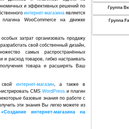
ономичных и эффективных решений по
Группа Вк
бственного
интернет-магазина
является
е плагина WooCommerce на движке
Группа F
 особых затрат организовать продажу
 разработать свой собственный дизайн,
ножество самых распространённых
и и расход товаров, гибко настраивать
 получения товара и расширять Ваш
ь свой
интернет-магазин
, а также в
инистрировать CMS
WordPress
и плагин
екоторые базовые знания по работе с
лучить эти знания Вы легко можете из
«Создание интернет-магазина на