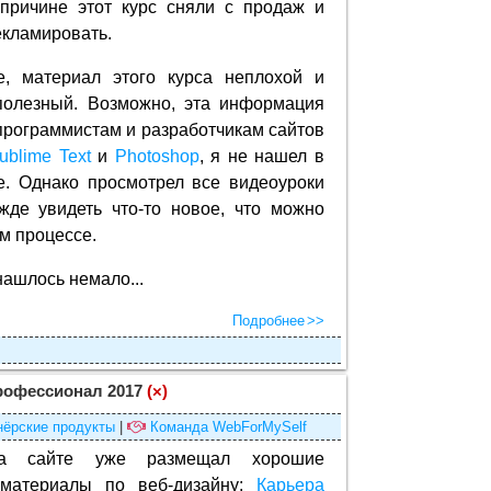
 причине этот курс сняли с продаж и
екламировать.
е, материал этого курса неплохой и
полезный. Возможно, эта информация
программистам и разработчикам сайтов
ublime Text
и
Photoshop
, я не нашел в
е. Однако просмотрел все видеоуроки
жде увидеть что-то новое, что можно
м процессе.
нашлось немало...
Подробнее
рофессионал 2017
(×)
нёрские продукты
|
Команда WebForMySelf
а сайте уже размещал хорошие
материалы по веб-дизайну:
Карьера