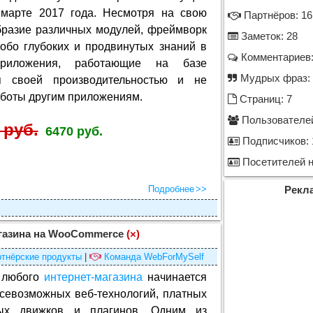
марте 2017 года. Несмотря на свою
Партнёров: 16
бразие различных модулей, фреймворк
Заметок: 28
собо глубоких и продвинутых знаний в
Комментариев:
-приложения, работающие на базе
Мудрых фраз: 
я своей производительностью и не
работы другим приложениям.
Страниц: 7
Пользователей
 руб.
6470 руб.
Подписчиков: 
Посетителей н
Подробнее
Рекл
агазина на WooCommerce
(×)
тнёрские продукты
|
Команда WebForMySelf
 любого
интернет-магазина
начинается
всевозможных веб-технологий, платных
ых движков и плагинов. Одним из