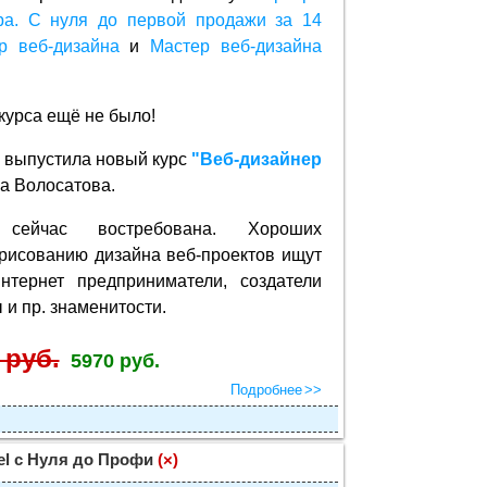
ра. С нуля до первой продажи за 14
р веб-дизайна
и
Мастер веб-дизайна
 курса ещё не было!
выпустила новый курс
"Веб-дизайнер
а Волосатова.
 сейчас востребована. Хороших
рисованию дизайна веб-проектов ищут
тернет предприниматели, создатели
 и пр. знаменитости.
 руб.
5970 руб.
Подробнее
el с Нуля до Профи
(×)