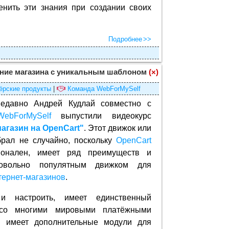
енить эти знания при создании своих
Подробнее
дание магазина с уникальным шаблоном
(×)
ёрские продукты
|
Команда WebForMySelf
едавно Андрей Кудлай совместно с
WebForMySelf
выпустили видеокурс
агазин на OpenCart"
. Этот движок или
рал не случайно, поскольку
OpenCart
ионален, имеет ряд преимуществ и
довольно популятным движком для
тернет-магазинов
.
 и настроить, имеет единственный
 со многими мировыми платёжными
 имеет дополнительные модули для