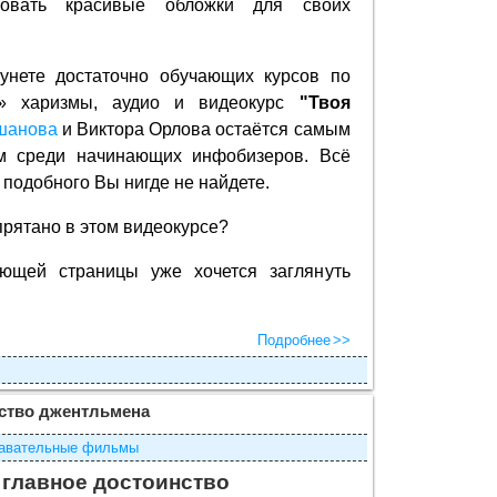
совать красивые обложки для своих
рунете достаточно обучающих курсов по
» харизмы, аудио и видеокурс
"Твоя
шанова
и Виктора Орлова остаётся самым
м среди начинающих инфобизеров. Всё
 подобного Вы нигде не найдете.
спрятано в этом видеокурсе?
ающей страницы уже хочется заглянуть
Подробнее
ство джентльмена
авательные фильмы
 главное достоинство