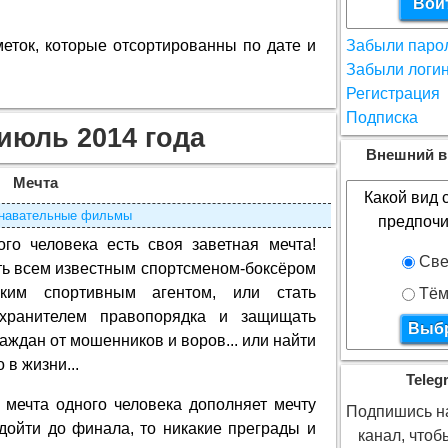
меток, которые отсортированны по дате и
Забыли паро
Забыли логи
Регистрация
Подписка
июль 2014 года
Внешний в
Мечта
Какой вид 
навательные фильмы
предпочи
ого человека есть своя заветная мечта!
Све
ть всем известным спортсменом-боксёром
ким спортивным агентом, или стать
Тём
хранителем правопорядка и защищать
аждан от мошенников и воров... или найти
 в жизни...
Teleg
 мечта одного человека дополняет мечту
Подпишись на
 дойти до финала, то никакие преграды и
канал, что