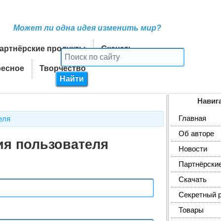
Может ли одна идея изменить мир?
артнёрские продукты
Скачать
ресное
Творчество
Навиг
Главная
еля
Об авторе
ия пользователя
Новости
Партнёрски
Скачать
Секретный 
Товары