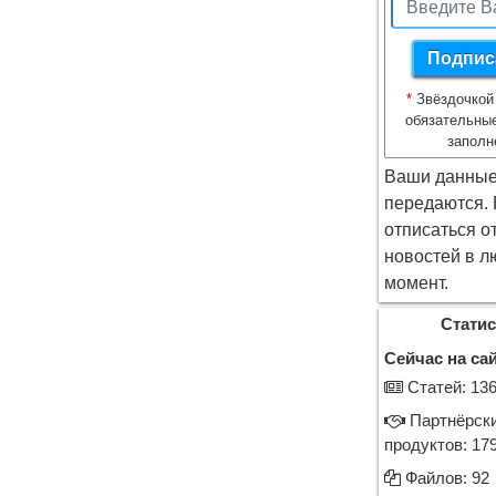
*
Звёздочкой
обязательны
заполн
Ваши данные
передаются.
отписаться о
новостей в л
момент.
Статис
Сейчас на сай
Cтатей: 13
Партнёрск
продуктов: 17
Файлов: 92