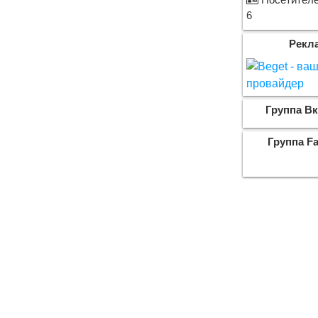
Посетителей
6
Рекл
Группа Вк
Группа F