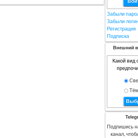
Забыли паро
Забыли логи
Регистрация
Подписка
Внешний в
Какой вид 
предпочи
Све
Тём
Teleg
Подпишись на
канал, что