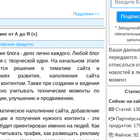
Подробнее
*
Звёздочкой
инг от А до Я
(×)
обязательны
заполн
нёрские продукты
Ваши данные
е блога - дело лично каждого. Любой блог
передаются.
я с творческой идеи. На начальном этапе
отписаться о
ются решения о тематике сайта и
новостей в л
ениях развития, наполнения сайта
момент.
контентом. Также при создании и ведения
жно учитывать технические моменты по
Статис
ии, улучшению и продвижению.
Сейчас на сай
Cтатей: 13
матическое наполнение сайта, добавление
ции и получения нужного контента - эти
Партнёрск
 будет ориентирован именно на людей. Как
продуктов: 17
 учитывать трафик, как размещать рекламу
Файлов: 92