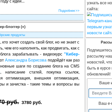
оду с идеи...
узнать все н
сайта:
Подробнее
ер-блоггер
(×)
ёрские продукты
, кто хочет создать свой блог, но не знает с
Расс
ь, чем его наполнять, как продвигать, как с
Подпишитесь
блога зарабатывать - видеокурс
"Кибер-
рассылку на
от
Александра Борисова
подойдёт как раз
новостей, чт
Основные шаги по созданию блога на CMS
быть в курсе
s
, написание статей, покупка ссылок,
обновлений!
яя оптимизация, внешняя оптимизация,
Ваше 
ры и зачистка - такие темы и вопросы вы
70 руб.
3780 руб.
Ваш e-