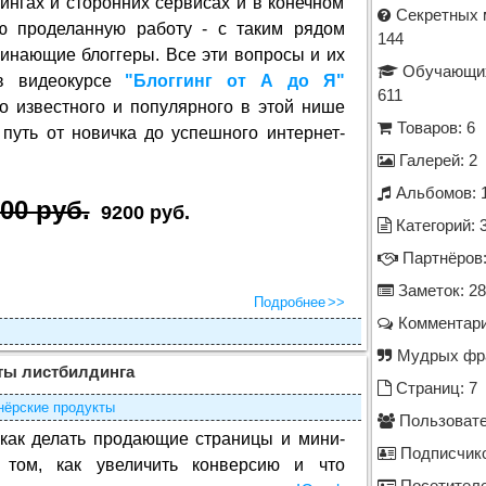
тингах и сторонних сервисах и в конечном
Секретных 
ою проделанную работу - с таким рядом
144
инающие блоггеры. Все эти вопросы и их
Обучающих
в видеокурсе
"Блоггинг от А до Я"
611
но известного и популярного в этой нише
Товаров: 6
путь от новичка до успешного интернет-
Галерей: 2
Альбомов: 
00 руб.
9200 руб.
Категорий: 
Партнёров:
Заметок: 28
Подробнее
Комментари
Мудрых фра
ты листбилдинга
Страниц: 7
нёрские продукты
Пользовате
 как делать продающие страницы и мини-
Подписчико
 том, как увеличить конверсию и что