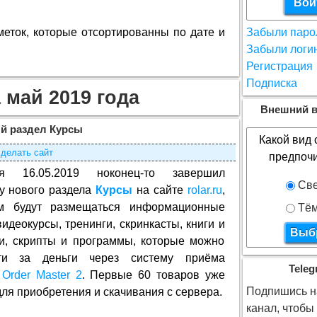
меток, которые отсортированны по дате и
Забыли паро
Забыли логи
Регистрация
Подписка
 май 2019 года
Внешний в
й раздел Курсы
Какой вид 
 делать сайт
предпоч
ня 16.05.2019 ноконец-то завершил
Све
у нового раздела
Курсы
на сайте
rolar.ru
,
м будут размещаться информационные
Тё
видеокурсы, тренинги, скринкасты, книги и
ги, скрипты и программы, которые можно
сти за деньги через систему приёма
Teleg
й
Order Master 2
. Первые 60 товаров уже
Подпишись на
ля приобретения и скачивания с сервера.
канал, чтобы