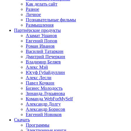
Как делать сайт
Разное
Личное
Познавательные фильмы
Размышления
Партнёрские продукты
Азамат Ушанов
Евгений Попов
Роман Иванов
Василий Татаркин
Дмитрий Печеркин
Владимир Беляев
Алекс Мэй
Юсуф Губайдуллин
Алекс Лесли
Павел Кочкин
Бизнес Молодость
Зинаида Лукьянова
Команда WebForMySelf
Александр Долгу
Александр Борисов
Евгений Новиков
Скачать
Программы
Электронные книги