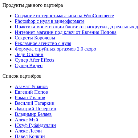
Продукты данного партнёра
Создание интернет-магазина на WooCommerce
Photoshop с нуля в видеоформате
Практика монетизации блога: от раскрутки до реальных 
Интернет-магазин под ключ от Евгения Попова
Секреты Королевы
Рекламное агенство с нуля
Формула струйных оргазмов 2.0 скоро
Леди Онлайн
Супер After Effects
Супер Видео
Список партнёров
Азамат Ушанов
Евгений Попов
Роман Иванов
Василий Татаркин
Дмитрий Печеркин
Владимир Беляев
Алекс Мэй
Юсуф Губайдуллин
Алекс Лесли
Павел Кочкин