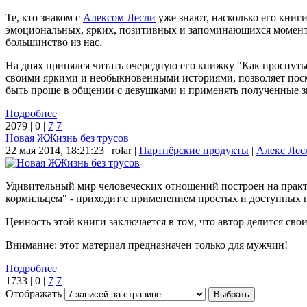
Те, кто знаком с
Алексом Лесли
уже знают, насколько его кни
эмоциональных, ярких, позитивных и запоминающихся моменто
большинство из нас.
На днях принялся читать очередную его книжку "Как проснуть
своими яркими и необыкновенными историями, позволяет посм
быть проще в общении с девушками и применять полученные з
Подробнее
2079 |
0 |
7
7
Новая ЖЖизнь без трусов
22 мая 2014, 18:21:23 |
rolar |
Партнёрские продукты
|
Алекс Лес
Удивительный мир человеческих отношений построен на практи
кормильцем" - приходит с применением простых и доступных 
Ценность этой книги заключается в том, что автор делится св
Внимание: этот материал предназначен только для мужчин!
Подробнее
1733 |
0 |
7
7
Отображать