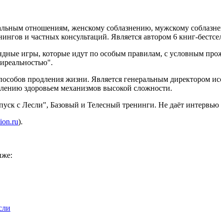
ксуальным отношениям, женскому соблазнению, мужскому соблаз
енингов и частных консультаций. Является автором 6 книг-бест
андные игры, которые идут по особым правилам, с условным про
тиреальностью".
способов продления жизни. Является генеральным директором ис
авлению здоровьем механизмов высокой сложности.
ск с Лесли", Базовый и Телесный тренинги. Не даёт интервью 
tion.ru
).
иже:
сли