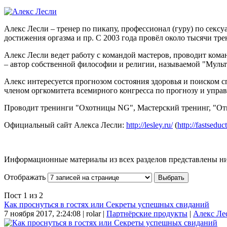
Алекс Лесли – тренер по пикапу, профессионал (гуру) по се
достижения оргазма и пр. С 2003 года провёл около тысячи тр
Алекс Лесли ведет работу с командой мастеров, проводит ком
– автор собственной философии и религии, называемой "Муль
Алекс интересуется прогнозом состояния здоровья и поиском 
членом оргкомитета всемирного конгресса по прогнозу и упр
Проводит тренинги "Охотницы NG", Мастерский тренинг, "Отпу
Официальный сайт Алекса Лесли:
http://lesley.ru/
(
http://fastseduc
Информационные материалы из всех разделов представлены н
Отображать
Пост 1 из 2
Как проснуться в гостях или Секреты успешных свиданий
7 ноября 2017, 2:24:08 |
rolar |
Партнёрские продукты
|
Алекс Ле