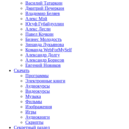
Василий Татаркин
Дмитрий Печеркин
Владимир Беляев
Алекс Мэй
Юсуф Губайдуллин
Алекс Лесли
Павел Кочкин
Бизнес Молодость
Зинаида Лукьянова
Команда WebForMySelf
Александр Долгу
Александр Борисов
Евгений Новиков
Скачать
Программы
Электронные книги
Аудиокурсы
Видеокурсы
Музыка
Фильмы
Изображения
Игры
Аудиокниги
Скрипты
Секретный раздел