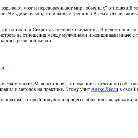
ги взрывают мозг и переворачивают мир "обычных" отношений 
в. Не удивительно, что и живые тренинги Алекса Лесли такие 
ся в гостях или Секреты успешных свиданий". В целом написан
отреть на отношения между мужчинами и женщинами иначе с то
нания в реальной жизни.
ли
ческом опыте. Мало кто знает, что умение эффективно соблазня
правил и методов на практике. Этому учит
Алекс Лесли
в своей 
оим опытом, который получил в процессе общения с девушками, и