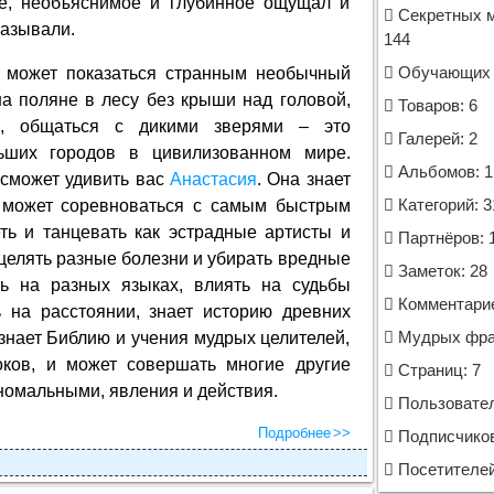
е, необъяснимое и глубинное ощущал и
Секретных м
казывали.
144
 может показаться странным необычный
Обучающих к
на поляне в лесу без крыши над головой,
Товаров: 6
и, общаться с дикими зверями – это
Галерей: 2
ьших городов в цивилизованном мире.
Альбомов: 1
м сможет удивить вас
Анастасия
. Она знает
, может соревноваться с самым быстрым
Категорий: 3
ть и танцевать как эстрадные артисты и
Партнёров: 
сцелять разные болезни и убирать вредные
Заметок: 28
ть на разных языках, влиять на судьбы
Комментарие
ь на расстоянии, знает историю древних
 знает Библию и учения мудрых целителей,
Мудрых фраз
оков, и может совершать многие другие
Страниц: 7
номальными, явления и действия.
Пользовател
Подробнее
Подписчиков
Посетителей 