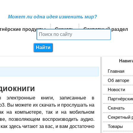
Может ли одна идея изменить мир?
тнёрские продукты
Скачать
Секретный раздел
Навиг
Главная
Об авторе
диокниги
Новости
 электронные книги, записанные в
Партнёрски
p3. Вы можете их скачать и прослушать на
Скачать
ак на компьютере, так и на мобильном
Секретный 
ве, позволяющем воспроизводить аудио.
как здесь читают за вас, и вам достаточно
Товары