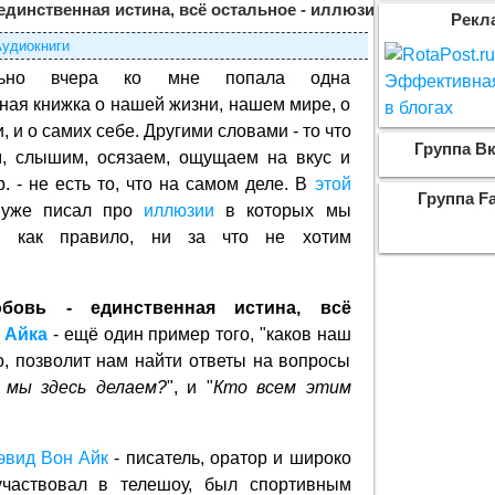
единственная истина, всё остальное - иллюзия
Рекл
удиокниги
льно вчера ко мне попала одна
ная книжка о нашей жизни, нашем мире, о
, и о самих себе. Другими словами - то что
Группа Вк
, слышим, осязаем, ощущаем на вкус и
р. - не есть то, что на самом деле. В
этой
Группа F
уже писал про
иллюзии
в которых мы
, как правило, ни за что не хотим
юбовь - единственная истина, всё
 Айка
- ещё один пример того, "каков наш
, позволит нам найти ответы на вопросы
 мы здесь делаем?
", и "
Кто всем этим
эвид Вон Айк
- писатель, оратор и широко
участвовал в телешоу, был спортивным