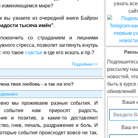
узнать все
о изменяющемся мире?
сайт
м вы узнаете из очередной книги Байрон
радости тысяча имён"
.
покончить со страданием и лишними
жного стресса, позволит заглянуть внутрь
Расс
: что такое
счастье
и где его искать и пр.?
Подпишитесь
Подробнее
рассылку на
новостей, чт
быть в курсе
жна твоя любовь - а так ли это?
обновлений!
удиокниги
Ваше 
вно мы проживаем разные события. И
о события нам приросят радость,
ние и позитив, а какие-то доставляют
тво, гнев, печаль, раздражение и боль. И
Ваш e-
оторые события происходят вовсе не так,