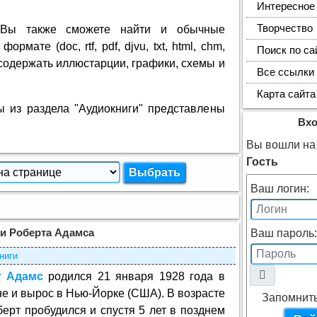
Интересное
Творчество
 Вы также сможете найти и обычные
рмате (doc, rtf, pdf, djvu, txt, html, chm,
Поиск по са
т содержать иллюстарции, графики, схемы и
Все ссылки
Карта сайта
из раздела "Аудиокниги" представлены
Вх
Вы вошли на 
Гость
Ваш логин:
ги Роберта Адамса
Ваш пароль:
ниги
т Адамс
родился 21 января 1928 года в
е и вырос в Нью-Йорке (США). В возрасте
Запомнит
берт пробудился и спустя 5 лет в позднем