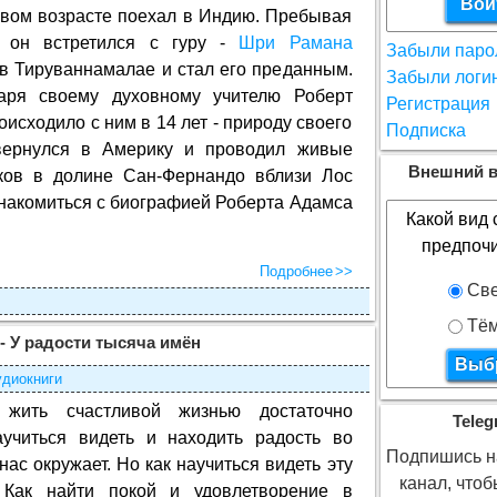
овом возрасте поехал в Индию. Пребывая
 он встретился с гуру -
Шри Рамана
Забыли паро
в Тируваннамалае и стал его преданным.
Забыли логи
аря своему духовному учителю Роберт
Регистрация
оисходило с ним в 14 лет - природу своего
Подписка
вернулся в Америку и проводил живые
Внешний в
иков в долине Сан-Фернандо вблизи Лос
накомиться с биографией Роберта Адамса
Какой вид 
предпоч
Подробнее
Све
Тё
- У радости тысяча имён
диокниги
 жить счастливой жизнью достаточно
Teleg
аучиться видеть и находить радость во
Подпишись на
 нас окружает. Но как научиться видеть эту
канал, что
 Как найти покой и удовлетворение в