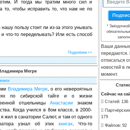
отим. И тогда мы тратим много сил и
а то, чтобы исправить то, что нам не по
*
Звёздочкой
нашу пользу стоит ли из-за этого унывать
обязательны
ы и что-то переделывать? Или есть способ
заполн
Ваши данные
Подробнее
передаются.
отписаться о
новостей в л
Владимира Мегре
момент.
книги
Статис
ами
Владимира Мегре
, о его невероятных
Сейчас на сай
циях по сибирской тайге и о жизни
Cтатей: 136
овенной отшельницы
Анастасии
знаком
ства. Когда учился в 8ом классе, в 2000-
Партнёрских
, я жил в санатории Салют, и там от одного
179
тратора узнал об этих
книгах
. Что-то
Файлов: 92