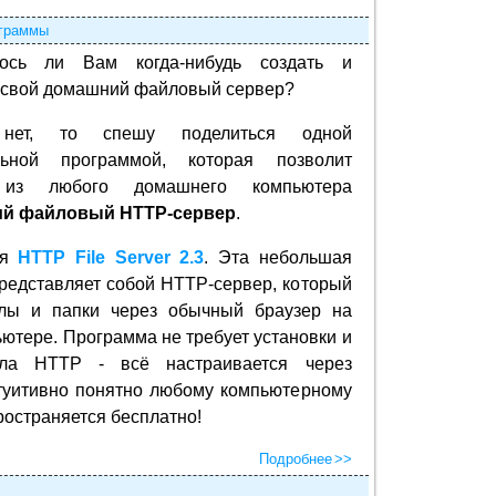
граммы
лось ли Вам когда-нибудь создать и
ь свой домашний файловый сервер?
нет, то спешу поделиться одной
льной программой, которая позволит
 из любого домашнего компьютера
ий файловый HTTP-сервер
.
ся
HTTP File Server 2.3
. Эта небольшая
редставляет собой HTTP-сервер, который
йлы и папки через обычный браузер на
ютере. Программа не требует установки и
ола HTTP - всё настраивается через
туитивно понятно любому компьютерному
остраняется бесплатно!
Подробнее