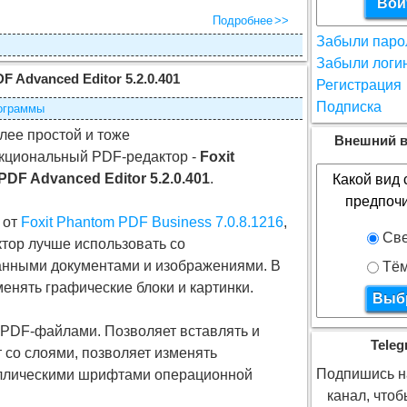
Подробнее
Забыли паро
Забыли логи
F Advanced Editor 5.2.0.401
Регистрация
Подписка
ограммы
олее простой и тоже
Внешний в
кциональный PDF-редактор -
Foxit
DF Advanced Editor 5.2.0.401
.
Какой вид 
предпоч
 от
Foxit Phantom PDF Business 7.0.8.1216
,
Све
ктор лучше использовать со
анными документами и изображениями. В
Тё
енять графические блоки и картинки.
с PDF-файлами. Позволяет вставлять и
Teleg
 со слоями, позволяет изменять
Подпишись на
риллическими шрифтами операционной
канал, что