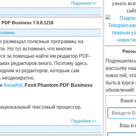
Подробнее
узнать все
сайт
 PDF Business 7.0.8.1216
ограммы
не размещал полезные программы на
те. Но тут вспомнил, что многие
Расс
я за помощью найти им редактор PDF-
Подпишитесь
аких редакторов много. Поэтому здесь
рассылку на
одним из редакторов, которым сам
новостей, чт
 неоднократно.
быть в курсе
е
Качайте
,
Foxit Phantom PDF Business
обновлений!
Ваше 
нкциональный текстовый процессор.
Подробнее
Ваш e-