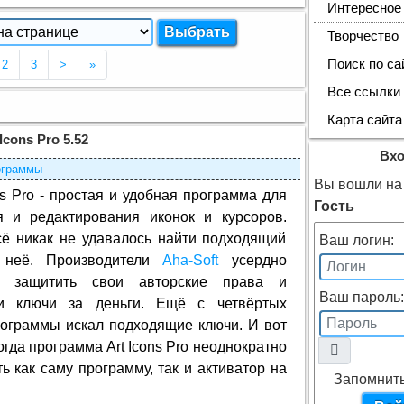
Интересное
Творчество
кущая страница 1)
Поиск по са
2
3
>
»
Все ссылки
Карта сайта
Icons Pro 5.52
Вх
ограммы
Вы вошли на 
ns Pro - простая и удобная программа для
Гость
я и редактирования иконок и курсоров.
сё никак не удавалось найти подходящий
Ваш логин:
 неё. Производители
Aha-Soft
усердно
сь защитить свои авторские права и
Ваш пароль:
и ключи за деньги. Ещё с четвёртых
рограммы искал подходящие ключи. И вот
когда программа Art Icons Pro неоднократно
ь как саму программу, так и активатор на
Запомнит