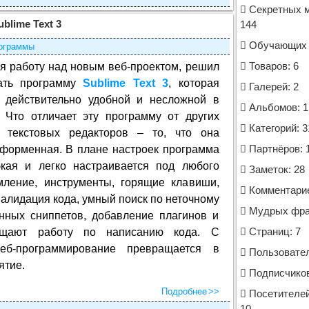
Секретных м
ublime Text 3
144
Обучающих к
ограммы
я работу над новым веб-проектом, решил
Товаров: 6
ать программу
Sublime Text 3
, которая
Галерей: 2
ь действительно удобной и несложной в
Альбомов: 1
. Что отличает эту программу от других
Категорий: 3
 текстовых редакторов – то, что она
тформенная. В плане настроек программа
Партнёров: 
бкая и легко настраивается под любого
Заметок: 28
мление, инструменты, горящие клавиши,
Комментарие
валидация кода, умный поиск по неточному
Мудрых фраз
нных сниппетов, добавление плагинов и
ощают работу по написанию кода. С
Страниц: 7
б-программирование превращается в
Пользовател
ятие.
Подписчиков
Подробнее
Посетителей