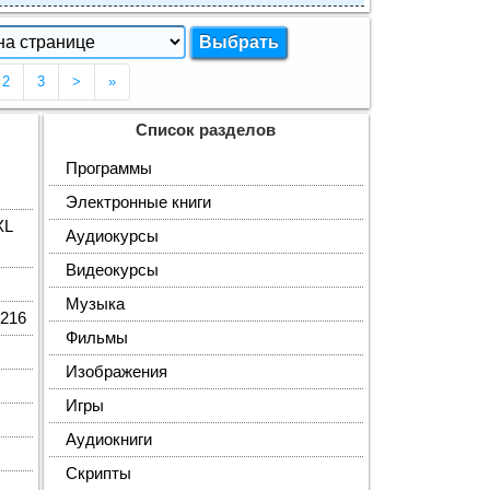
кущая страница 1)
2
3
>
»
Список разделов
Программы
Электронные книги
XL
Аудиокурсы
Видеокурсы
Музыка
1216
Фильмы
Изображения
Игры
Аудиокниги
Скрипты