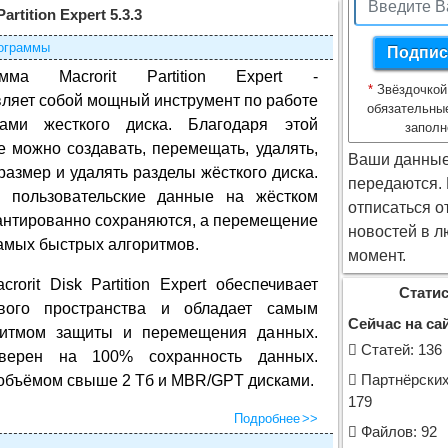
Partition Expert 5.3.3
ограммы
амма Macrorit Partition Expert -
*
Звёздочкой
ляет собой мощный инструмент по работе
обязательны
ами жесткого диска. Благодаря этой
заполн
 можно создавать, перемещать, удалять,
Ваши данные
размер и удалять разделы жёсткого диска.
передаются.
 пользовательские данные на жёстком
отписаться о
антированно сохраняются, а перемещение
новостей в л
амых быстрых алгоритмов.
момент.
orit Disk Partition Expert обеспечивает
Статис
вого пространства и обладает самым
Сейчас на сай
ритмом защиты и перемещения данных.
Cтатей: 136
верен на 100% сохранность данных.
 объёмом свыше 2 Тб и MBR/GPT дисками.
Партнёрских
179
Подробнее
Файлов: 92