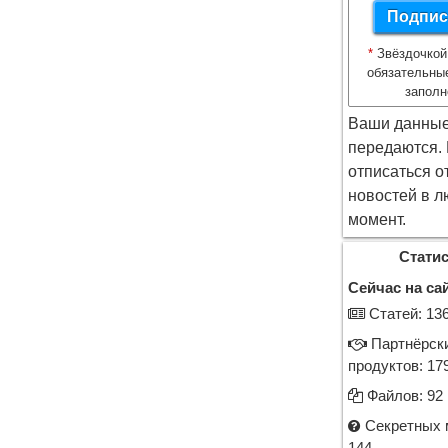
*
Звёздочкой
обязательны
заполн
Ваши данные
передаются.
отписаться о
новостей в л
момент.
Статис
Сейчас на сай
Cтатей: 13
Партнёрск
продуктов: 17
Файлов: 92
Секретных 