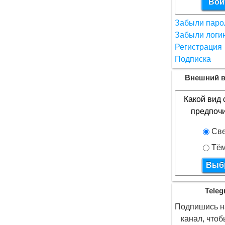
Забыли паро
Забыли логи
Регистрация
Подписка
Внешний в
Какой вид 
предпоч
Све
Тё
Teleg
Подпишись на
канал, что