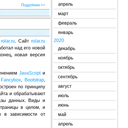
апрель
Подробнее
март
февраль
январь
2020
а
rolar.ru
. Сайт
rolar.ru
аботал над его новой
декабрь
конец, новая версия
ноябрь
октябрь
менением
JavaScript
и
сентябрь
,
Fancybox
,
Bootstrap
,
август
остроен по принципу
айта и обрабатывают
июль
азы данных. Виды и
июнь
траницы в целом, и
я в зависимости от
май
апрель