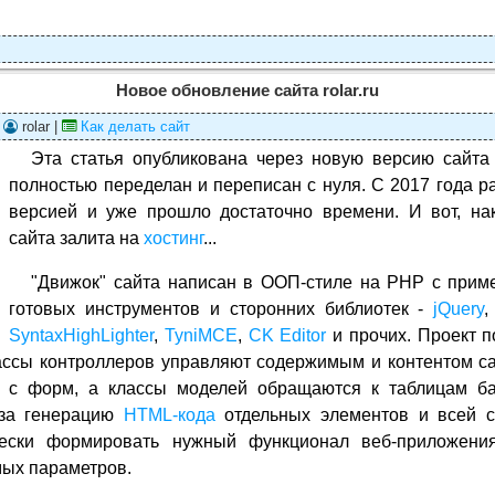
Новое обновление сайта rolar.ru
|
rolar |
Как делать сайт
Эта статья опубликована через новую версию сайт
полностью переделан и переписан с нуля. C 2017 года р
версией и уже прошло достаточно времени. И вот, на
сайта залита на
хостинг
...
"Движок" сайта написан в ООП-стиле на PHP с при
готовых инструментов и сторонних библиотек -
jQuery
SyntaxHighLighter
,
TyniMCE
,
CK Editor
и прочих. Проект п
ассы контроллеров управляют содержимым и контентом с
 с форм, а классы моделей обращаются к таблицам б
 за генерацию
HTML-кода
отдельных элементов и всей с
ески формировать нужный функционал веб-приложени
ых параметров.