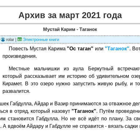
Архив за март 2021 года
Мустай Карим - Таганок
|
rolar |
Электронные книги
Повесть Мустая Карима
"Ос таган"
или
"Таганок"
. Во
произведения.
Местные мальчишки из аула Беркутный встречаю
который рассказывает им историю об удивительном оз
Кирамет. В это озеро нужно запустить живую рыбу, и т
развалится.
ишек Габдулла, Айдар и Вазир принимаются за отважное де
ься в отряд, который назовут
"Таганок"
. Путём проведен
им становится Габдулла. Но не всё идёт по плану. За св
 А вдвоём Айдару и Габдулле не справится - вязать садки 