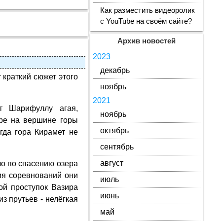
Как разместить видеоролик
с YouTube на своём сайте?
Архив новостей
2023
декабрь
т краткий сюжет этого
ноябрь
2021
т Шарифуллу агая,
ноябрь
ере на вершине горы
октябрь
огда гора Кирамет не
сентябрь
август
ло по спасению озера
ия соревнований они
июль
ой проступок Вазира
июнь
из прутьев - нелёгкая
май