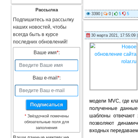
Рассылка
3390 |
0 |
5
5
Подпишитесь на рассылку
наших новостей, чтобы
всегда быть в курсе
30 марта 2021, 17:55:09 
последних обновлений!
Ваше имя
*
:
Ваш e-mail
*
:
модели MVC, где кл
полученные данные
шаблоны отвечают
*
Звёздочкой помечены
обязательные поля для
позволяют динамич
заполнения
входных передаваем
Ваши данные никому не