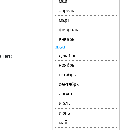
май
апрель
март
февраль
январь
2020
декабрь
а Петрушки
ноябрь
октябрь
сентябрь
август
июль
июнь
май