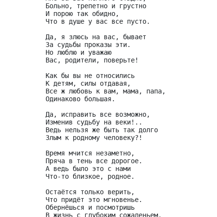
Больно, трепетно и грустно

И порою так обидно,

Что в душе у вас все пусто.

Да, я злюсь на вас, бывает

За судьбы проказы эти.

Но люблю и уважаю

Вас, родители, поверьте!

Как бы вы не относились

К детям, силы отдавая,

Все ж любовь к вам, мама, папа,

Одинаково большая.

Да, исправить все возможно,

Изменив судьбу на веки!..

Ведь нельзя же быть так долго

Злым к родному человеку?!

Время мчится незаметно,

Пряча в тень все дорогое.

А ведь было это с нами

Что-то близкое, родное.

Остаётся только верить,

Что придёт это мгновенье.

Обернёшься и посмотришь

В жизнь с глубоким сожаленьем.
