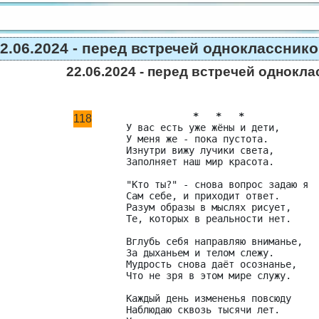
2.06.2024 - перед встречей одноклассник
22.06.2024 - перед встречей однокл
*   *   *
118
У вас есть уже жёны и дети,

У меня же - пока пустота.

Изнутри вижу лучики света,

Заполняет наш мир красота.

"Кто ты?" - снова вопрос задаю я

Сам себе, и приходит ответ.

Разум образы в мыслях рисует,

Те, которых в реальности нет.

Вглубь себя направляю вниманье,

За дыханьем и телом слежу.

Мудрость снова даёт осознанье,

Что не зря в этом мире служу.

Каждый день измененья повсюду

Наблюдаю сквозь тысячи лет.
