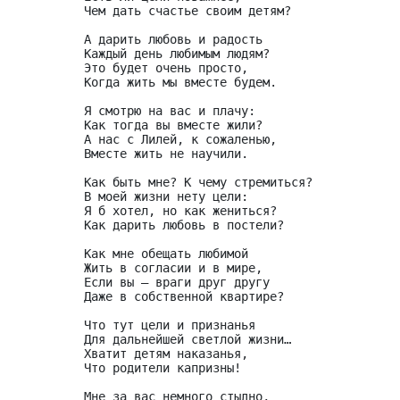
Чем дать счастье своим детям?

А дарить любовь и радость

Каждый день любимым людям?

Это будет очень просто,

Когда жить мы вместе будем.

Я смотрю на вас и плачу:

Как тогда вы вместе жили?

А нас с Лилей, к сожаленью,

Вместе жить не научили.

Как быть мне? К чему стремиться?

В моей жизни нету цели:

Я б хотел, но как жениться?

Как дарить любовь в постели?

Как мне обещать любимой

Жить в согласии и в мире,

Если вы – враги друг другу

Даже в собственной квартире?

Что тут цели и признанья

Для дальнейшей светлой жизни…

Хватит детям наказанья,

Что родители капризны!

Мне за вас немного стыдно,
