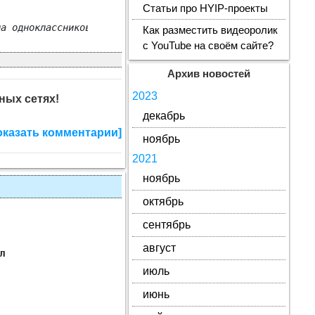
Статьи про HYIP-проекты
ча одноклассников Башкирской Гимназии №122.
Как разместить видеоролик
с YouTube на своём сайте?
Архив новостей
2023
ных сетях!
декабрь
оказать комментарии]
ноябрь
2021
ноябрь
октябрь
сентябрь
август
л
июль
июнь