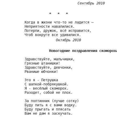
Сентябрь 2010
*   *   *
Когда в жизни что-то не ладится –

Неприятности навалилися.

Потерпи, дружок, всё исправится,

Октябрь 2010
Новогодние поздравления скоморох
Здравствуйте, мальчишки,

Грязные штанишки!

Здравствуйте, девчонки,

Рваниые юбчонки!

Это я - Петрушка

С шапкой-побрякушкой.

Я - весёлый скоморох.

Разодет, собой не плох.

За полтинник (лучше сотку)

Буду пить я с вами водку.

Буду прыгать и плясать

Вам не дам я заскучать.
