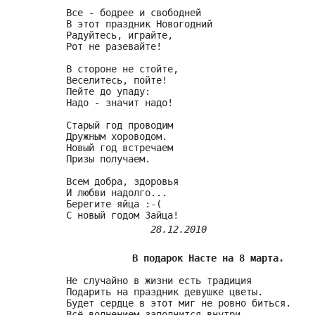
Все - бодрее и свободней

В этот праздник Новогодний

Радуйтесь, играйте,

Рот не разевайте!

В стороне не стойте,

Веселитесь, пойте!

Пейте до упаду:

Надо - значит надо!

Старый год проводим

Дружным хороводом.

Новый год встречаем

Призы получаем.

Всем добра, здоровья

И любви надолго...

Берегите яйца :-(

28.12.2010
В подарок Насте на 8 марта.
Не случайно в жизни есть традиция

Подарить на праздник девушке цветы.

Будет сердце в этот миг не ровно биться.

Всё волнением заполнится внутри.
