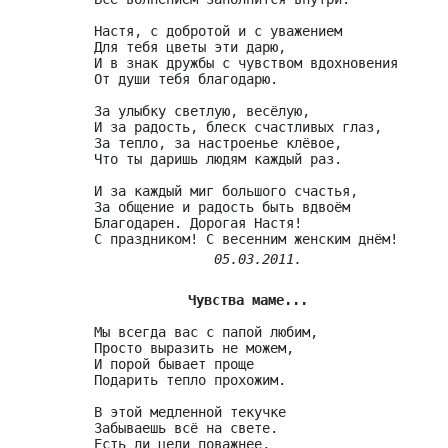
Настя, с добротой и с уважением

Для тебя цветы эти дарю,

И в знак дружбы с чувством вдохновения

От души тебя благодарю.

За улыбку светлую, весёлую,

И за радость, блеск счастливых глаз,

За тепло, за настроенье клёвое,

Что ты даришь людям каждый раз.

И за каждый миг большого счастья,

За общение и радость быть вдвоём

Благодарен. Дорогая Настя!

05.03.2011.
Чувства маме...
Мы всегда вас с папой любим,

Просто выразить не можем,

И порой бывает проще

Подарить тепло прохожим.

В этой медленной текучке

Забываешь всё на свете.

Есть ли цели поважнее,
