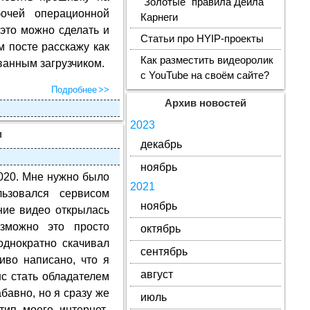
"Золотые" правила Дейла
очей операционной
Карнеги
 это можно сделать и
Статьи про HYIP-проекты
м посте расскажу как
Как разместить видеоролик
ванным загрузчиком.
с YouTube на своём сайте?
Подробнее
Архив новостей
2023
м
декабрь
ноябрь
020. Мне нужно было
2021
ьзовался сервисом
ноябрь
ние видео открылась
зможно это просто
октябрь
однократно скачивал
сентябрь
иво написано, что я
август
с стать обладателем
абавно, но я сразу же
июль
тип моего интернет-