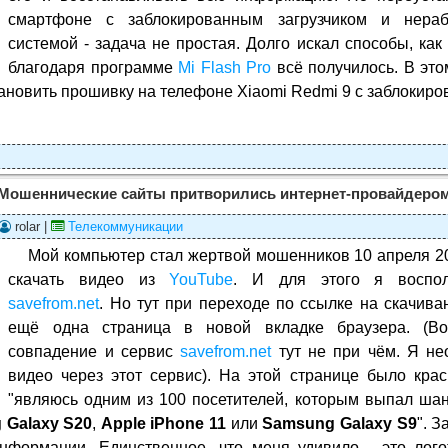
смартфоне с заблокированным загрузчиком и нераб
системой - задача не простая. Долго искал способы, как
благодаря программе
Mi Flash Pro
всё получилось. В это
ановить прошивку на телефоне Xiaomi Redmi 9 с заблокиро
Мошеннические сайты притворились интернет-провайдеро
rolar |
Телекоммуникации
Мой компьютер стал жертвой мошенников 10 апреля 2
скачать видео из
YouTube
. И для этого я воспол
savefrom.net
. Но тут при переходе по ссылке на скачива
ещё одна страница в новой вкладке браузера. (Во
совпадение и сервис
savefrom.net
тут не при чём. Я не
видео через этот сервис). На этой странице было крас
"являюсь одним из 100 посетителей, которым выпал шан
 Galaxy S20
,
Apple iPhone 11
или
Samsung Galaxy S9
". З
нформации. Единственное, что меня удивило - это лого