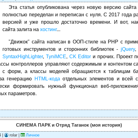
Эта статья опубликована через новую версию сайт
полностью переделан и переписан с нуля. C 2017 года р
версией и уже прошло достаточно времени. И вот, на
сайта залита на
хостинг
...
"Движок" сайта написан в ООП-стиле на PHP с при
готовых инструментов и сторонних библиотек -
jQuery
SyntaxHighLighter
,
TyniMCE
,
CK Editor
и прочих. Проект п
ассы контроллеров управляют содержимым и контентом с
 с форм, а классы моделей обращаются к таблицам б
 за генерацию
HTML-кода
отдельных элементов и всей с
ески формировать нужный функционал веб-приложени
ых параметров.
СИНЕМА ПАРК и Отряд Таганок (моя история)
4 |
rolar |
Личное