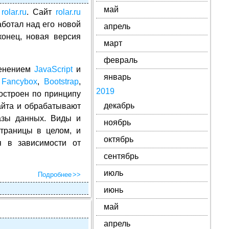
май
а
rolar.ru
. Сайт
rolar.ru
аботал над его новой
апрель
конец, новая версия
март
февраль
менением
JavaScript
и
январь
,
Fancybox
,
Bootstrap
,
2019
остроен по принципу
декабрь
айта и обрабатывают
азы данных. Виды и
ноябрь
траницы в целом, и
октябрь
я в зависимости от
сентябрь
июль
Подробнее
июнь
май
апрель