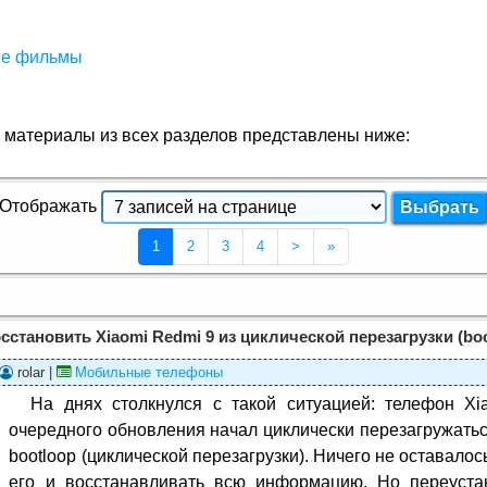
ые фильмы
атериалы из всех разделов представлены ниже:
Отображать
(Текущая страница 1)
1
2
3
4
>
»
осстановить Xiaomi Redmi 9 из циклической перезагрузки (boo
rolar |
Мобильные телефоны
На днях столкнулся с такой ситуацией: телефон X
очередного обновления начал циклически перезагружатьс
bootloop (циклической перезагрузки). Ничего не оставало
его и восстанавливать всю информацию. Но переуста