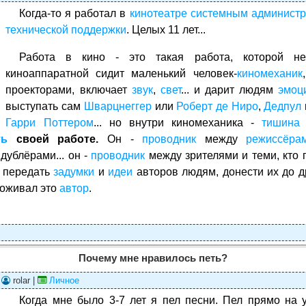
Когда-то я работал в
кинотеатре
системным администр
технической поддержки
. Целых 11 лет...
Работа в кино - это такая работа, которой 
киноаппаратной сидит маленький человек-
киномеханик
проекторами, включает
звук
,
свет
... и дарит людям
эмоц
выступать сам
Шварцнеггер
или
Роберт де Ниро
,
Дедпул
Гарри Поттером
... но внутри киномеханика -
тишина
ть
своей работе.
Он -
проводник
между
режиссёра
дублёрами... он -
проводник
между зрителями и теми, кто 
- передать
задумки
и
идеи
авторов людям, донести их до д
проживал это
автор
.
Почему мне нравилось петь?
|
rolar |
Личное
Когда мне было 3-7 лет я пел песни. Пел прямо на 