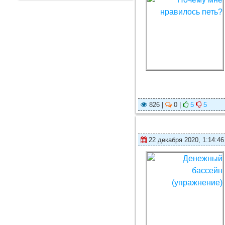
826 |
0 |
5
5
22 декабря 2020, 1:14:46