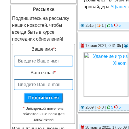
провайдера
Уфанет
,
Рассылка
Подпишитесь на рассылку
наших новостей, чтобы
2515 |
1 |
5
5
всегда быть в курсе
последних обновлений!
17 мая 2021, 0:31:05 |
Ваше имя
*
:
Ваш e-mail
*
:
2659 |
0 |
5
5
*
Звёздочкой помечены
обязательные поля для
заполнения
30 марта 2021, 17:55:09 
Ваши данные никому не