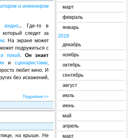
атором и инженером
март
февраль
не
видно
... Где-то в
январь
, который следит за
2018
ии
. На экране может
декабрь
может подружиться с
ноябрь
 и покой
.
Он знает
ми
и
сценаристами
,
октябрь
просто любит кино. И
сентябрь
ругих без искажений,
август
июль
Подробнее
июнь
май
апрель
улице, на крыше. Не
март