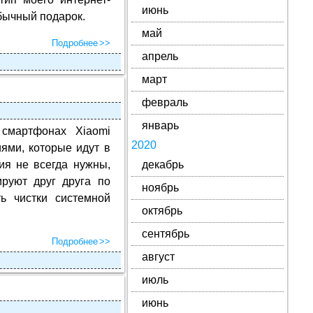
июнь
обычный подарок.
май
Подробнее
апрель
март
февраль
январь
 смартфонах Xiaomi
2020
ями, которые идут в
ия не всегда нужны,
декабрь
руют друг друга по
ноябрь
ь чистки системной
октябрь
сентябрь
Подробнее
август
июль
июнь