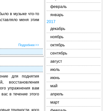
февраль
было в музыке что-то
январь
аставляло меня этим
2017
декабрь
ноябрь
октябрь
Подробнее
сентябрь
август
июль
ение для поднятия
июнь
, восстановления
май
того упражнения вам
 вас в течение этого
апрель
март
овые трудности, кого
февраль