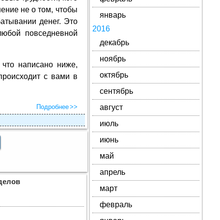
нение не о том, чтобы
январь
батывании денег. Это
2016
любой повседневной
декабрь
ноябрь
 что написано ниже,
октябрь
происходит с вами в
сентябрь
Подробнее
август
июль
июнь
май
апрель
делов
март
февраль