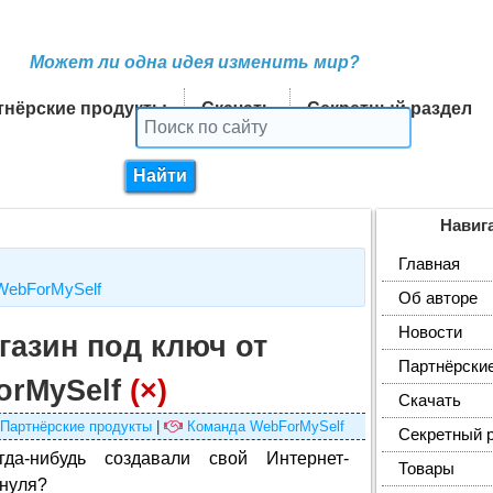
Может ли одна идея изменить мир?
тнёрские продукты
Скачать
Секретный раздел
Навиг
Главная
WebForMySelf
Об авторе
Новости
газин под ключ от
Партнёрски
orMySelf
(×)
Скачать
Партнёрские продукты
|
Команда WebForMySelf
Секретный 
да-нибудь создавали свой Интернет-
Товары
 нуля?