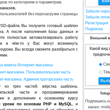
аров по категориям и параметрам,
заказов,
Забыли паро
пользователей без перезагрузки страницы
Забыли логи
Регистрация
PSD-файла Вы получите готовый шаблон
Подписка
ина. А после наполнения базы данных и
те полностью автоматизировать работу
Внешний в
ли в чём-то у Вас могут возникнуть
Какой вид 
оуроки, Вы всегда сможете разобраться с
предпочи
ями.
Све
Тём
т из трех частей: вёрстка шаблона,
тельской части и программирование
Teleg
кже в дополнение к основному курсу
Подпишись на
е уроки по основам PHP и MySQL
, и
канал, что
еб-программист, который не обучался в