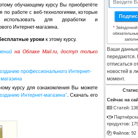
 этому обучающему курсу Вы приобретёте
 по работе с веб-технологиями, которые
использовать для доработки и
вого Интернет-магазина.
*
Звёздочкой
обязательны
бесплатные уроки
к этому курсу.
заполн
Ваши данные
чений
на Облаке Mail.ru, доступ только
передаются.
отписаться о
новостей в л
момент.
ному курсу для ознакомления Вы можете
Статис
созданию Интернет-магазина"
. Скачать его
Сейчас на сай
Cтатей: 13
Партнёрск
продуктов: 17
Файлов: 92