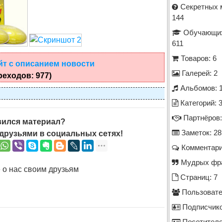
Секретных 
144
Обучающих
611
Товаров: 6
йт с описанием новости
Галерей: 2
реходов: 977)
Альбомов: 
Категорий: 
Партнёров:
ился материал?
Заметок: 28
друзьями в социальных сетях!
Комментари
Мудрых фра
 о нас своим друзьям
Страниц: 7
Пользовате
Подписчико