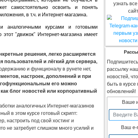
узнать все
жет самостоятельно освоить и понять
сайт
ложения, в т.ч. и Интернет-магазина.
ми аналогичными курсами и готовыми
о этот "движок" Интернет-магазина имеет
Рассы
онкретные решения, легко расширяется
я пользователей и лёгкий для сервера,
Подпишитесь
одержанию и функционалу в рунете нет,
рассылку на
ментов, настроек, дополнений и при
новостей, чт
ногофункциональным его можно
быть в курсе
 как блог новостей или корпоративный
обновлений!
Ваше 
работки аналогичных Интернет-магазинов
ный в этом курсе готовый скрипт:
ер, настроить под свой хостинг и
Ваш e-
то не затребует слишком много усилий и