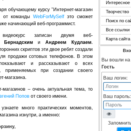
Интересное
аря обучающему курсу "Интернет-магазин
Творчество
" от команды
WebForMySelf
это сможет
Поиск по са
аже начинающий веб-программист.
Все ссылки
видеокурс записан двумя веб-
Карта сайта
 Бернадским
и
Андреем Кудлаем
.
сторонних скриптов эти двое ребят создали
Вхо
для продажи сотовых телефонов. В этом
Вы вошли на 
показывают и рассказывают о всех
Гость
х, применяемых при создании своего
ет-магазина.
Ваш логин:
т-магазинов – очень актуальная тема, то
вгений Попов
от своего имени.
Ваш пароль:
узнаете много практических моментов,
агазина изнутри, а именно:
Запомнить
рзину,