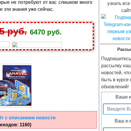
орые не потребуют от вас слишком много
узнать все
е эти знания уже сейчас.
сайт
5 руб.
6470 руб.
Рассы
Подпишитесь
рассылку на
новостей, чт
быть в курсе
обновлений!
Ваше 
йт с описанием новости
Ваш e-
еходов: 1160)