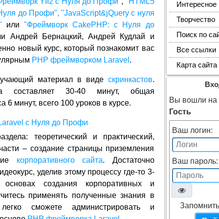
Фреймворк YII2 с Нуля до Профи"
,
"HTML5
Интересное
Нуля до Профи",
"JavaScript&jQuery с нуля
Творчество
"
или
"Фреймворк CakePHP: с Нуля до
Поиск по са
ли Андрей Бернацкий, Андрей Кудлай и
енно новый курс, который познакомит вас
Все ссылки
пулярным
PHP фреймворком Laravel
.
Карта сайта
обучающий материал в виде
скринкастов
.
Вхо
ка составляет 30-40 минут, общая
Вы вошли на с
 6 минут, всего 100 уроков в курсе.
Гость
Ваш логин:
здела: теоретический и практический,
 части – создание страницы приземления
ание
корпоративного сайта
. Достаточно
Ваш пароль:
идеокурс, уделив этому процессу где-то 3-
основах создания корпоративных и
учитесь применять полученные знания в
Запомнить
легко сможете администрировать и
 основе
PHP фреймворка Laravel
.