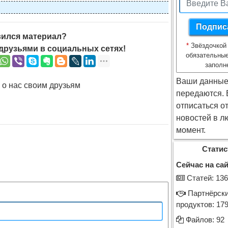
ился материал?
*
Звёздочкой
друзьями в социальных сетях!
обязательные
заполн
Ваши данные
 о нас своим друзьям
передаются.
отписаться о
новостей в л
момент.
Статис
Сейчас на сай
Cтатей: 136
Партнёрск
продуктов: 17
Файлов: 92