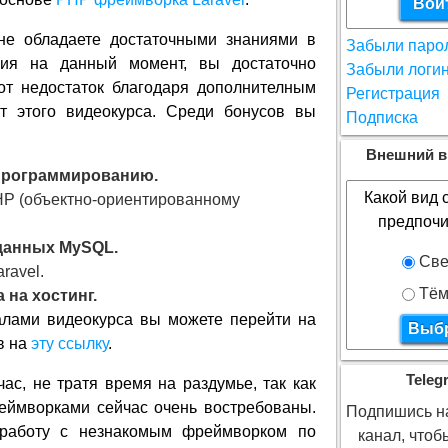
не обладаете достаточными знаниями в
Забыли паро
ия на данный момент, вы достаточно
Забыли логи
от недостаток благодаря дополнителным
Регистрация
т этого видеокурса. Среди бонусов вы
Подписка
Внешний в
 программированию.
Какой вид 
HP (объектно-ориентированному
предпочи
 данных MySQL.
Све
ravel.
Тём
 на хостинг.
алами видеокурса вы можете перейти на
в на
эту ссылку
.
Teleg
ас, не тратя время на раздумье, так как
еймворками сейчас очень востребованы.
Подпишись на
 работу с незнакомым фреймворком по
канал, что