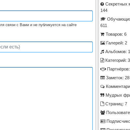
Секретных м
144
Обучающих
ля связи с Вами и не публикуется на сайте
611
Товаров: 6
Галерей: 2
Альбомов: 
Категорий: 
Партнёров:
Заметок: 28
Комментари
Мудрых фра
Страниц: 7
Пользовател
Подписчико