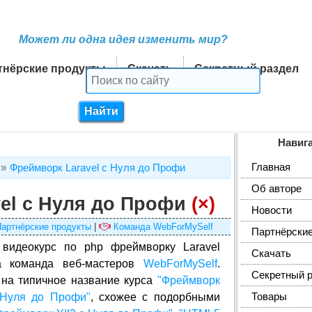
Может ли одна идея изменить мир?
тнёрские продукты
Скачать
Секретный раздел
Навиг
Главная
Фреймворк Laravel с Нуля до Профи
Об авторе
el с Нуля до Профи
(×)
Новости
артнёрские продукты
|
Команда WebForMySelf
Партнёрские
видеокурс по php фреймворку Laravel
Скачать
а команда веб-мастеров
WebForMySelf
.
Секретный 
на типичное название курса
"Фреймворк
 Нуля до Профи"
, схожее с подорбными
Товары