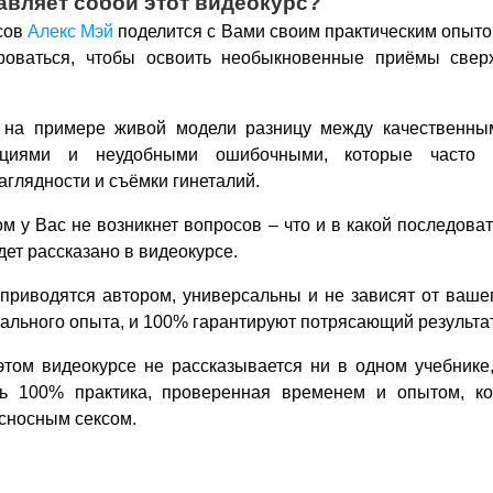
авляет собой этот видеокурс?
асов
Алекс Мэй
поделится с Вами своим практическим опыто
роваться, чтобы освоить необыкновенные приёмы сверх
 на примере живой модели разницу между качественн
ициями и неудобными ошибочными, которые часто 
глядности и съёмки гинеталий.
м у Вас не возникнет вопросов – что и в какой последова
дет рассказано в видеокурсе.
 приводятся автором, универсальны и не зависят от ваше
уального опыта, и 100% гарантируют потрясающий результат
 этом видеокурсе не рассказывается ни в одном учебнике
шь 100% практика, проверенная временем и опытом, ко
сносным сексом.