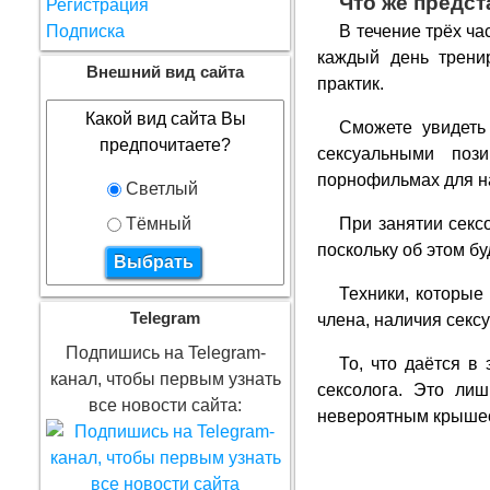
Что же предст
Регистрация
Подписка
В течение трёх ч
каждый день трени
Внешний вид сайта
практик.
Какой вид сайта Вы
Сможете увидеть
предпочитаете?
сексуальными поз
порнофильмах для на
Светлый
Тёмный
При занятии сексо
поскольку об этом бу
Техники, которые
Telegram
члена, наличия секс
Подпишись на Telegram-
То, что даётся в
канал, чтобы первым узнать
сексолога. Это ли
все новости сайта:
невероятным крыше