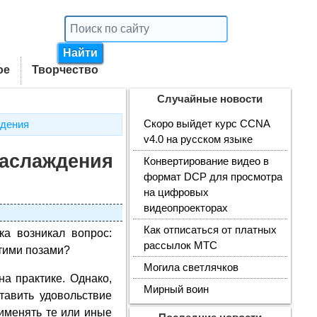
ое
Творчество
Случайные новости
Скоро выйдет курс CCNA
ждения
v4.0 на русском языке
наслаждения
Конвертирование видео в
формат DCP для просмотра
на цифровых
видеопроекторах
Как отписаться от платных
ка возникал вопрос:
рассылок МТС
этими позами?
Могила светлячков
а практике. Однако,
Мирный воин
тавить удовольствие
рименять те или иные