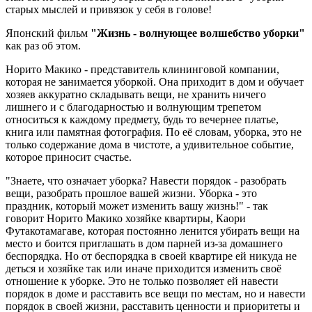
старых мыслей и привязок у себя в голове!
Японский фильм
"Жизнь - волнующее волшебство уборки"
как раз об этом.
Норито Макико - представитель клининговой компании,
которая не занимается уборкой. Она приходит в дом и обучает
хозяев аккуратно складывать вещи, не хранить ничего
лишнего и с благодарностью и волнующим трепетом
относиться к каждому предмету, будь то вечернее платье,
книга или памятная фотография. По её словам, уборка, это не
только содержание дома в чистоте, а удивительное событие,
которое приносит счастье.
"Знаете, что означает уборка? Навести порядок - разобрать
вещи, разобрать прошлое вашей жизни. Уборка - это
праздник, который может изменить вашу жизнь!" - так
говорит Норито Макико хозяйке квартиры, Каори
Футакотамагаве, которая постоянно ленится убирать вещи на
место и боится приглашать в дом парней из-за домашнего
беспорядка. Но от беспорядка в своей квартире ей никуда не
деться и хозяйке так или иначе приходится изменить своё
отношение к уборке. Это не только позволяет ей навести
порядок в доме и расставить все вещи по местам, но и навести
порядок в своей жизни, расставить ценности и приоритеты и