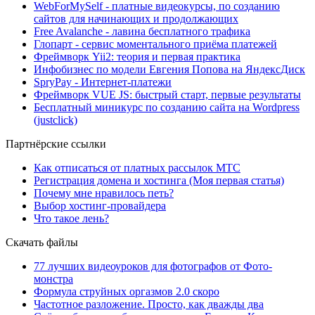
WebForMySelf - платные видеокурсы, по созданию
сайтов для начинающих и продолжающих
Free Avalanche - лавина бесплатного трафика
Глопарт - сервис моментального приёма платежей
Фреймворк Yii2: теория и первая практика
Инфобизнес по модели Евгения Попова на ЯндексДиск
SpryPay - Интернет-платежи
Фреймворк VUE JS: быстрый старт, первые результаты
Бесплатный миникурс по созданию сайта на Wordpress
(justclick)
Партнёрские ссылки
Как отписаться от платных рассылок МТС
Регистрация домена и хостинга (Моя первая статья)
Почему мне нравилось петь?
Выбор хостинг-провайдера
Что такое лень?
Скачать файлы
77 лучших видеоуроков для фотографов от Фото-
монстра
Формула струйных оргазмов 2.0 скоро
Частотное разложение. Просто, как дважды два