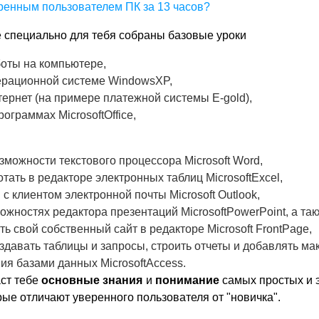
е специально для тебя собраны базовые уроки
боты на компьютере,
перационной системе WindowsXP,
тернет (на примере платежной системы E-gold),
рограммах MicrosoftOffice,
зможности текстового процессора Microsoft Word,
тать в редакторе электронных таблиц MicrosoftExcel,
с клиентом электронной почты Microsoft Outlook,
ожностях редактора презентаций MicrosoftPowerPoint, а так
ь свой собственный сайт в редакторе Microsoft FrontPage,
здавать таблицы и запросы, строить отчеты и добавлять м
ия базами данных MicrosoftAccess.
аст тебе
основные знания
и
понимание
самых простых и 
рые отличают уверенного пользователя от "новичка".