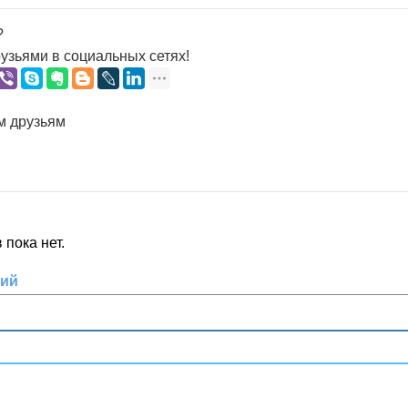
?
узьями в социальных сетях!
м друзьям
пока нет.
рий