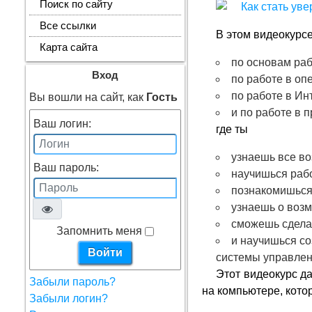
Поиск по сайту
Все ссылки
В этом видеокурс
Карта сайта
по основам ра
Вход
по работе в о
по работе в Ин
Вы вошли на сайт, как
Гость
и по работе в п
Ваш логин:
где ты
узнаешь все во
Ваш пароль:
научишься рабо
познакомишься 
узнаешь о возм
сможешь сделат
Запомнить меня
и научишься со
системы управлен
Этот видеокурс д
Забыли пароль?
на компьютере, кото
Забыли логин?