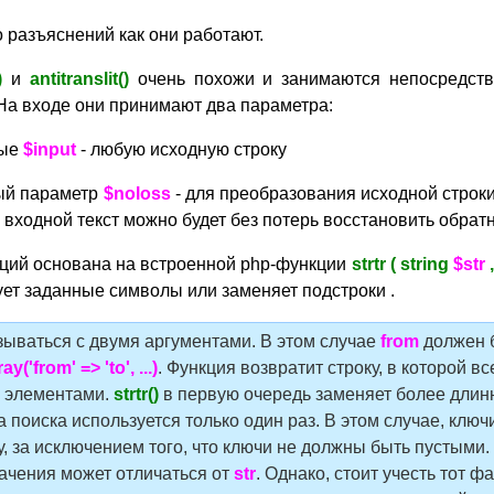
 разъяснений как они работают.
)
и
antitranslit()
очень похожи и занимаются непосредств
На входе они принимают два параметра:
ные
$input
- любую исходную строку
ный параметр
$noloss
- для преобразования исходной строки
, входной текст можно будет без потерь восстановить обратн
кций основана на встроенной php-функции
strtr ( string
$str
,
ует заданные символы или заменяет подстроки .
ываться с двумя аргументами. В этом случае
from
должен 
ray('from' => 'to', ...)
. Функция возвратит строку, в которой в
х элементами.
strtr()
в первую очередь заменяет более длин
а поиска используется только один раз. В этом случае, ключ
, за исключением того, что ключи не должны быть пустыми. 
ачения может отличаться от
str
. Однако, стоит учесть тот фа