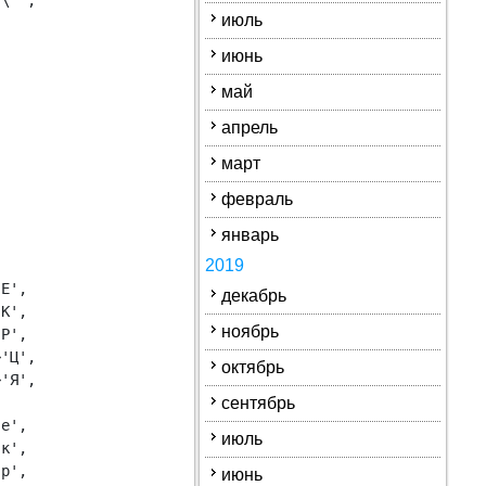
\'',

июль
июнь
май
апрель
март


февраль
январь
2019
Е',

декабрь
К',

ноябрь
Р',

'Ц',

октябрь
'Я',

сентябрь
е',

июль
к',

р',

июнь