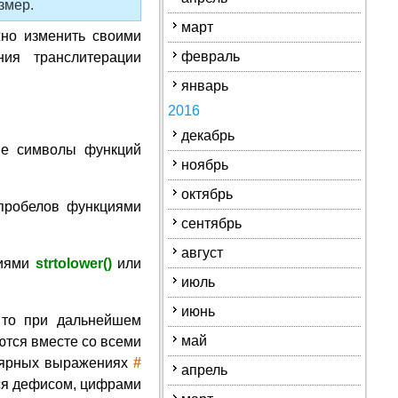
змер.
март
жно изменить своими
февраль
ия транслитерации
январь
2016
декабрь
ие символы функций
ноябрь
октябрь
 пробелов функциями
сентябрь
август
циями
strtolower()
или
июль
июнь
 то при дальнейшем
май
ются вместе со всеми
лярных выражениях
#
апрель
ся дефисом, цифрами