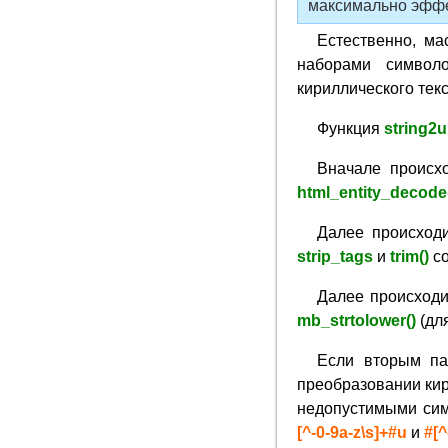
максимально эффе
Естественно, м
наборами символ
кириллического текс
Функция
string2ur
Вначале происх
html_entity_decode
Далее происходи
strip_tags
и
trim()
со
Далее происходи
mb_strtolower()
(для
Если вторым п
преобразовании кир
недопустимыми си
[^-0-9a-z\s]+#u
и
#[^