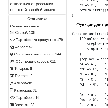
    'ч'=>'ch',   'ш
отписаться от рассылки
    'э'=>'e',    'ю
новостей в любой момент.
    return strtr((s
}
Статистика
Функция для пр
Сейчас на сайте:
Cтатей: 136
function antitransl
    if($noloss == t
Партнёрских продуктов: 179
        $replace1 =
Файлов: 92
        $input = st
    }

Секретных материалов: 144
    $replace = arra
Обучающих курсов: 611
    'A'=>'А',    'B
Товаров: 6
    'YO'=>'Ё',   'Z
    'L'=>'Л',    'M
Галерей: 2
    'S'=>'С',    'T
Альбомов: 1
    'CH'=>'Ч',   'S
Категорий: 31
    'a'=>'а',    'b
Партнёров: 16
    'yo'=>'ё',   'z
    'l'=>'л',    'm
Заметок: 28