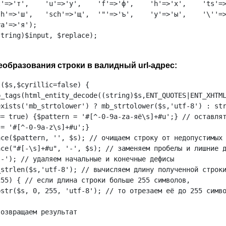
'=>'т',    'u'=>'у',    'f'=>'ф',    'h'=>'х',    'ts'=>
h'=>'ш',   'sch'=>'щ',  '"'=>'ъ',    'y'=>'ы',    '\''=>
a'=>'я');

tring)$input, $replace);

еобразования строки в валидный url-адрес:
($s,$cyrillic=false) {

p_tags(html_entity_decode((string)$s,ENT_QUOTES|ENT_XHTML
exists('mb_strtolower') ? mb_strtolower($s,'utf-8') : str
= true) {$pattern = '#[^-0-9a-zа-яё\s]+#u';} // оставлят
= '#[^-0-9a-z\s]+#u';}

ce($pattern, '', $s); // очищаем строку от недопустимых 
ce("#[-\s]+#u", '-', $s); // заменяем пробелы и лишние д
-'); // удаляем начальные и конечные дефисы

strlen($s,'utf-8'); // вычисляем длину полученной строки
55) { // если длина строки больше 255 символов,

str($s, 0, 255, 'utf-8'); // то отрезаем её до 255 симво
озвращаем результат
