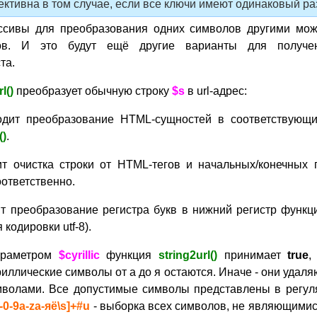
ктивна в том случае, если все ключи имеют одинаковый ра
ассивы для преобразования одних символов другими мо
ов. И это будут ещё другие варианты для получен
та.
l()
преобразует обычную строку
$s
в url-адрес:
одит преобразование HTML-сущностей в соответствующ
()
.
т очистка строки от HTML-тегов и начальных/конечных
ответственно.
т преобразование регистра букв в нижний регистр функ
 кодировки utf-8).
араметром
$cyrillic
функция
string2url()
принимает
true
,
иллические символы от а до я остаются. Иначе - они удаля
мволами. Все допустимые символы представлены в регу
-0-9a-zа-яё\s]+#u
- выборка всех символов, не являющими