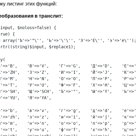
жу листинг этих функций:
еобразования в транслит:
input, $noloss=false) {

rue) {

 array('Ъ'=>'"\'', 'Ь'=>'\'\'', 'Э'=>'E\'', 'э'=>'e\'');
rtr((string)$input, $replace1);

y(

'=>'B',    'В'=>'V',    'Г'=>'G',    'Д'=>'D',    'Е'=>'
'=>'ZH',   'З'=>'Z',    'И'=>'I',    'Й'=>'J',    'К'=>'
'=>'M',    'Н'=>'N',    'О'=>'O',    'П'=>'P',    'Р'=>'
'=>'T',    'У'=>'U',    'Ф'=>'F',    'Х'=>'H',    'Ц'=>'
'=>'SH',   'Щ'=>'SCH',  'Ъ'=>'"',    'Ы'=>'Y',    'Ь'=>'
'=>'YU',   'Я'=>'YA',

'=>'b',    'в'=>'v',    'г'=>'g',    'д'=>'d',    'е'=>'
'=>'zh',   'з'=>'z',    'и'=>'i',    'й'=>'j',    'к'=>'
'=>'m',    'н'=>'n',    'о'=>'o',    'п'=>'p',    'р'=>'
'=>'t',    'у'=>'u',    'ф'=>'f',    'х'=>'h',    'ц'=>'