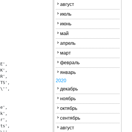
август
июль
июнь
май


апрель
март
февраль
E',

K',

январь
R',

2020
TS',

\'',

декабрь
ноябрь
e',

октябрь
k',

сентябрь
r',

ts',

август