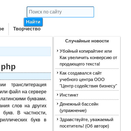
ое
Творчество
Случайные новости
Убойный копирайтинг или
Как увеличить конверсию от
продающего текста!
 php
Как создавался сайт
учебного центра ООО
ии транслитерация
"Центр содействия бизнесу"
 или файл на сервере
Инстинкт
 латинскими буквами.
Денежный бассейн
ания слов на других
(упражнение)
 букв. В частности,
риллических букв в
Здравствуйте, уважаемый
посетитель! (Об авторе)