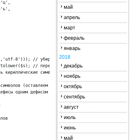
'ц',

май
'ь',

апрель
март
февраль
январь
2018
,'utf-8'))); // убираем HTML-теги, символы   " < > лишни
tolower($s); // переводим строку в нижний регистр (иногд
декабрь
ь кириллические символы

ноябрь
символов (оставляем дефис, цифры, буквы, пробельные симв
октябрь
ефисы одним дефисом

сентябрь


август
июль
лов

июнь
май