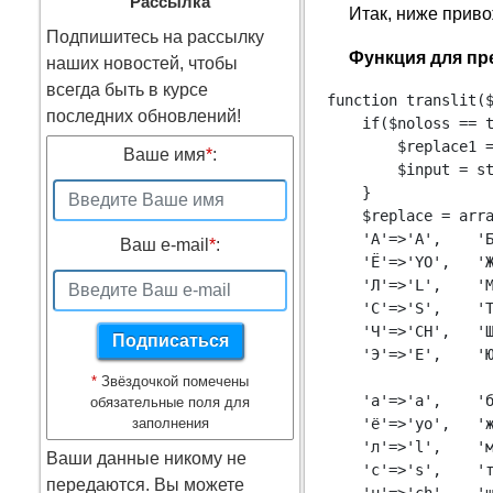
Рассылка
Итак, ниже приво
Подпишитесь на рассылку
Функция для пр
наших новостей, чтобы
всегда быть в курсе
function translit($
последних обновлений!
    if($noloss == t
        $replace1 =
Ваше имя
*
:
        $input = st
    }

    $replace = arra
    'А'=>'A',    'Б
Ваш e-mail
*
:
    'Ё'=>'YO',   'Ж
    'Л'=>'L',    'М
    'С'=>'S',    'Т
    'Ч'=>'CH',   'Ш
    'Э'=>'E',    'Ю
*
Звёздочкой помечены
    'а'=>'a',    'б
обязательные поля для
заполнения
    'ё'=>'yo',   'ж
    'л'=>'l',    'м
Ваши данные никому не
    'с'=>'s',    'т
передаются. Вы можете