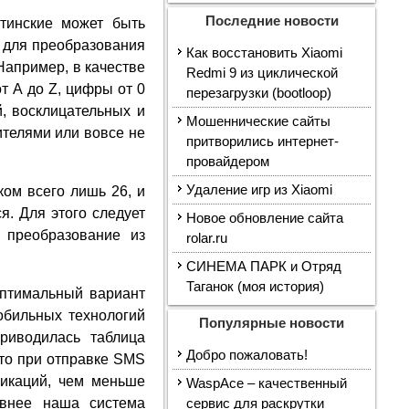
Последние новости
атинские может быть
 для преобразования
Как восстановить Xiaomi
Например, в качестве
Redmi 9 из циклической
т A до Z, цифры от 0
перезагрузки (bootloop)
й, восклицательных и
Мошеннические сайты
ителями или вовсе не
притворились интернет-
провайдером
Удаление игр из Xiaomi
ком всего лишь 26, и
я. Для этого следует
Новое обновление сайта
 преобразование из
rolar.ru
СИНЕМА ПАРК и Отряд
Таганок (моя история)
оптимальный вариант
мобильных технологий
Популярные новости
риводилась таблица
Добро пожаловать!
что при отправке SMS
никаций, чем меньше
WaspAce – качественный
внее наша система
сервис для раскрутки