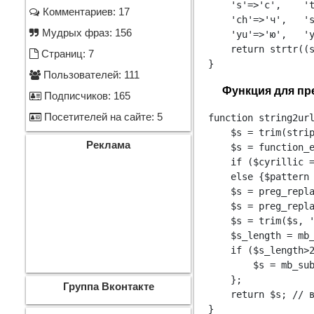
    's'=>'с',    't
Комментариев: 17
    'ch'=>'ч',   's
Мудрых фраз: 156
    'yu'=>'ю',   'y
    return strtr((s
Страниц: 7
}
Пользователей: 111
Функция для пр
Подписчиков: 165
Посетителей на сайте: 5
function string2url
    $s = trim(stri
Реклама
    $s = function_
    if ($cyrillic =
    else {$pattern 
    $s = preg_repla
    $s = preg_repla
    $s = trim($s, '
    $s_length = mb_
    if ($s_length>2
        $s = mb_sub
    };

Группа Вконтакте
    return $s; // в
}