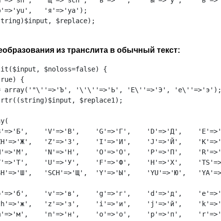
'=>'sh',   'щ'=>'sch',  'ъ'=>'"',    'ы'=>'y',    'ь'=>'
'=>'yu',   'я'=>'ya');

tring)$input, $replace);

еобразования из транслита в обычный текст:
it($input, $noloss=false) {

rue) {

 array('"\''=>'Ъ', '\'\''=>'Ь', 'E\''=>'Э', 'e\''=>'э');
rtr((string)$input, $replace1);

y(

'=>'Б',    'V'=>'В',    'G'=>'Г',    'D'=>'Д',    'E'=>'
H'=>'Ж',   'Z'=>'З',    'I'=>'И',    'J'=>'Й',    'K'=>'
'=>'М',    'N'=>'Н',    'O'=>'О',    'P'=>'П',    'R'=>'
'=>'Т',    'U'=>'У',    'F'=>'Ф',    'H'=>'Х',    'TS'=>
H'=>'Ш',   'SCH'=>'Щ',  'Y'=>'Ы',    'YU'=>'Ю',   'YA'=>
'=>'б',    'v'=>'в',    'g'=>'г',    'd'=>'д',    'e'=>'
h'=>'ж',   'z'=>'з',    'i'=>'и',    'j'=>'й',    'k'=>'
'=>'м',    'n'=>'н',    'o'=>'о',    'p'=>'п',    'r'=>'