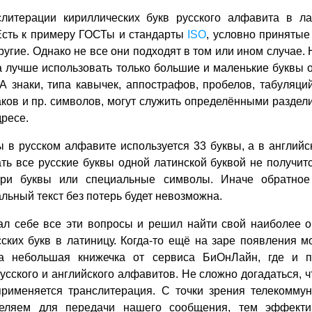
слитерации кириллических букв русского алфавита в л
 Есть к примеру ГОСТы и стандарты
ISO
, условно принятые
ругие. Однако не все они подходят в том или ином случае. 
а лучше использовать только большие и маленькие буквы о
. А знаки, типа кавычек, аппострафов, пробелов, табуляци
ков и пр. символов, могут служить определёнными раздел
дресе.
ы в русском алфавите используется 33 буквы, а в английс
ть все русские буквы одной латинской буквой не получитс
-три буквы или специальные символы. Иначе обратное
альный текст без потерь будет невозможна.
вал себе все эти вопросы и решил найти свой наиболее 
ских букв в латиницу. Когда-то ещё на заре появления 
а небольшая книжечка от сервиса БиОнЛайн, где и п
русского и английского алфавитов. Не сложно догадаться, 
применяется транслитерация. С точки зрения телекомму
еляем для передачи нашего сообщения, тем эффекти