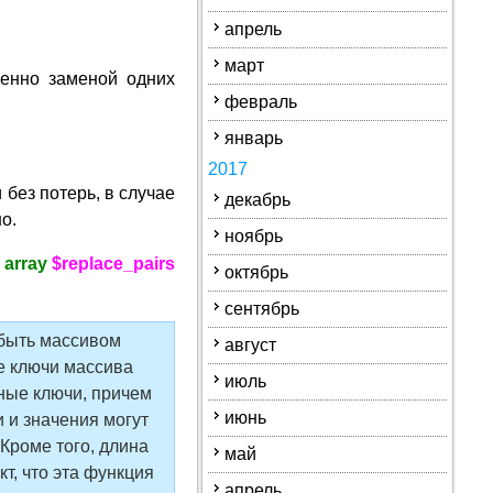
апрель
март
енно заменой одних
февраль
январь
2017
 без потерь, в случае
декабрь
о.
ноябрь
 array
$replace_pairs
октябрь
сентябрь
быть массивом
август
се ключи массива
июль
ные ключи, причем
июнь
и и значения могут
Кроме того, длина
май
кт, что эта функция
апрель