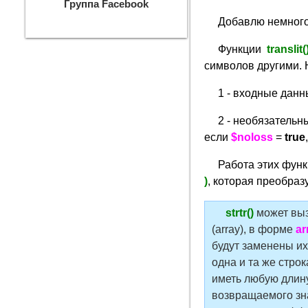
Группа Facebook
Добавлю немного
Функции
translit(
символов другими. 
1 - входные дан
2 - необязатель
если
$noloss
=
true
Работа этих фун
)
, которая преобраз
strtr()
может выз
(array), в форме
ar
будут заменены и
одна и та же строк
иметь любую длину
возвращаемого зн