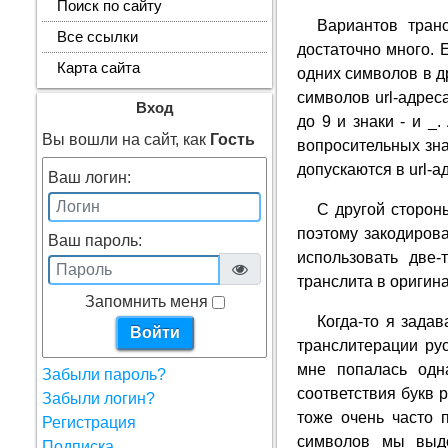
Поиск по сайту
Вариантов тран
Все ссылки
достаточно много.
Карта сайта
одних символов в д
символов url-адрес
Вход
до 9 и знаки - и _
Вы вошли на сайт, как
Гость
вопросительных зна
допускаются в url-а
Ваш логин:
С другой сторон
поэтому закодирова
Ваш пароль:
использовать две
транслита в оригин
Запомнить меня
Когда-то я зада
транслитерации рус
мне попалась одн
Забыли пароль?
соответствия букв 
Забыли логин?
тоже очень часто 
Регистрация
символов мы выд
Подписка