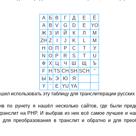
А
Б
В
Г
Д
Е
Ё
A
B
V
G
D
E
YO
Ж
З
И
Й
К
Л
М
ZH
Z
I
J
K
L
M
Н
О
П
Р
С
Т
У
N
O
P
R
S
T
U
Ф
Х
Ц
Ч
Ш
Щ
Ъ
F
H
TS
CH
SH
SCH
"
Ы
Ь
Э
Ю
Я
Y
'
E
YU
YA
ешил использовать эту таблицу для транслитерации русских 
ив по рунету я нашёл несколько сайтов, где были пре
транслит на PHP. И выбрав из них всё самое лучшее и н
 для преобразования в транслит и обратно и для прео