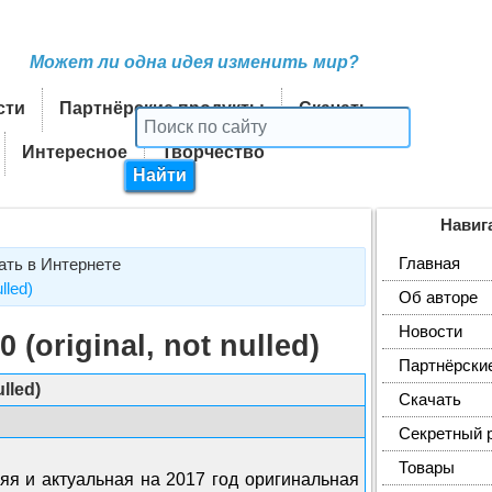
Может ли одна идея изменить мир?
сти
Партнёрские продукты
Скачать
Интересное
Творчество
Навиг
Главная
ать в Интернете
lled)
Об авторе
Новости
 (original, not nulled)
Партнёрски
ulled)
Скачать
Секретный 
Товары
яя и актуальная на 2017 год оригинальная