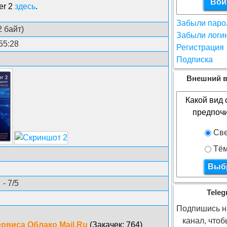
er 2
здесь
.
Забыли паро
 байт)
Забыли логи
55:28
Регистрация
Подписка
Внешний в
Какой вид 
предпоч
Све
Тё
- 7/5
Teleg
Подпишись на
канал, что
ервиса Облако Mail.Ru
(Закачек: 764)