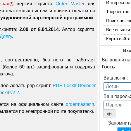
Интересное
ная(!)
версия скрипта
Order Master
для
ия платёжных систем и приёма оплаты на
Творчество
ухуровневой партнёрской программой
.
Поиск по са
скрипта:
2.00 от 8.04.2014
. Автор скрипта:
Все ссылки
Долгу
.
Карта сайта
Вх
p
, соотвественно, без него не работает.
Вы вошли на 
 (более 60 шт.) зашифрованы и содержат
Гость
ключа.
Ваш логин:
пользовать php-скрипт
PHP-LockIt-Decoder
kit v2.2
.
Ваш пароль:
уется на официальном сайте
ordermaster.ru
ылается по электронной почте покупателю.
Запомнит