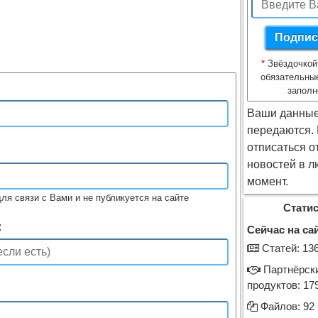
*
Звёздочкой
обязательны
заполн
Ваши данные
передаются.
отписаться о
новостей в л
момент.
ля связи с Вами и не публикуется на сайте
Статис
:
Сейчас на сай
Cтатей: 13
Партнёрск
продуктов: 17
Файлов: 92