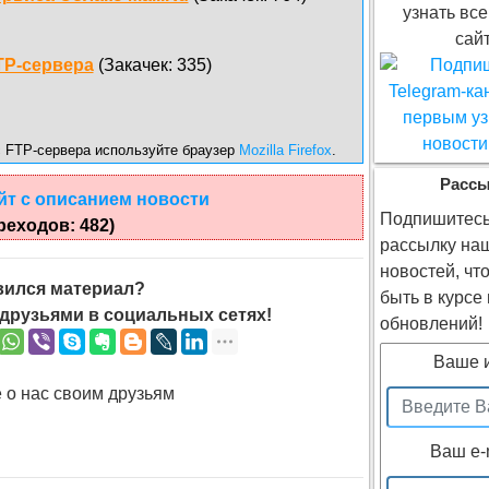
узнать все
сайт
TP-сервера
(Закачек: 335)
с FTP-сервера используйте браузер
Mozilla Firefox
.
Расс
йт с описанием новости
Подпишитесь
реходов: 482)
рассылку на
новостей, чт
ился материал?
быть в курсе
друзьями в социальных сетях!
обновлений!
Ваше 
 о нас своим друзьям
Ваш e-