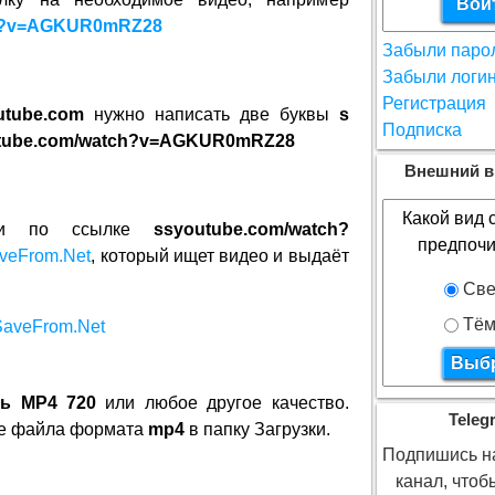
tch?v=AGKUR0mRZ28
Забыли паро
Забыли логи
Регистрация
utube.com
нужно написать две буквы
s
Подписка
tube.com/watch?v=AGKUR0mRZ28
Внешний в
Какой вид 
йти по ссылке
ssyoutube.com/watch?
предпочи
veFrom.Net
, который ищет видео и выдаёт
Све
Тём
ть MP4 720
или любое другое качество.
Teleg
де файла формата
mp4
в папку Загрузки.
Подпишись на
канал, что