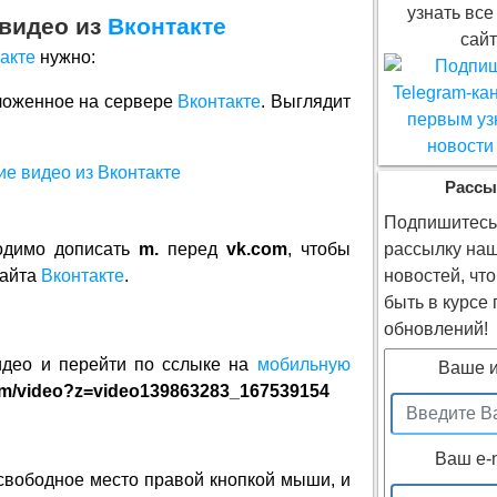
узнать все
 видео из
Вконтакте
сайт
акте
нужно:
ыложенное на сервере
Вконтакте
. Выглядит
Рассы
Подпишитесь
ходимо дописать
m.
перед
vk.com
, чтобы
рассылку на
сайта
Вконтакте
.
новостей, чт
быть в курсе
обновлений!
идео и перейти по сслыке на
мобильную
Ваше 
com/video?z=video139863283_167539154
Ваш e-
 свободное место правой кнопкой мыши, и