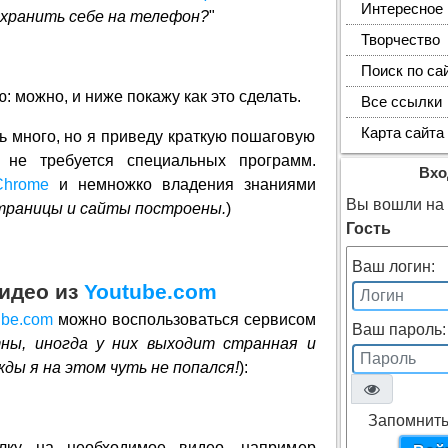
Интересное
охранить себе на телефон?
"
Творчество
Поиск по са
: можно, и ниже покажу как это сделать.
Все ссылки
Карта сайта
ь много, но я приведу краткую пошаговую
 не требуется специальных программ.
Вхо
Chrome
и немножко владения знаниями
Вы вошли на с
траницы и сайты построены.
)
Гость
Ваш логин:
идео из
Youtube.com
ube.com
можно воспользоваться сервисом
Ваш пароль:
ны, иногда у них выходит странная и
ды я на этом чуть не попался!
):
Запомнить
лку на необходимое видео, например