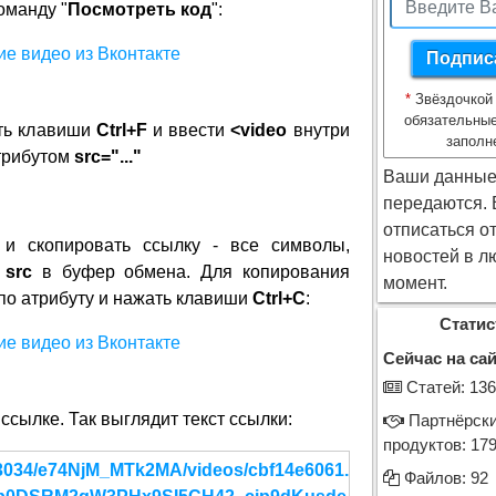
оманду "
Посмотреть код
":
*
Звёздочкой
обязательные
ать клавиши
Ctrl+F
и ввести
<video
внутри
заполн
трибутом
src="..."
Ваши данные
передаются.
отписаться о
 и скопировать ссылку - все символы,
новостей в л
е
src
в буфер обмена. Для копирования
момент.
по атрибуту и нажать клавиши
Ctrl+C
:
Статис
Сейчас на сай
Cтатей: 136
ссылке. Так выглядит текст ссылки:
Партнёрск
продуктов: 17
c13034/e74NjM_MTk2MA/videos/cbf14e6061.
Файлов: 92