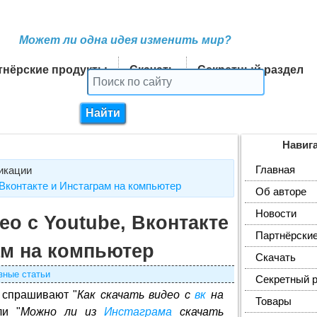
Может ли одна идея изменить мир?
тнёрские продукты
Скачать
Секретный раздел
Навиг
Главная
икации
 Вконтакте и Инстаграм на компьютер
Об авторе
Новости
ео с Youtube, Вконтакте
Партнёрские
ам на компьютер
Скачать
зные статьи
Секретный 
 спрашивают "
Как скачать видео с
вк
на
Товары
ли "
Можно ли из
Инстаграма
скачать