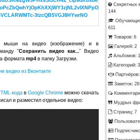
Fp0DSRM2gW3PHx9SI5CH42_cip9dKusde
Секретных м
oPcZbQwhYjOpKhXXjWY3zjNL2vIXNPpO
144
U4VCLARWMTc-3tzcQB5VGJ8HYwrNO
Обучающих
611
Товаров: 6
й мыши на видео (изображение) и в
Галерей: 2
манду "
Сохранить видео как...
" Видео
Альбомов: 
ла формата
mp4
в папку Загрузки.
Категорий: 
Партнёров:
Заметок: 28
TML-кода
в
Google Chrome
можно скачать
Комментари
писал и разместил отдельное видео:
Мудрых фра
Страниц: 7
Пользовател
Подписчико