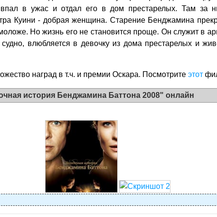
 впал в ужас и отдал его в дом престарелых. Там за 
тра Куини - добрая женщина. Старение Бенджамина прек
моложе. Но жизнь его не становится проще. Он служит в ар
 судно, влюбляется в девочку из дома престарелых и жи
жество наград в т.ч. и премии Оскара. Посмотрите
этот
фил
очная история Бенджамина Баттона 2008" онлайн