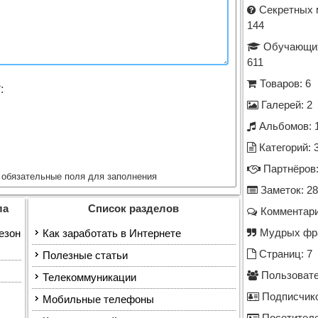
Секретных 
144
Обучающих
611
Товаров: 6
*
:
Галерей: 2
Альбомов: 
Категорий: 
Партнёров:
обязательные поля для заполнения
Заметок: 28
ла
Список разделов
Комментари
Мудрых фра
сезон
Как заработать в Интернете
Страниц: 7
Полезные статьи
Пользовате
Телекоммуникации
Подписчико
Мобильные телефоны