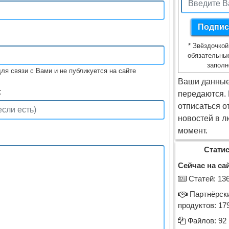
*
Звёздочкой
обязательны
заполн
ля связи с Вами и не публикуется на сайте
Ваши данные
:
передаются.
отписаться о
новостей в л
момент.
Статис
Сейчас на сай
Cтатей: 13
Партнёрск
продуктов: 17
Файлов: 92