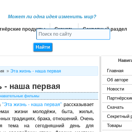
Может ли одна идея изменить мир?
тнёрские продукты
Скачать
Секретный раздел
Навиг
Главная
ия
Эта жизнь - наша первая
Об авторе
ь - наша первая
Новости
навательные фильмы
Партнёрски
а
"Эта жизнь - наша первая"
рассказывает
Скачать
емах жизни молодёжи, быта, жилья,
Секретный 
ных традициях, брака, отношений. Очень
ная тема на сегодняшний день для
Товары