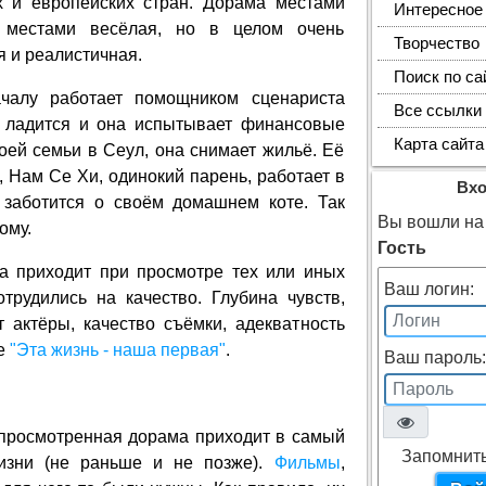
х и европейских стран. Дорама местами
Интересное
, местами весёлая, но в целом очень
Творчество
 и реалистичная.
Поиск по са
алу работает помощником сценариста
Все ссылки
е ладится и она испытывает финансовые
Карта сайта
воей семьи в Сеул, она снимает жильё. Её
, Нам Се Хи, одинокий парень, работает в
Вх
 заботится о своём домашнем коте. Так
Вы вошли на 
ому.
Гость
а приходит при просмотре тех или иных
Ваш логин:
рудились на качество. Глубина чувств,
 актёры, качество съёмки, адекватность
ме
"Эта жизнь - наша первая"
.
Ваш пароль:
 просмотренная дорама приходит в самый
Запомнит
изни (не раньше и не позже).
Фильмы
,