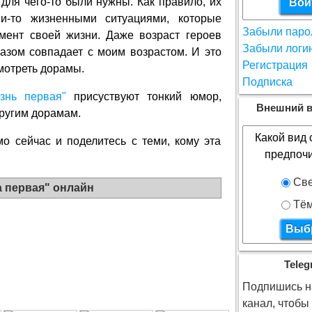
для чего-то были нужны. Как правило, их
ми-то жизненными ситуациями, которые
Забыли паро
ент своей жизни. Даже возраст героев
Забыли логи
азом совпадает с моим возрастом. И это
Регистрация
мотреть дорамы.
Подписка
знь первая"
присуствуют тонкий юмор,
Внешний в
другим дорамам.
Какой вид 
о сейчас и поделитесь с теми, кому эта
предпоч
Све
а первая" онлайн
Тё
Teleg
Подпишись на
канал, чтобы