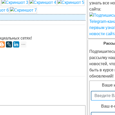
узнать все н
сайта:
оциальных сетях!
Расс
Подпишитесь
рассылку на
новостей, чт
быть в курсе
обновлений!
Ваше 
Ваш e-