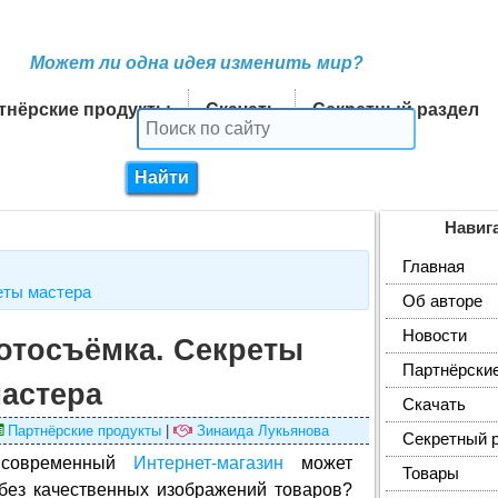
Может ли одна идея изменить мир?
тнёрские продукты
Скачать
Секретный раздел
Навиг
Главная
еты мастера
Об авторе
Новости
отосъёмка. Секреты
Партнёрски
астера
Скачать
Партнёрские продукты
|
Зинаида Лукьянова
Секретный 
 современный
Интернет-магазин
может
Товары
без качественных изображений товаров?