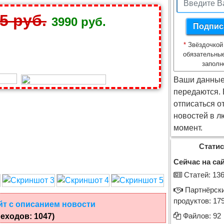
5 руб.
3990 руб.
*
Звёздочкой
обязательны
заполн
Ваши данные
передаются.
отписаться о
новостей в л
момент.
Статис
Сейчас на сай
Cтатей: 13
Партнёрск
продуктов: 17
йт с описанием новости
еходов: 1047)
Файлов: 92