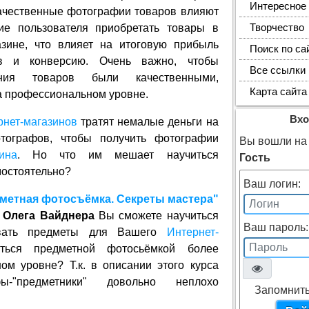
Интересное
ачественные фотографии товаров влияют
ие пользователя приобретать товары в
Творчество
азине, что влияет на итоговую прибыль
Поиск по са
в и конверсию. Очень важно, чтобы
Все ссылки
ения товаров были качественными,
Карта сайта
а профессиональном уровне.
Вхо
рнет-магазинов
тратят немалые деньги на
тографов, чтобы получить фотографии
Вы вошли на 
ина
. Но что им мешает научиться
Гость
остоятельно?
Ваш логин:
метная фотосъёмка. Секреты мастера"
а
Олега Вайднера
Вы сможете научиться
Ваш пароль:
овать предметы для Вашего
Интернет-
ться предметной фотосьёмкой более
ом уровне? Т.к. в описании этого курса
ы-"предметники" довольно неплохо
Запомнить