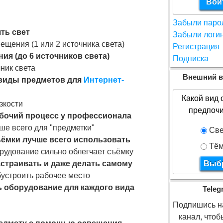
Забыли паро
ть свет
Забыли логи
щения (1 или 2 источника света)
Регистрация
я (до 6 источников света)
Подписка
ник света
Внешний в
 виды предметов для
Интернет-
Какой вид 
зкости
предпочи
абочий процесс у профессионала
ше всего для "предметки"
Све
ъёмки лучше всего использовать
Тём
рудование сильно облегчает съёмку
астраивать и даже делать самому
бустроить рабочее место
 оборудование для каждого вида
Teleg
Подпишись на
канал, что