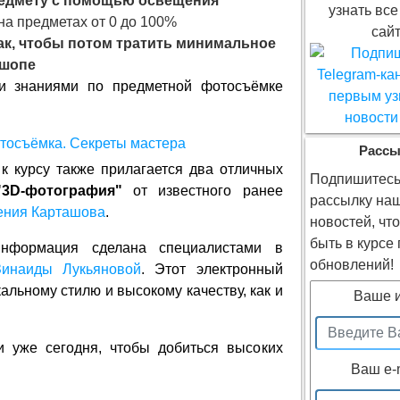
редмету с помощью освещения
узнать все
на предметах от 0 до 100%
сайт
ак, чтобы потом тратить минимальное
ошопе
 знаниями по предметной фотосъёмке
Рассы
к курсу также прилагается два отличных
Подпишитесь
"3D-фотография"
от известного ранее
рассылку на
ения Карташова
.
новостей, чт
быть в курсе
информация сделана специалистами в
обновлений!
Зинаиды Лукьяновой
. Этот электронный
кальному стилю и высокому качеству, как и
Ваше 
и уже сегодня, чтобы добиться высоких
Ваш e-