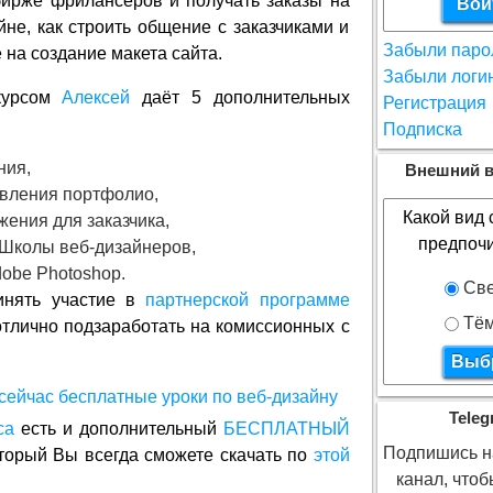
бирже фрилансеров и получать заказы на
йне, как строить общение с заказчиками и
Забыли паро
 на создание макета сайта.
Забыли логи
курсом
Алексей
даёт 5 дополнительных
Регистрация
Подписка
ния,
Внешний в
авления портфолио,
Какой вид 
ения для заказчика,
предпоч
 Школы веб-дизайнеров,
dobe Photoshop.
Све
инять участие в
партнерской программе
Тё
отлично подзаработать на комиссионных с
Teleg
са
есть и дополнительный
БЕСПЛАТНЫЙ
Подпишись на
торый Вы всегда сможете скачать по
этой
канал, что