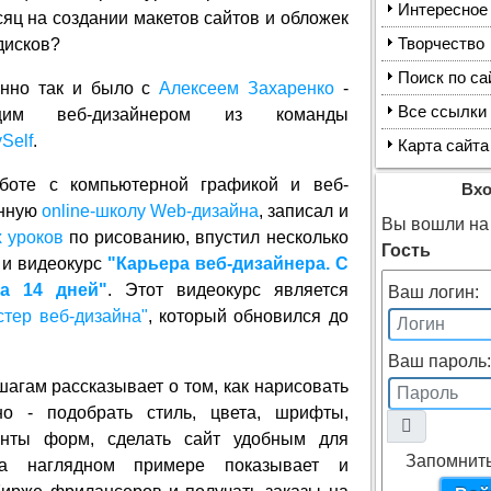
Интересное
яц на создании макетов сайтов и обложек
дисков?
Творчество
Поиск по са
нно так и было с
Алексеем Захаренко
-
Все ссылки
ющим веб-дизайнером из команды
Self
.
Карта сайта
боте с компьютерной графикой и веб-
Вх
енную
online-школу Web-дизайна
, записал и
Вы вошли на 
 уроков
по рисованию, впустил несколько
Гость
е и видеокурс
"Карьера веб-дизайнера. С
а 14 дней"
. Этот видеокурс является
Ваш логин:
стер веб-дизайна"
, который обновился до
Ваш пароль:
шагам рассказывает о том, как нарисовать
но - подобрать стиль, цвета, шрифты,
енты форм, сделать сайт удобным для
Запомнит
на наглядном примере показывает и