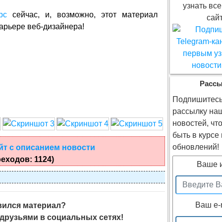
узнать все
рс
сейчас, и, возможно, этот материал
сайт
арьере веб-дизайнера!
Расс
Подпишитесь
рассылку на
новостей, чт
быть в курсе
обновлений!
йт с описанием новости
еходов: 1124)
Ваше 
Ваш e-
ился материал?
друзьями в социальных сетях!