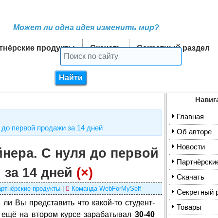
Может ли одна идея изменить мир?
тнёрские продукты
Скачать
Секретный раздел
Навиг
Главная
 до первой продажи за 14 дней
Об авторе
Новости
йнера. С нуля до первой
Партнёрски
 за 14 дней
(×)
Скачать
ртнёрские продукты
|
Команда WebForMySelf
Секретный 
 ли Вы представить что какой-то студент-
Товары
, ещё на втором курсе зарабатывал
30-40