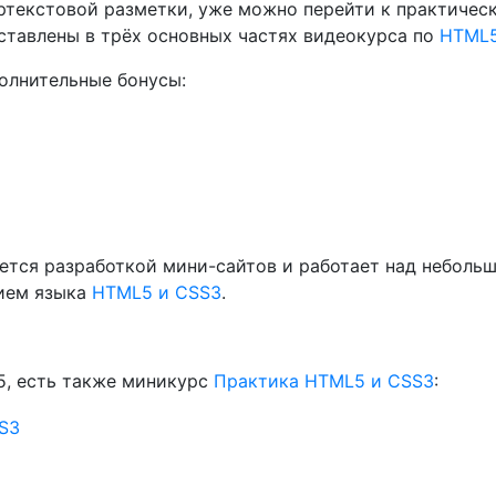
ертекстовой разметки, уже можно перейти к практическ
дставлены в трёх основных частях видеокурса по
HTML5
полнительные бонусы:
ается разработкой мини-сайтов и работает над неболь
нием языка
HTML5 и CSS3
.
5, есть также миникурс
Практика HTML5 и CSS3
: