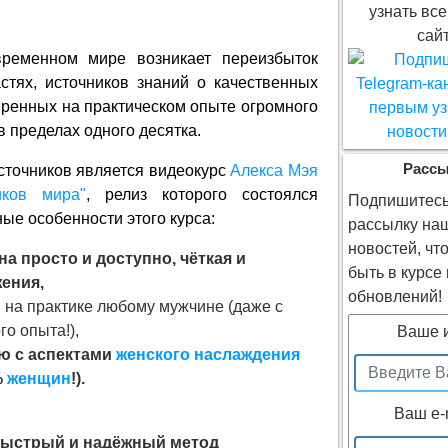
узнать все
сайт
временном мире возникает переизбыток
тях, источников знаний о качественных
ренных на практическом опыте огромного
в пределах одного десятка.
Расс
сточников является видеокурс
Алекса Мэя
ков мира"
, релиз которого состоялся
Подпишитесь
ные особенности этого курса:
рассылку на
новостей, чт
а просто и доступно, чёткая и
быть в курсе
ения,
обновлений!
 на практике любому мужчине (даже с
о опыта!),
Ваше 
ю с аспектами
женского наслаждения
%
женщин
!).
Ваш e-
быстрый и надёжный метод