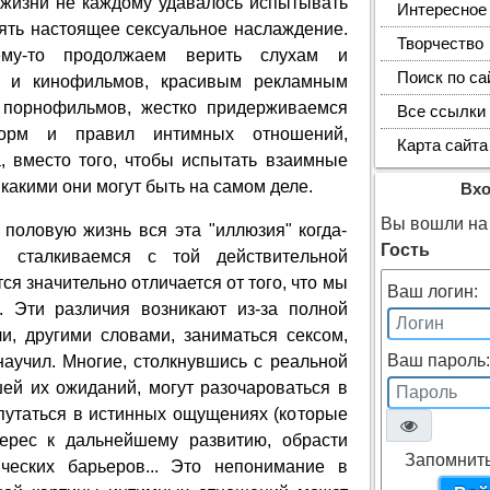
 жизни не каждому удавалось испытывать
Интересное
ять настоящее сексуальное наслаждение.
Творчество
му-то продолжаем верить слухам и
Поиск по са
ч и кинофильмов, красивым рекламным
 порнофильмов, жестко придерживаемся
Все ссылки
орм и правил интимных отношений,
Карта сайта
, вместо того, чтобы испытать взаимные
какими они могут быть на самом деле.
Вх
Вы вошли на 
 половую жизнь вся эта "иллюзия" когда-
Гость
ы сталкиваемся с той действительной
ся значительно отличается от того, что мы
Ваш логин:
. Эти различия возникают из-за полной
и, другими словами, заниматься сексом,
Ваш пароль:
 научил. Многие, столкнувшись с реальной
ей их ожиданий, могут разочароваться в
апутаться в истинных ощущениях (которые
терес к дальнейшему развитию, обрасти
Запомнит
ческих барьеров... Это непонимание в