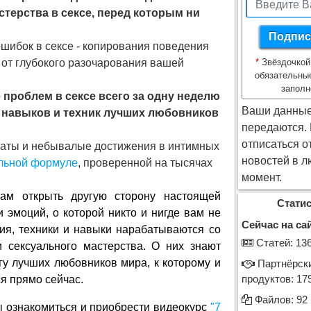
терства в сексе, перед которым ни
ошибок в сексе - копирования поведения
 от глубокого разочарования вашей
*
Звёздочкой
обязательны
заполн
 проблем в сексе всего за одну неделю
Ваши данные
 навыков и техник лучших любовников
передаются.
отписаться о
таты и небывалые достижения в интимных
новостей в л
льной формуле
, проверенной на тысячах
момент.
ам открыть другую сторону настоящей
Статис
 эмоций, о которой никто и нигде вам не
Сейчас на сай
ия, техники и навыки нарабатываются со
Cтатей: 13
 сексуального мастерства. О них знают
у лучших любовников мира, к которому и
Партнёрск
я прямо сейчас.
продуктов: 17
Файлов: 92
ы ознакомиться и приобрести видеокурс
"7