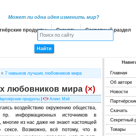
Может ли одна идея изменить мир?
тнёрские продукты
Скачать
Секретный раздел
Навиг
Главная
7 навыков лучших любовников мира
Об авторе
их любовников мира
(×)
Новости
артнёрские продукты
|
Алекс Мэй
Партнёрски
гаясь воздействию окружению общества,
Скачать
р. информационных источников в
Секретный 
, многие из нас даже не знают настоящей
 сексе. Возможно, всё потому, что в
Товары