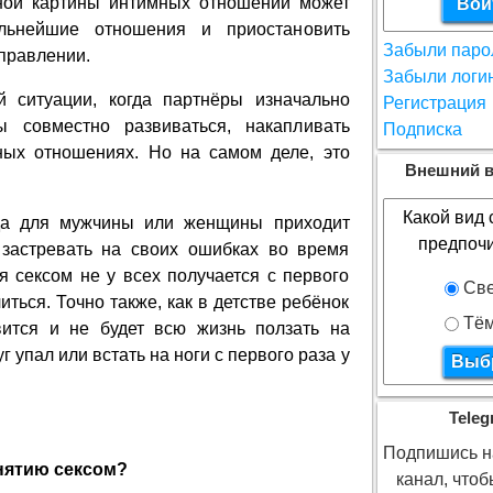
ной картины интимных отношений может
альнейшие отношения и приостановить
Забыли паро
правлении.
Забыли логи
й ситуации, когда партнёры изначально
Регистрация
ы совместно развиваться, накапливать
Подписка
ных отношениях. Но на самом деле, это
Внешний в
Какой вид 
гда для мужчины или женщины приходит
предпоч
 застревать на своих ошибках во время
ся сексом не у всех получается с первого
Све
иться. Точно также, как в детстве ребёнок
Тё
вится и не будет всю жизнь ползать на
г упал или встать на ноги с первого раза у
Teleg
Подпишись на
нятию сексом?
канал, что