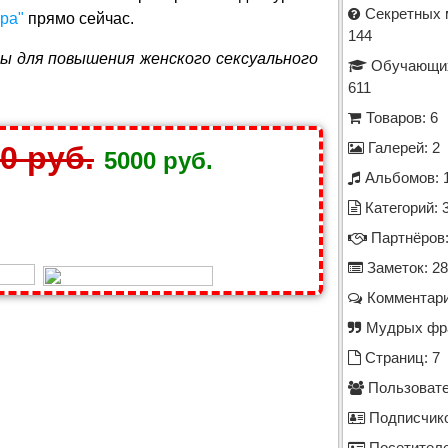
Секретных 
ра"
прямо сейчас.
144
 для повышения женского сексуального
Обучающих
611
Товаров: 6
0 руб.
Галерей: 2
5000 руб.
Альбомов: 
Категорий: 
Партнёров:
Заметок: 28
Комментари
Мудрых фра
Страниц: 7
Пользовате
Подписчико