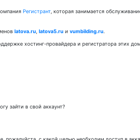
компания
Регистрант
, которая занимается обслуживан
менов
latova.ru
,
latova5.ru
и
vumbilding.ru
.
поддержке хостинг-провайдера и регистратора этих до
огу зайти в свой аккаунт?
е, пожалуйста, с какой целью необходим доступ в акка