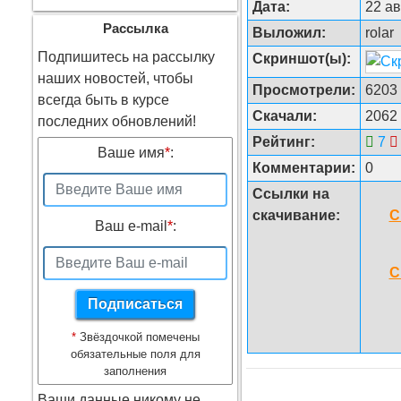
Дата:
22 ав
Рассылка
Выложил:
rolar
Подпишитесь на рассылку
Скриншот(ы):
наших новостей, чтобы
Просмотрели:
6203
всегда быть в курсе
Скачали:
2062
последних обновлений!
Рейтинг:
7
Ваше имя
*
:
Комментарии:
0
Ссылки на
скачивание:
С
Ваш e-mail
*
:
С
*
Звёздочкой помечены
обязательные поля для
заполнения
Ваши данные никому не