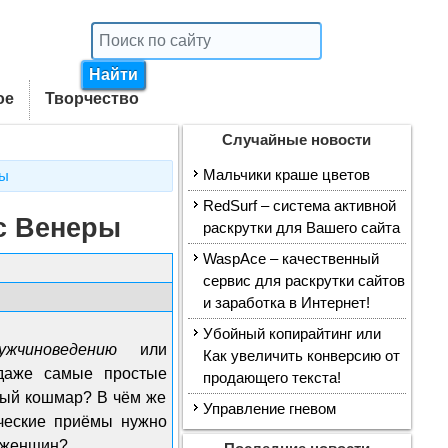
ое
Творчество
Случайные новости
Мальчики краше цветов
ры
RedSurf – система активной
с Венеры
раскрутки для Вашего сайта
WaspAce – качественный
сервис для раскрутки сайтов
и заработка в Интернет!
Убойный копирайтинг или
ужчиноведению
или
Как увеличить конверсию от
 даже самые простые
продающего текста!
ный кошмар? В чём же
Управление гневом
ческие приёмы нужно
 женщин?