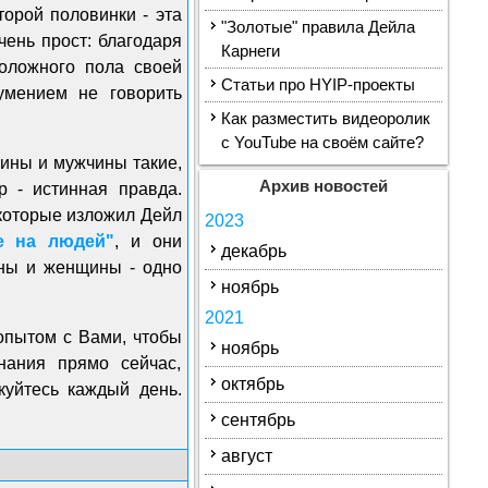
орой половинки - эта
"Золотые" правила Дейла
чень прост: благодаря
Карнеги
оложного пола своей
Статьи про HYIP-проекты
умением не говорить
Как разместить видеоролик
с YouTube на своём сайте?
щины и мужчины такие,
Архив новостей
р - истинная правда.
 которые изложил Дейл
2023
е на людей"
, и они
декабрь
ины и женщины - одно
ноябрь
2021
опытом с Вами, чтобы
ноябрь
нания прямо сейчас,
октябрь
куйтесь каждый день.
сентябрь
август