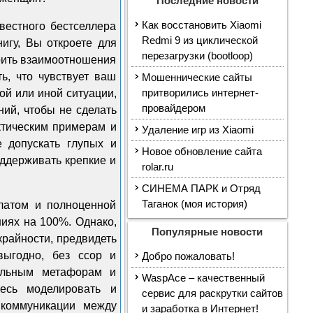
Последние новости
Как восстановить Xiaomi
вестного бестселлера
Redmi 9 из циклической
нигу, Вы откроете для
перезагрузки (bootloop)
роить взаимоотношения
ь, что чувствует ваш
Мошеннические сайты
ой или иной ситуации,
притворились интернет-
провайдером
ий, чтобы не сделать
ктическим примерам и
Удаление игр из Xiaomi
 допускать глупых и
Новое обновление сайта
ддерживать крепкие и
rolar.ru
СИНЕМА ПАРК и Отряд
Таганок (моя история)
латом и полноценной
иях на 100%. Однако,
Популярные новости
крайности, предвидеть
выгодно, без ссор и
Добро пожаловать!
тельным метафорам и
WaspAce – качественный
есь моделировать и
сервис для раскрутки сайтов
 коммуникации между
и заработка в Интернет!