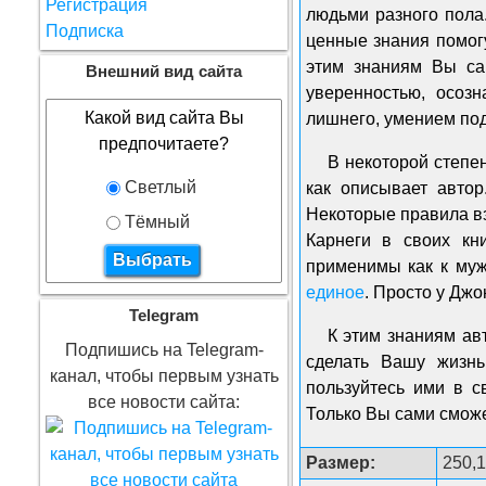
Регистрация
людьми разного пола
Подписка
ценные знания помогу
этим знаниям Вы са
Внешний вид сайта
уверенностью, осоз
Какой вид сайта Вы
лишнего, умением по
предпочитаете?
В некоторой степе
Светлый
как описывает автор
Некоторые правила в
Тёмный
Карнеги в своих кн
применимы как к муж
единое
. Просто у Джо
Telegram
К этим знаниям ав
Подпишись на Telegram-
сделать Вашу жизнь
канал, чтобы первым узнать
пользуйтесь ими в с
все новости сайта:
Только Вы сами сможе
Размер:
250,1