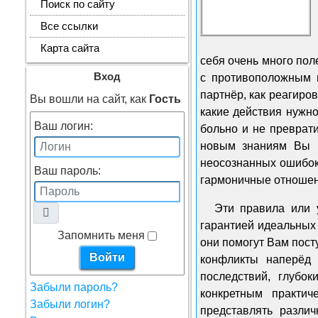
Поиск по сайту
Все ссылки
Карта сайта
себя очень много пол
Вход
с противоположным п
партнёр, как реагиро
Вы вошли на сайт, как
Гость
какие действия нужн
Ваш логин:
больно и не преврат
новым знаниям Вы н
неосознанных ошибок
Ваш пароль:
гармоничные отношен
Эти правила или 
гарантией идеальных
Запомнить меня
они помогут Вам пост
конфликты наперёд 
последствий, глубо
Забыли пароль?
конкретным практи
Забыли логин?
представлять разли