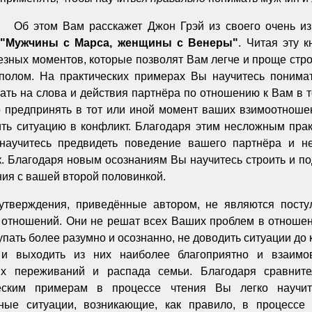
Об этом Вам расскажет Джон Грэй из своего очень из
"Мужчины с Марса, женщины с Венеры"
. Читая эту к
езных моментов, которые позволят Вам легче и проще ст
олом. На практических примерах Вы научитесь понимат
вать на слова и действия партнёра по отношению к Вам в т
о предпринять в тот или иной момент ваших взимоотношен
ить ситуацию в конфликт. Благодаря этим несложным пра
аучитесь предвидеть поведение вашего партнёра и не
. Благодаря новым осознаниям Вы научитесь строить и по
ия с вашей второй половинкой.
утверждения, приведённые автором, не являются посту
 отношений. Они не решат всех Ваших проблем в отношен
упать более разумно и осознанно, не доводить ситуации до 
и выходить из них наиболее благоприятно и взаимо
ких переживаний и распада семьи. Благодаря сравни
ческим примерам в процессе чтения Вы легко научит
чные ситуации, возникающие, как правило, в процессе