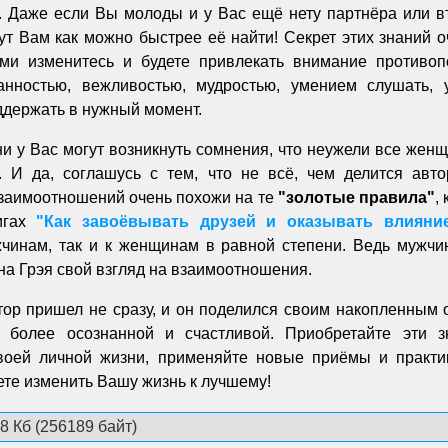
. Даже если Вы молоды и у Вас ещё нету партнёра или вт
т Вам как можно быстрее её найти! Секрет этих знаний о
ми изменитесь и будете привлекать внимание противоп
нанностью, вежливостью, мудростью, умением слушать, 
ддержать в нужный момент.
ни у Вас могут возникнуть сомнения, что неужели все жен
. И да, соглашусь с тем, что не всё, чем делится авто
заимоотношений очень похожи на те
"золотые правила"
,
игах
"Как завоёвывать друзей и оказывать влияни
чинам, так и к женщинам в равной степени. Ведь мужч
на Грэя свой взгляд на взаимоотношения.
тор пришел не сразу, и он поделился своим накопленным 
 более осознанной и счастливой. Приобретайте эти з
воей личной жизни, применяйте новые приёмы и практи
те изменить Вашу жизнь к лучшему!
8 Кб (256189 байт)