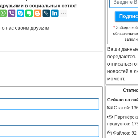
друзьями в социальных сетях!
 о нас своим друзьям
*
Звёздочкой
обязательны
заполн
Ваши данные
передаются.
отписаться о
новостей в л
момент.
Статис
Сейчас на сай
Cтатей: 13
Партнёрск
продуктов: 17
Файлов: 92