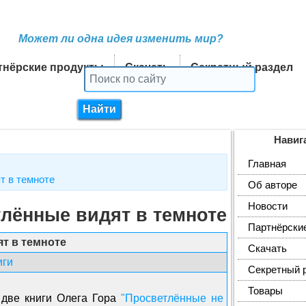
Может ли одна идея изменить мир?
тнёрские продукты
Скачать
Секретный раздел
Навиг
Главная
т в темноте
Об авторе
Новости
тлённые видят в темноте
Партнёрски
ят в темноте
Скачать
иги
Секретный 
Товары
две книги Олега Гора
"Просветлённые не