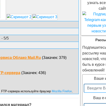
узнать все
сайт
- 5/5
Расс
Подпишитесь
рассылку на
ервиса Облако Mail.Ru
(Закачек: 379)
новостей, чт
быть в курсе
обновлений!
TP-сервера
(Закачек: 436)
Ваше 
с FTP-сервера используйте браузер
Mozilla Firefox
.
Ваш e-
ился материал?