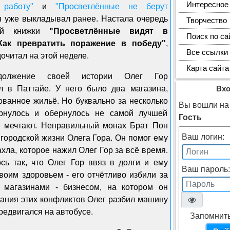
Интересное
работу"
и
"Просветлённые не берут
 уже выкладывал ранее. Настала очередь
Творчество
ой книжки
"Просветлённые видят в
Поиск по са
Как превратить поражение в победу"
,
Все ссылки
дочитал на этой неделе.
Карта сайта
олжение своей истории Олег Гор
л в Паттайе. У него было два магазина,
Вх
ванное жильё. Но буквально за несколько
Вы вошли на 
рнулось и обернулось не самой лучшей
Гость
е мечтают. Неправильный монах Брат Пон
Ваш логин:
городской жизни Олега Гора. Он помог ему
ахла, которое нажил Олег Гор за всё время.
сь так, что Олег Гор ввяз в долги и ему
Ваш пароль:
своим здоровьем - его отчётливо избили за
и магазинами - бизнесом, на котором он
ания этих конфликтов Олег разбил машину
редвигался на автобусе.
Запомнит