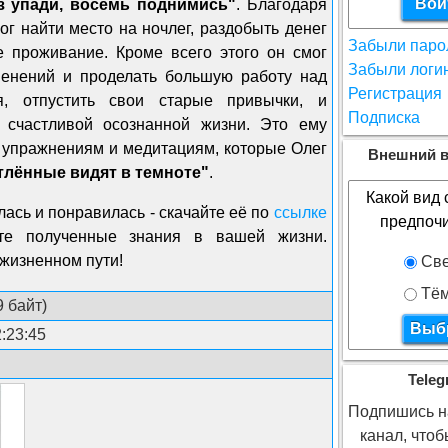
з упади, восемь поднимись"
. Благодаря
ог найти место на ночлег, раздобыть денег
Забыли паро
е проживание. Кроме всего этого он смог
Забыли логи
менений и проделать большую работу над
Регистрация
я, отпустить свои старые привычки, и
Подписка
 счастливой осознанной жизни. Это ему
 упражнениям и медитациям, которые Олег
Внешний в
тлённые видят в темноте"
.
Какой вид 
лась и понравилась - скачайте её по
ссылке
предпоч
йте полученные знания в вашей жизни.
 жизненном пути!
Све
Тё
 байт)
:23:45
Teleg
Подпишись на
канал, что