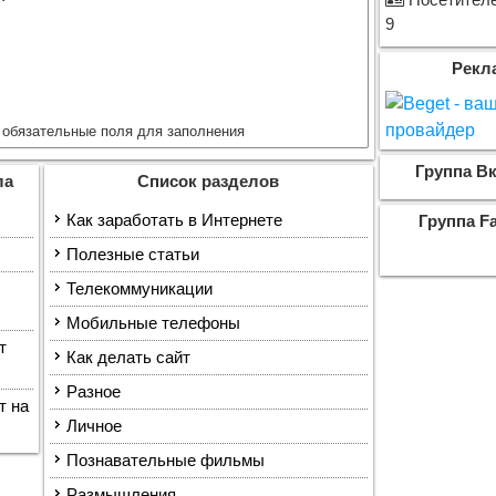
Посетителе
9
Рекл
обязательные поля для заполнения
Группа Вк
ла
Список разделов
Как заработать в Интернете
Группа F
Полезные статьи
Телекоммуникации
Мобильные телефоны
т
Как делать сайт
Разное
т на
Личное
Познавательные фильмы
Размышления