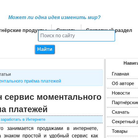
Может ли одна идея изменить мир?
тнёрские продукты
Скачать
Секретный раздел
Навиг
Главная
татьи
ентального приёма платежей
Об авторе
Новости
н сервис моментального
Партнёрски
а платежей
Скачать
 заработать в Интернете
Секретный 
то занимается продажами в интернете,
Товары
а знаком простой и удобный сервис как