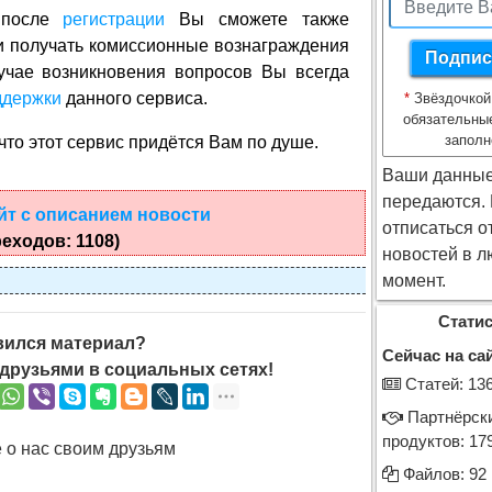
о после
регистрации
Вы сможете также
и получать комиссионные вознаграждения
учае возникновения вопросов Вы всегда
ддержки
данного сервиса.
*
Звёздочкой
обязательны
заполн
, что этот сервис придётся Вам по душе.
Ваши данные
передаются.
йт с описанием новости
отписаться о
еходов: 1108)
новостей в л
момент.
Статис
ился материал?
Сейчас на сай
друзьями в социальных сетях!
Cтатей: 13
Партнёрск
продуктов: 17
 о нас своим друзьям
Файлов: 92