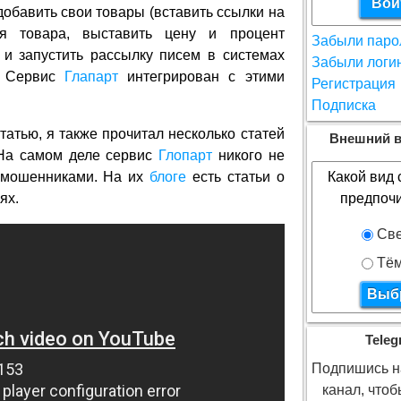
добавить свои товары (вставить ссылки на
ия товара, выставить цену и процент
Забыли паро
 и запустить рассылку писем в системах
Забыли логи
. Сервис
Глапарт
интегрирован с этими
Регистрация
Подписка
татью, я также прочитал несколько статей
Внешний в
 На самом деле сервис
Глопарт
никого не
с мошенниками. На их
блоге
есть статьи о
Какой вид 
ях.
предпоч
Све
Тё
Teleg
Подпишись на
канал, что