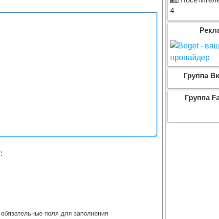
Посетителе
4
Рекл
Группа Вк
Группа F
*
:
обязательные поля для заполнения