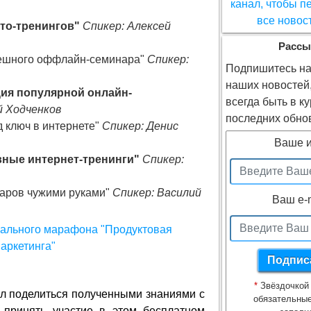
то-тренингов"
Спикер: Алексей
Рассы
спешного оффлайн-семинара"
Спикер:
Подпишитесь на
наших новостей
ия популярной онлайн-
всегда быть в к
й Ходченков
последних обно
д ключ в интернете"
Спикер: Денис
Ваше 
вные интернет-тренинги"
Спикер:
варов чужими руками"
Спикер: Василий
Ваш e-
*
Звёздочкой
л поделиться полученными знаниями с
обязательные
г принять участие в этом бесплатном