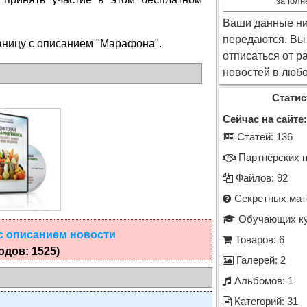
заполн
Ваши данные ни
передаются. Вы
аницу с описанием "Марафона".
отписаться от р
новостей в любо
Статис
Сейчас на сайте:
Cтатей: 136
Партнёрских п
Файлов: 92
Секретных мат
Обучающих ку
 с описанием новости
Товаров: 6
одов: 1525)
Галерей: 2
Альбомов: 1
Категорий: 31