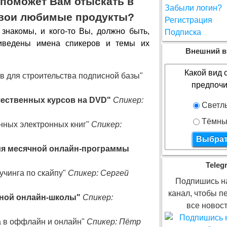
 поможет Вам отыскать в
Забыли логин?
свои любимые продукты?
Регистрация
знакомы, и кого-то Вы, должно быть,
Подписка
риведены имена спикеров и темы их
Внешний в
Какой вид 
в для строительства подписной базы"
предпочи
чественных курсов на DVD"
Спикер:
Светл
Тёмны
нных электронных книг"
Спикер:
ия месячной онлайн-программы
Teleg
учинга по скайпу"
Спикер: Сергей
Подпишись на
канал, чтобы п
шной онлайн-школы"
Спикер:
все новост
а в оффлайн и онлайн"
Спикер: Пётр