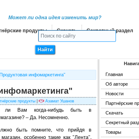
Может ли одна идея изменить мир?
тнёрские продукты
Скачать
Секретный раздел
Навиг
Главная
"Продуктовая инфомаркетинга"
Об авторе
инфомаркетинга"
Новости
тнёрские продукты
|
Азамат Ушанов
Партнёрские п
ь ли Вам когда-нибудь быть в
Скачать
магазине? – Да. Несомненно.
Секретный раз
жно быть помните, что прийдя в
Товары
магазин, особенно такие как "Лента",