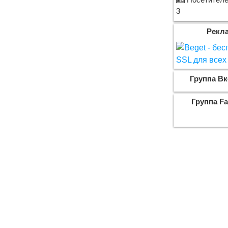
Посетителей
3
Рекл
Группа Вк
Группа F