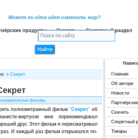
Может ли одна идея изменить мир?
тнёрские продукты
Скачать
Секретный раздел
Навиг
Главная
ия
Секрет
Об авторе
Секрет
Новости
ознавательные фильмы
Партнёрские
реть полнометражный фильм
"
Секрет
"
об
Скачать
анисте-виртуозе мне порекомендовал
Секретный 
хороший друг. Этот фильм я пересматривал
 раз. И каждый раз фильм открывался по-
Товары