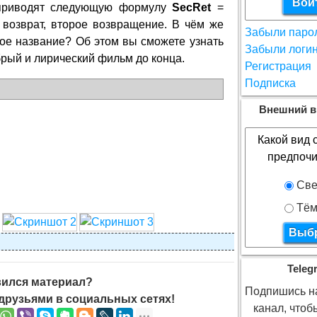
приводят следующую формулу
SecRet
=
возврат, второе возвращение. В чём же
Забыли паро
ое название? Об этом вы сможете узнать
Забыли логи
брый и лирический фильм до конца.
Регистрация
Подписка
Внешний в
Какой вид 
предпочи
Све
Тём
Teleg
ился материал?
Подпишись на
друзьями в социальных сетях!
канал, что