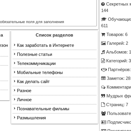
Секретных м
144
Обучающих
обязательные поля для заполнения
611
Товаров: 6
ла
Список разделов
Галерей: 2
езон
Как заработать в Интернете
Альбомов: 
Полезные статьи
Категорий: 
Телекоммуникации
Партнёров:
Мобильные телефоны
Заметок: 28
Как делать сайт
Комментари
Разное
Мудрых фра
Личное
Страниц: 7
Познавательные фильмы
Пользовател
Размышления
Подписчико