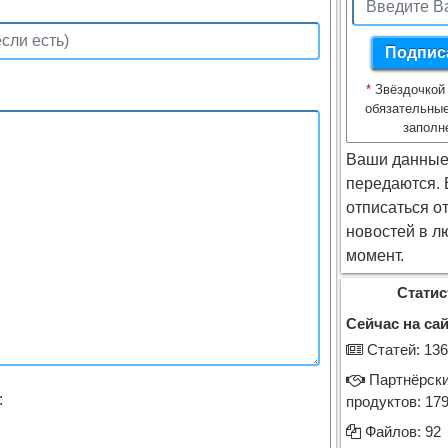
*
Звёздочкой
обязательные
заполн
Ваши данные
передаются.
отписаться о
новостей в л
момент.
Статис
Сейчас на сай
Cтатей: 136
Партнёрск
:
продуктов: 17
Файлов: 92