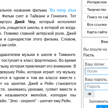
Интересное
Творчество
альное название фильма
"Bu neng shuo
. Фильм снят в Тайвани и Гонконге. Тот
Поиск по са
виртуоз
Джей Чоу
, который исполняет
Все ссылки
оль учащегося школы, в которой он когда-
Карта сайта
о. Помимо главной актёрской роли, Джей
м и сценаристом этого фильма. Словом,
Вхо
сам себя.
Вы вошли на с
одавателем музыки в школе в Тамканге.
Гость
 поступает в класс фортепиано. Во время
Ваш логин:
зыку, которая привлекает его внимание. В
девушку Рейн, которая играет эту музыку.
чится в одном и том же классе вместе с
Ваш пароль:
т на занятия. Джей и Рейн становятся
те, занимаясь уроками, гуляют вместе и
ак называется мелодия, которую ты
ейн. "
Это - секрет!
" - шепчет ему Рейн.
Запомнить