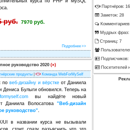
полнительных курса по PHP и MySQL
Партнёров: 16
рса.
Заметок: 28
5 руб.
7970 руб.
Комментариев:
Мудрых фраз:
Страниц: 7
Подробнее
Пользователей
Подписчиков: 
олное руководство 2020
(×)
Посетителей н
тнёрские продукты
|
Команда WebForMySelf
Рекл
с по
веб-дизайну и вёрстке
от Даниила
и Дениса Булыги обновился. Теперь на
formyself.com
вы найдёте новый
от Даниила Волосатова
"Веб-дизайн
ое руководство"
.
/UI в названии курса не вызывали
сов, стоит сразу разъяснить что это