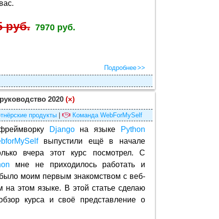
вас.
5 руб.
7970 руб.
Подробнее
 руководство 2020
(×)
тнёрские продукты
|
Команда WebForMySelf
 фреймворку
Django
на языке
Python
bforMySelf
выпустили ещё в начале
олько вчера этот курс посмотрел. С
hon
мне не приходилось работать и
 было моим первым знакомством с веб-
 на этом языке. В этой статье сделаю
обзор курса и своё представление о