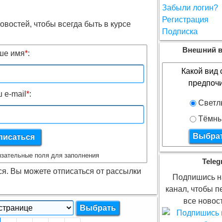
Забыли логин?
Регистрация
востей, чтобы всегда быть в курсе
Подписка
Внешний в
ше имя
*
:
Какой вид 
предпоч
 e-mail
*
:
Светл
Тёмн
зательные поля для заполнения
Teleg
я. Вы можете отписаться от рассылки
Подпишись на
канал, чтобы п
все новост