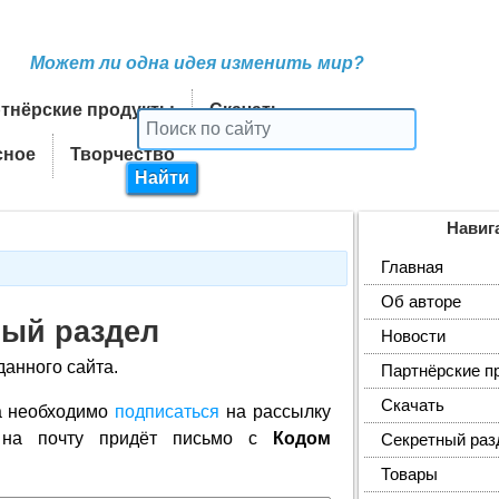
Может ли одна идея изменить мир?
тнёрские продукты
Скачать
сное
Творчество
Навиг
Главная
Об авторе
ный раздел
Новости
данного сайта.
Партнёрские п
Скачать
а
необходимо
подписаться
на рассылку
м на почту придёт письмо с
Кодом
Секретный раз
Товары