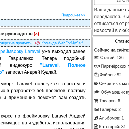
заполн
Ваши данные н
Подробнее
передаются. Вы
отписаться от 
новостей в люб
ное руководство
(×)
Статис
тнёрские продукты
|
Команда WebForMySelf
Сейчас на сайте
реймворку Laravel
уже выходил ранее
Cтатей: 136
а Гавриленко. Теперь подобный
ный видеокурс
"Laravel. Полное
Партнёрских п
о"
записал Андрей Кудлай.
Файлов: 92
мворк Laravel пользуется спросом и
Секретных мат
ью в разработке веб-проектов, поэтому
Обучающих ку
е и применение поможет вам создать
Товаров: 6
Галерей: 2
 курсе по фреймворку Laravel Андрей
Альбомов: 1
преимущества и удобства использования
Категорий: 31