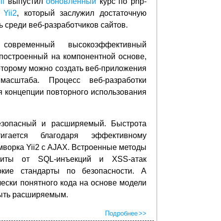
lf
выпустил
обновлённый
курс по php-
у
Yii2
, который заслужил достаточную
ь среди веб-разработчиков сайтов.
современный высокоэффективный
построенный на компонентной основе,
оторому можно создать веб-приложения
асштаба. Процесс веб-разработки
я концепции повторного использования
езопасный и расширяемый. Быстрота
игается благодаря эффективному
ворка Yii2 с AJAX. Встроенные методы
щиты от SQL-инъекций и XSS-атак
кие стандарты по безопасности. А
ически понятного кода на основе модели
ть расширяемым.
Подробнее