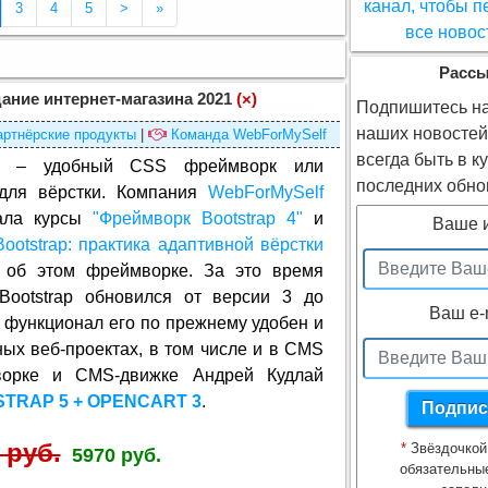
Текущая страница 2)
3
4
5
>
»
Расс
ание интернет-магазина 2021
(×)
Подпишитесь на
наших новостей
артнёрские продукты
|
Команда WebForMySelf
всегда быть в к
– удобный CSS фреймворк или
последних обно
 для вёрстки. Компания
WebForMySelf
ала курсы
"Фреймворк Bootstrap 4"
и
Ваше 
ootstrap: практика адаптивной вёрстки
об этом фреймворке. За это время
Bootstrap обновился от версии 3 до
Ваш e-
о функционал его по прежнему удобен и
ых веб-проектах, в том числе и в CMS
орке и CMS-движке Андрей Кудлай
TRAP 5 + OPENCART 3
.
 руб.
*
Звёздочкой
5970 руб.
обязательны