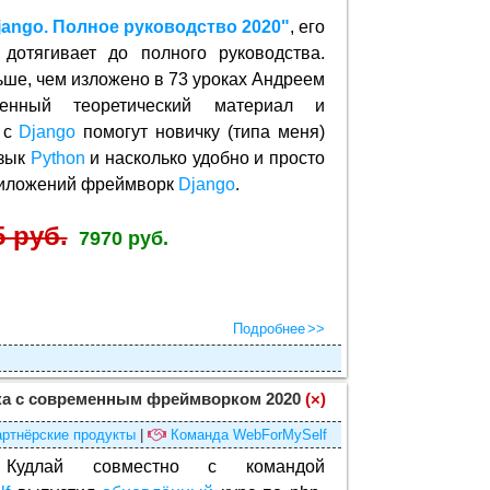
jango. Полное руководство 2020"
, его
отягивает до полного руководства.
ьше, чем изложено в 73 уроках Андреем
енный теоретический материал и
 с
Django
помогут новичку (типа меня)
язык
Python
и насколько удобно и просто
приложений фреймворк
Django
.
5 руб.
7970 руб.
Подробнее
тка с современным фреймворком 2020
(×)
ртнёрские продукты
|
Команда WebForMySelf
Кудлай совместно с командой