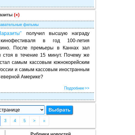
азиты
(×)
навательные фильмы
Паразиты"
получил высшую награду
 кинофестиваля в год 100-летия
 кино. После премьеры в Каннах зал
 стоя в течение 15 минут. Почему же
 стал самым кассовым южнокорейским
оссии и самым кассовым иностранным
Северной Америке?
Подробнее
Текущая страница 2)
3
4
5
>
»
Рубрики новостей